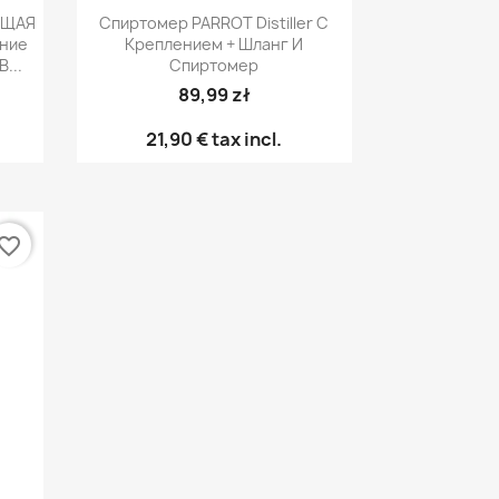
р
Быстрый просмотр

ЮЩАЯ
Спиртомер PARROT Distiller С
ние
Креплением + Шланг И
...
Спиртомер
89,99 zł
21,90 €
tax incl.
vorite_border