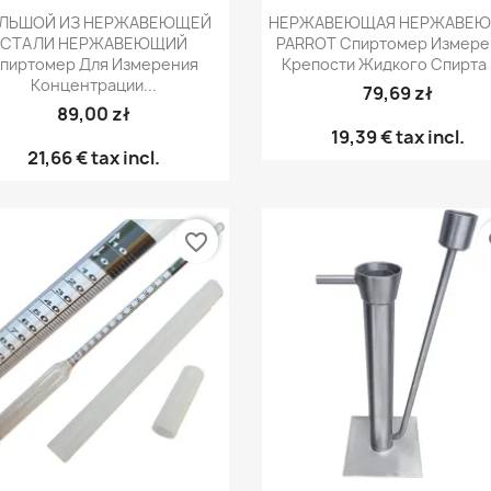
Быстрый просмотр
Быстрый просмот


ЛЬШОЙ ИЗ НЕРЖАВЕЮЩЕЙ
НЕРЖАВЕЮЩАЯ НЕРЖАВЕ
СТАЛИ НЕРЖАВЕЮЩИЙ
PARROT Спиртомер Измере
пиртомер Для Измерения
Крепости Жидкого Спирта В
Концентрации...
79,69 zł
89,00 zł
19,39 €
tax incl.
21,66 €
tax incl.
favorite_border
fa