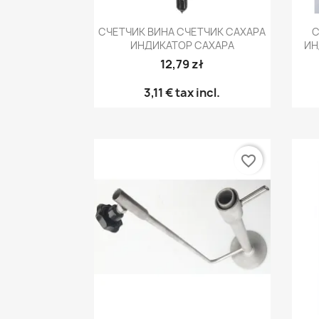
Быстрый просмотр

СЧЕТЧИК ВИНА СЧЕТЧИК САХАРА
С
ИНДИКАТОР САХАРА
ИН
12,79 zł
3,11 €
tax incl.
favorite_border