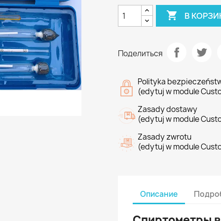

В КОРЗИ
Поделиться
Polityka bezpieczeńst
(edytuj w module Cust
Zasady dostawy
(edytuj w module Cust
Zasady zwrotu
(edytuj w module Cust
Описание
Подроб
Спиртометры в