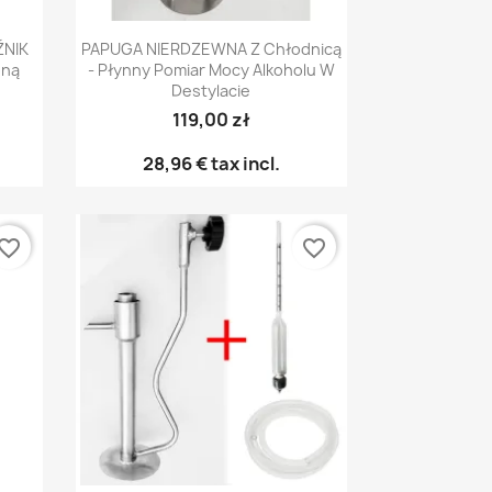
р
Быстрый просмотр

ŹNIK
PAPUGA NIERDZEWNA Z Chłodnicą
oną
- Płynny Pomiar Mocy Alkoholu W
Destylacie
119,00 zł
28,96 €
tax incl.
vorite_border
favorite_border