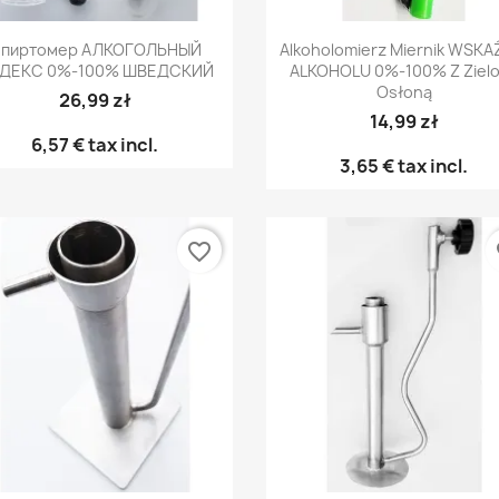
Быстрый просмотр
Быстрый просмот


пиртомер АЛКОГОЛЬНЫЙ
Alkoholomierz Miernik WSKA
ДЕКС 0%-100% ШВЕДСКИЙ
ALKOHOLU 0%-100% Z Ziel
Osłoną
26,99 zł
14,99 zł
6,57 €
tax incl.
3,65 €
tax incl.
favorite_border
fa