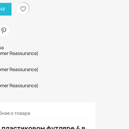
favorite_border
НУ
wa
omer Reassurance)
omer Reassurance)
omer Reassurance)
нее о товаре
 пластиковом футляре 4 в