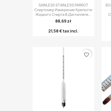
Быстрый просмотр

SAINLESS STAINLESS PARROT
БО
Спиртомер Измерение Крепости
Жидкого Спирта В Дистилляте...
С
88,69 zł
21,58 €
tax incl.
favorite_border