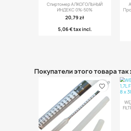
Быстрый просмотр

Спиртомер АЛКОГОЛЬНЫЙ
ИНДЕКС 0%-50%
Про
20,79 zł
5,06 €
tax incl.
Покупатели этого товара так
favorite_border
WĘG
FIL