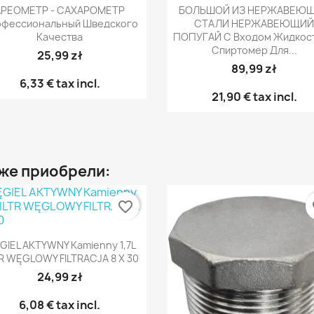
Быстрый просмотр
Быстрый просмот


АРЕОМЕТР - САХАРОМЕТР
БОЛЬШОЙ ИЗ НЕРЖАВЕЮ
фессиональный Шведского
СТАЛИ НЕРЖАВЕЮЩИ
Качества
ПОПУГАЙ С Входом Жидкос
Спиртомер Для...
25,99 zł
89,99 zł
6,33 €
tax incl.
21,90 €
tax incl.
 же приобрели:
favorite_border
fa
Быстрый просмотр

IEL AKTYWNY Kamienny 1,7L
TR WĘGLOWY FILTRACJA 8 X 30
24,99 zł
6,08 €
tax incl.