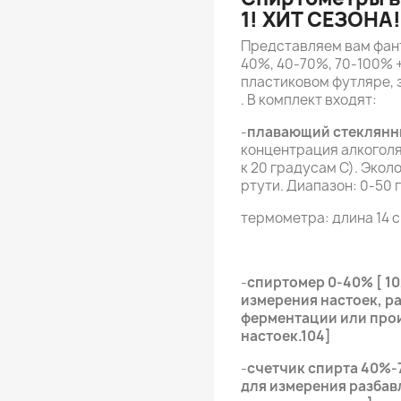
1! ХИТ СЕЗОНА!
Представляем вам фан
40%, 40-70%, 70-100% 
пластиковом футляре,
. В комплект входят:
-
плавающий стеклянн
концентрация алкоголя
к 20 градусам С). Эко
ртути. Диапазон: 0-50 
термометра: длина 14 с
-
спиртомер 0-40% [ 10
измерения настоек, р
ферментации или прои
настоек.104]
-
счетчик спирта 40%-7
для измерения разбав