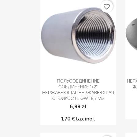
favorite_border
Быстрый просмотр

ПОЛУСОЕДИНЕНИЕ
НЕР
СОЕДИНЕНИЕ 1/2"
Ф
НЕРЖАВЕЮЩАЯ НЕРЖАВЕЮЩАЯ
СТОЙКОСТЬ GW 18,7 Мм
6,99 zł
1,70 €
tax incl.