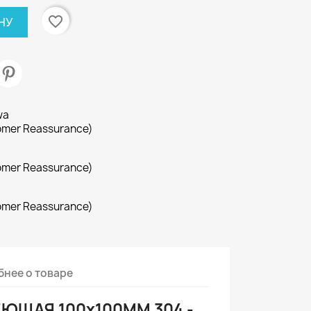
favorite_border
НУ
wa
omer Reassurance)
omer Reassurance)
omer Reassurance)
нее о товаре
ЮЩАЯ 100x100MM 304 -