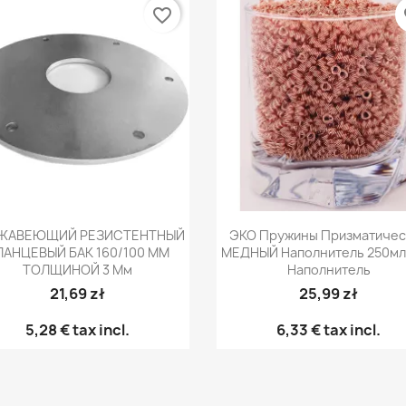
favorite_border
fa
Быстрый просмотр
Быстрый просмот


ЖАВЕЮЩИЙ РЕЗИСТЕНТНЫЙ
ЭКО Пружины Призматичес
ЛАНЦЕВЫЙ БАК 160/100 ММ
МЕДНЫЙ Наполнитель 250мл
ТОЛЩИНОЙ 3 Мм
Наполнитель
21,69 zł
25,99 zł
5,28 €
tax incl.
6,33 €
tax incl.