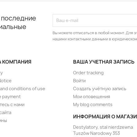
 последние
циальные
Вы можете отписаться в любой момент. Для э
нашими контактными данными в юридическом
 КОМПАНИЯ
ВАША УЧЕТНАЯ ЗАПИСЬ
ry
Order tracking
Notice
Войти
and conditions of use
Создать учётную запись
e payment
Мои оповещения
тесь с нами
My blog comments
сайта
ИНФОРМАЦИЯ О МАГАЗИ
ины
Destylatory, stal nierdzewna
Tuszów Narodowy 353