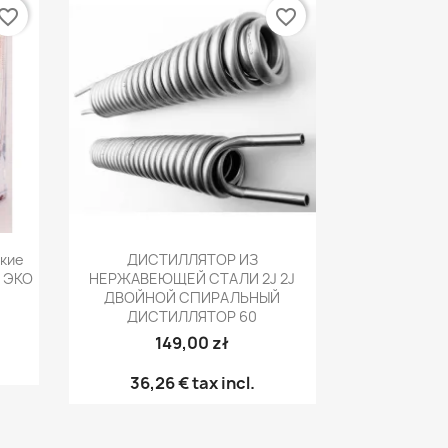
vorite_border
favorite_border
р
Быстрый просмотр

кие
ДИСТИЛЛЯТОР ИЗ
 ЭКО
НЕРЖАВЕЮЩЕЙ СТАЛИ 2J 2J
ДВОЙНОЙ СПИРАЛЬНЫЙ
ДИСТИЛЛЯТОР 60
149,00 zł
36,26 €
tax incl.