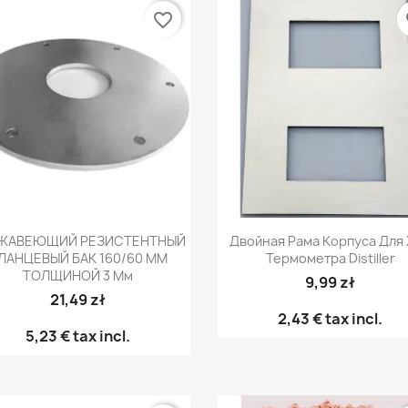
favorite_border
fa
Быстрый просмотр
Быстрый просмот


ЖАВЕЮЩИЙ РЕЗИСТЕНТНЫЙ
Двойная Рама Корпуса Для
ЛАНЦЕВЫЙ БАК 160/60 ММ
Термометра Distiller
ТОЛЩИНОЙ 3 Мм
9,99 zł
21,49 zł
2,43 €
tax incl.
5,23 €
tax incl.