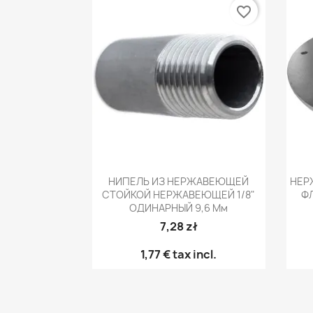
favorite_border
Быстрый просмотр

НИПЕЛЬ ИЗ НЕРЖАВЕЮЩЕЙ
НЕР
СТОЙКОЙ НЕРЖАВЕЮЩЕЙ 1/8"
Ф
ОДИНАРНЫЙ 9,6 Мм
7,28 zł
1,77 €
tax incl.