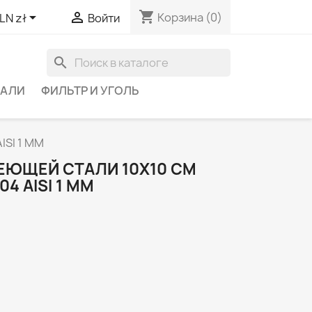
shopping_cart


Корзина
(0)
LN zł
Войти
search
ТАЛИ
ФИЛЬТР И УГОЛЬ
SI 1 ММ
ЕЮЩЕЙ СТАЛИ 10X10 СМ
 AISI 1 ММ