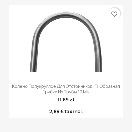
favorite_border
Колено Полукруглое Для Отстойников, П-Образная
Трубка Из Трубы 10 Мм
11,89 zł
2,89 €
tax incl.