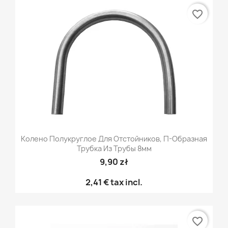
favorite_border
Колено Полукруглое Для Отстойников, П-Образная
Трубка Из Трубы 8мм
9,90 zł
2,41 €
tax incl.
favorite_border