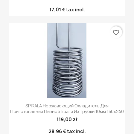
17,01 €
tax incl.
favorite_border
SPIRALA Нержавеющий Охладитель Для
Приготовления Пивной Браги Из Трубки 10мм 150x240
119,00 zł
28,96 €
tax incl.