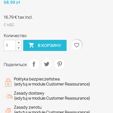
68,99 zł
16,79 €
tax incl.
С НДС
Количество

favorite_border
В КОРЗИНУ
Поделиться
Polityka bezpieczeństwa
(edytuj w module Customer Reassurance)
Zasady dostawy
(edytuj w module Customer Reassurance)
Zasady zwrotu
(edytuj w module Customer Reassurance)