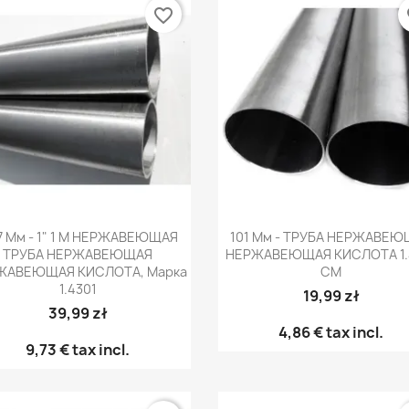
favorite_border
fa
Быстрый просмотр
Быстрый просмот


7 Мм - 1" 1 М НЕРЖАВЕЮЩАЯ
101 Мм - ТРУБА НЕРЖАВЕ
ТРУБА НЕРЖАВЕЮЩАЯ
НЕРЖАВЕЮЩАЯ КИСЛОТА 1.
ЖАВЕЮЩАЯ КИСЛОТА, Марка
CM
1.4301
19,99 zł
39,99 zł
4,86 €
tax incl.
9,73 €
tax incl.