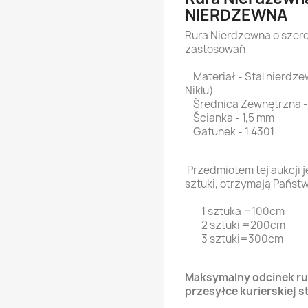
NIERDZEWNA
Rura Nierdzewna o szer
zastosowań
Materiał - Stal nierdze
Niklu)
Średnica Zewnętrzna -
Ścianka - 1,5 mm
Gatunek - 1.4301
Przedmiotem tej aukcji j
sztuki, otrzymają Państ
1 sztuka =100cm
2 sztuki =200cm
3 sztuki=300cm
Maksymalny odcinek ru
przesyłce kurierskiej s