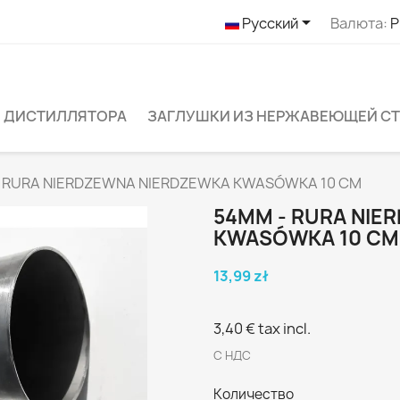

Русский
Валюта:
P
 ДИСТИЛЛЯТОРА
ЗАГЛУШКИ ИЗ НЕРЖАВЕЮЩЕЙ С
 RURA NIERDZEWNA NIERDZEWKA KWASÓWKA 10 CM
54MM - RURA NIE
KWASÓWKA 10 CM
13,99 zł
3,40 €
tax incl.
С НДС
Количество