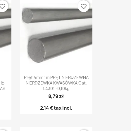
vorite_border
favorite_border
р
Быстрый просмотр

Pręt 4mm 1m PRĘT NIERDZEWNA
НЬ
NIERDZEWKA KWASÓWKA Gat.
АЯ
1.4301 -0,10kg
8,79 zł
2,14 €
tax incl.