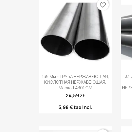
favorite_border
Быстрый просмотр

139 Мм - ТРУБА НЕРЖАВЕЮЩАЯ,
33,
КИСЛОТНАЯ НЕРЖАВЕЮЩАЯ,
Марка 1.4301 CM
НЕР
24,59 zł
5,98 €
tax incl.