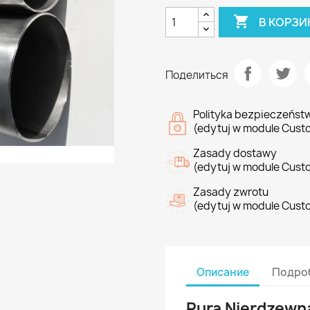

В КОРЗИ
Поделиться
Polityka bezpieczeńst
(edytuj w module Cust
Zasady dostawy
(edytuj w module Cust
Zasady zwrotu
(edytuj w module Cust
Описание
Подроб
Rura Nierdzew