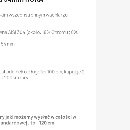
okim wszechstronnym wachlarzu
wna AISI 304 (około: 18% Chromu ; 8%
 54 mm
est odcinek o długości 100 cm, kupując 2
wo 200cm rury.
ry jaki możemy wysłać w całości w
tandardowej , to - 120 cm