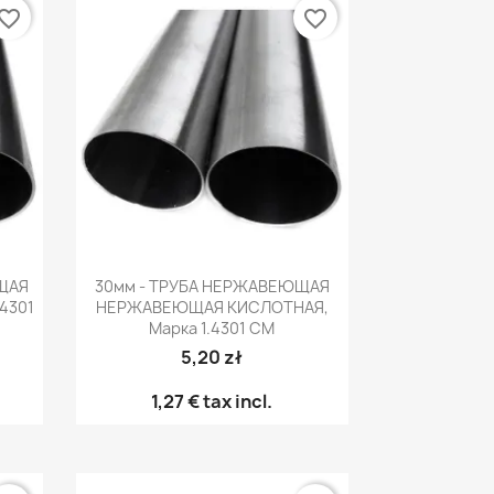
vorite_border
favorite_border
р
Быстрый просмотр

ЮЩАЯ
30мм - ТРУБА НЕРЖАВЕЮЩАЯ
4301
НЕРЖАВЕЮЩАЯ КИСЛОТНАЯ,
Марка 1.4301 CM
5,20 zł
1,27 €
tax incl.