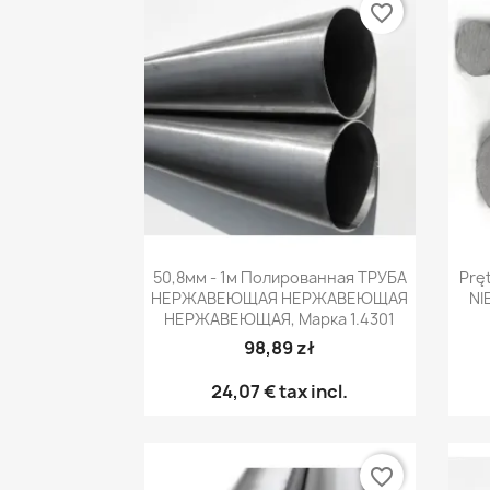
favorite_border
Быстрый просмотр

50,8мм - 1м Полированная ТРУБА
Prę
НЕРЖАВЕЮЩАЯ НЕРЖАВЕЮЩАЯ
NI
НЕРЖАВЕЮЩАЯ, Марка 1.4301
98,89 zł
24,07 €
tax incl.
favorite_border