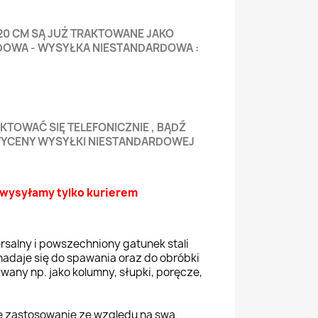
120 CM SĄ JUŻ TRAKTOWANE JAKO
OWA - WYSYŁKA NIESTANDARDOWA :
KTOWAĆ SIĘ TELEFONICZNIE , BĄDŹ
WYCENY WYSYŁKI NIESTANDARDOWEJ
wysyłamy tylko kurierem
ersalny i powszechniony gatunek stali
nadaje się do spawania oraz do obróbki
wany np. jako kolumny, słupki, poręcze,
e zastosowanie ze względu na swą