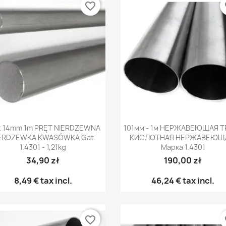
favorite_border
fa
Быстрый просмотр
Быстрый просмот


t 14mm 1m PRĘT NIERDZEWNA
101мм - 1м НЕРЖАВЕЮЩАЯ Т
ERDZEWKA KWASÓWKA Gat.
КИСЛОТНАЯ НЕРЖАВЕЮЩ
1.4301 - 1,21kg
Марка 1.4301
34,90 zł
190,00 zł
8,49 €
tax incl.
46,24 €
tax incl.
favorite_border
fa