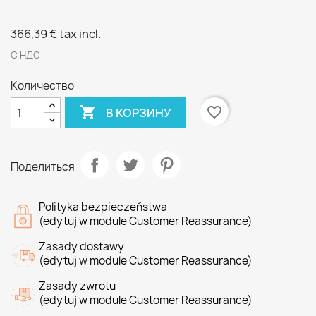
366,39 €
tax incl.
С НДС
Количество

favorite_border
В КОРЗИНУ
Поделиться
Polityka bezpieczeństwa
(edytuj w module Customer Reassurance)
Zasady dostawy
(edytuj w module Customer Reassurance)
Zasady zwrotu
(edytuj w module Customer Reassurance)