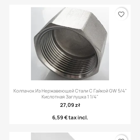
favorite_border
Колпачок Из Нержавеющей Стали С Гайкой GW 5/4"
Кислотная Заглушка 1 1/4"
27,09 zł
6,59 €
tax incl.