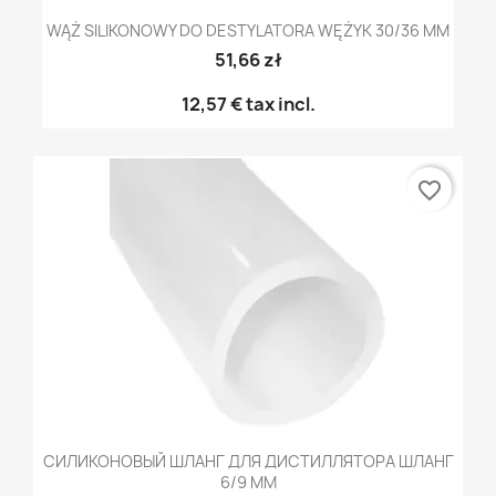
WĄŻ SILIKONOWY DO DESTYLATORA WĘŻYK 30/36 MM
51,66 zł
12,57 €
tax incl.
favorite_border
СИЛИКОНОВЫЙ ШЛАНГ ДЛЯ ДИСТИЛЛЯТОРА ШЛАНГ
6/9 ММ