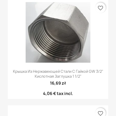
favorite_border
Крышка Из Нержавеющей Стали С Гайкой GW 3/2"
Кислотная Заглушка 1 1/2"
16,69 zł
4,06 €
tax incl.
favorite_border