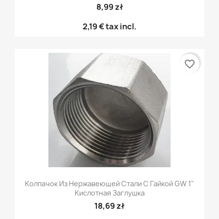
8,99 zł
2,19 €
tax incl.
favorite_border
Колпачок Из Нержавеющей Стали С Гайкой GW 1"
Кислотная Заглушка
18,69 zł