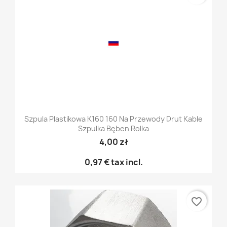
Szpula Plastikowa K160 160 Na Przewody Drut Kable
Szpulka Bęben Rolka
4,00 zł
0,97 €
tax incl.
favorite_border