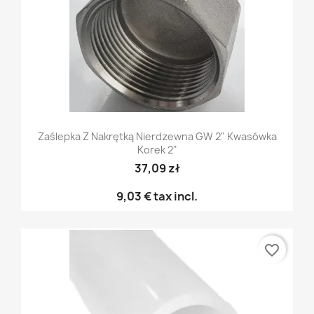
Zaślepka Z Nakrętką Nierdzewna GW 2" Kwasówka
Korek 2"
37,09 zł
9,03 €
tax incl.
favorite_border