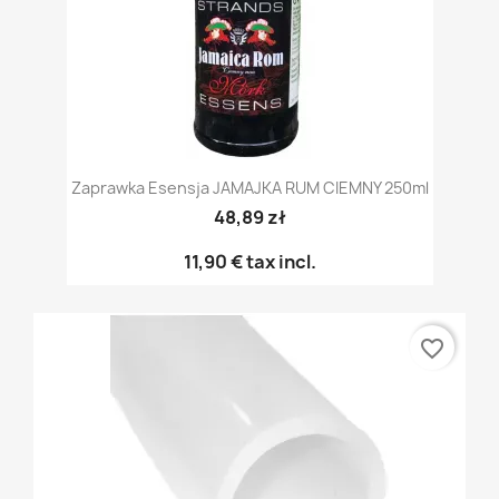
Zaprawka Esensja JAMAJKA RUM CIEMNY 250ml
48,89 zł
11,90 €
tax incl.
favorite_border