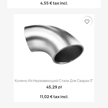
4,55 €
tax incl.
favorite_border
Колено Из Нержавеющей Стали Для Сварки 3"
45,29 zł
11,02 €
tax incl.