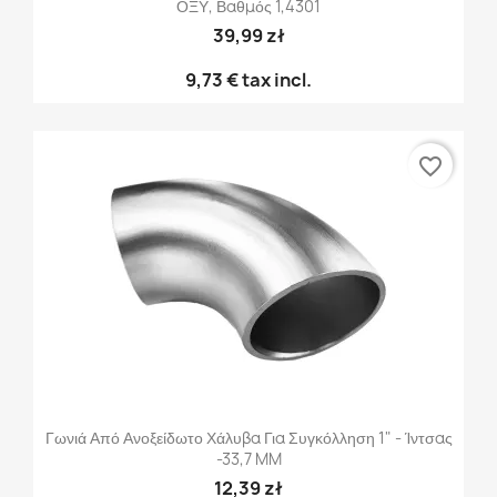
ΟΞΥ, Βαθμός 1,4301
39,99 zł
9,73 €
tax incl.
favorite_border
Γωνιά Από Ανοξείδωτο Χάλυβα Για Συγκόλληση 1" - Ίντσας
-33,7 MM
12,39 zł