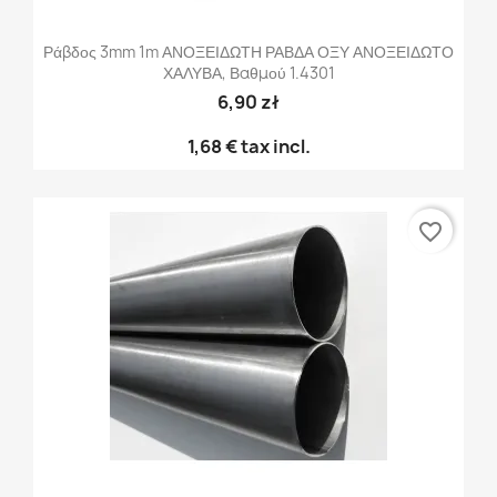
Ράβδος 3mm 1m ΑΝΟΞΕΙΔΩΤΗ ΡΑΒΔΑ ΟΞΥ ΑΝΟΞΕΙΔΩΤΟ
ΧΑΛΥΒΑ, Βαθμού 1.4301
6,90 zł
1,68 €
tax incl.
favorite_border