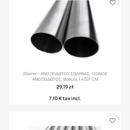
favorite_border
204mm - ΑΝΟΞΕΙΔΩΤΟΣ ΣΩΛΗΝΑΣ, ΟΞΙΝΟΣ
ΑΝΟΞΕΙΔΩΤΟΣ, Βαθμός 1,4301 CM
29,19 zł
7,10 €
tax incl.
favorite_border