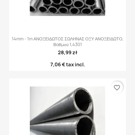
14mm - 1m ΑΝΟΞΕΙΔΩΤΟΣ ΣΩΛΗΝΑΣ ΟΞΥ ΑΝΟΞΕΙΔΩΤΟ,
Βαθμού 1,4301
28,99 zł
7,06 €
tax incl.
favorite_border