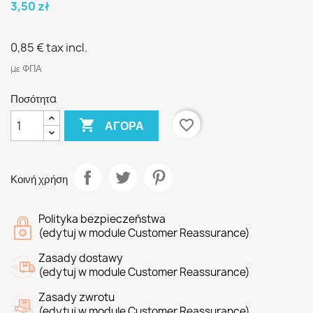
3,50 zł
0,85 €
tax incl.
με ΦΠΑ
Ποσότητα

favorite_border
ΑΓΟΡΆ
Κοινή χρήση
Polityka bezpieczeństwa
(edytuj w module Customer Reassurance)
Zasady dostawy
(edytuj w module Customer Reassurance)
Zasady zwrotu
(edytuj w module Customer Reassurance)