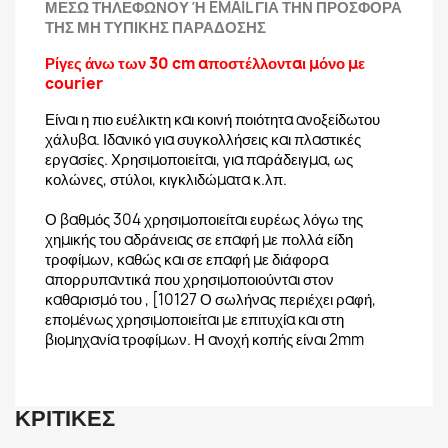
ΜΕΣΩ ΤΗΛΕΦΩΝΟΥ Ή EMAIL ΓΙΑ ΤΗΝ ΠΡΟΣΦΟΡΑ
ΤΗΣ ΜΗ ΤΥΠΙΚΗΣ ΠΑΡΑΔΟΣΗΣ
Ρίγες άνω των 30 cm αποστέλλονται μόνο με
courier
Είναι η πιο ευέλικτη και κοινή ποιότητα ανοξείδωτου
χάλυβα. Ιδανικό για συγκολλήσεις και πλαστικές
εργασίες. Χρησιμοποιείται, για παράδειγμα, ως
κολώνες, στύλοι, κιγκλιδώματα κ.λπ.
Ο βαθμός 304 χρησιμοποιείται ευρέως λόγω της
χημικής του αδράνειας σε επαφή με πολλά είδη
τροφίμων, καθώς και σε επαφή με διάφορα
απορρυπαντικά που χρησιμοποιούνται στον
καθαρισμό του , [10127 Ο σωλήνας περιέχει ραφή,
επομένως χρησιμοποιείται με επιτυχία και στη
βιομηχανία τροφίμων. Η ανοχή κοπής είναι 2mm
ΚΡΙΤΙΚΈΣ