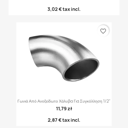
3,02 €
tax incl.
favorite_border
Γωνιά Από Ανοξείδωτο Χάλυβα Για Συγκόλληση 1/2"
11,79 zł
2,87 €
tax incl.