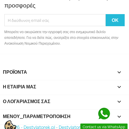
προσφορές
Μπορείτε να ακυρώσετε την εγγραφή σας στο ενημερωτικό δελτίο
οποτεδήποτε. Για να δείτε πώς, ανατρέξτε στα στοιχεία επικοινωνίας στην
Ανακοίνωση Νομικού Περιεχομένου.
ΠΡΟΪΌΝΤΑ

Η ΕΤΑΙΡΊΑ ΜΑΣ

Ο ΛΟΓΑΡΙΑΣΜΌΣ ΣΑΣ

ΜΕΝΟΎ_ΠΑΡΑΜΕΤΡΟΠΟΊΗΣΗ
keyboard_arrow_down
Contact us via WhatsApp
© 2026 - Destylatorek.pl - Destylator 2026