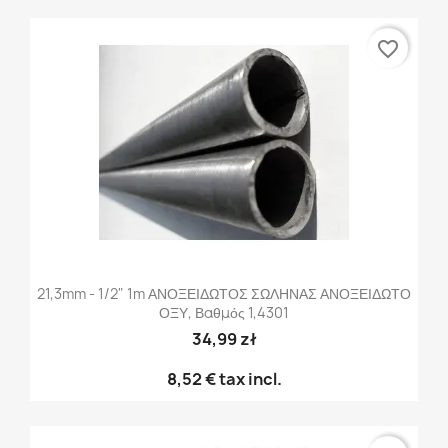
favorite_border
21,3mm - 1/2" 1m ΑΝΟΞΕΙΔΩΤΟΣ ΣΩΛΗΝΑΣ ΑΝΟΞΕΙΔΩΤΟ
ΟΞΥ, Βαθμός 1,4301
34,99 zł
8,52 €
tax incl.