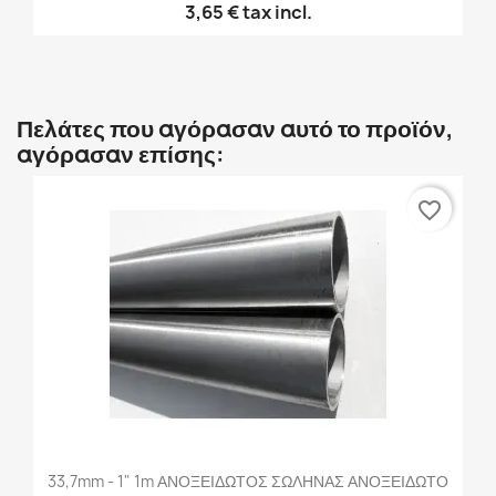
3,65 €
tax incl.
Πελάτες που αγόρασαν αυτό το προϊόν,
αγόρασαν επίσης:
favorite_border
33,7mm - 1" 1m ΑΝΟΞΕΙΔΩΤΟΣ ΣΩΛΗΝΑΣ ΑΝΟΞΕΙΔΩΤΟ