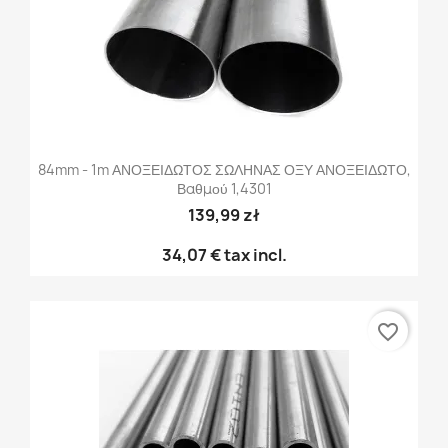
84mm - 1m ΑΝΟΞΕΙΔΩΤΟΣ ΣΩΛΗΝΑΣ ΟΞΥ ΑΝΟΞΕΙΔΩΤΟ,
Βαθμού 1,4301
139,99 zł
34,07 €
tax incl.
favorite_border