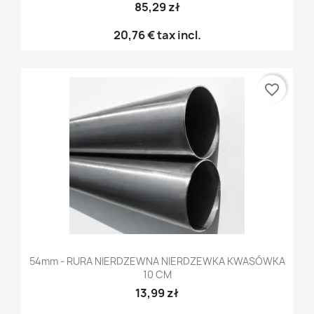
85,29 zł
20,76 €
tax incl.
favorite_border
54mm - RURA NIERDZEWNA NIERDZEWKA KWASÓWKA
10 CM
13,99 zł