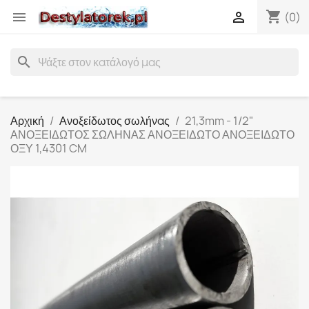
shopping_cart


(0)
search
Αρχική
Ανοξείδωτος σωλήνας
21,3mm - 1/2"
ΑΝΟΞΕΙΔΩΤΟΣ ΣΩΛΗΝΑΣ ΑΝΟΞΕΙΔΩΤΟ ΑΝΟΞΕΙΔΩΤΟ
ΟΞΥ 1,4301 CM