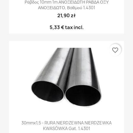
Ράβδος 10mm 1m ΑΝΟΞΕΙΔΩΤΗ ΡΑΒΔΑ ΟΞΥ
ΑΝΟΞΕΙΔΩΤΟ, Βαθμού 1.4301
21,90 zł
5,33 €
tax incl.
favorite_border
30mmx1,5 - RURA NIERDZEWNA NIERDZEWKA
KWASÓWKA Gat. 1.4301