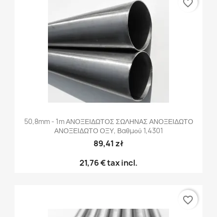
favorite_border
50,8mm - 1m ΑΝΟΞΕΙΔΩΤΟΣ ΣΩΛΗΝΑΣ ΑΝΟΞΕΙΔΩΤΟ
ΑΝΟΞΕΙΔΩΤΟ ΟΞΥ, Βαθμού 1,4301
89,41 zł
21,76 €
tax incl.
favorite_border