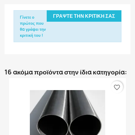
ΓΡΆΨΤΕ ΤΗΝ ΚΡΙΤΙΚΉ ΣΑΣ
Γίνετε ο
πρώτος που
θα γράψει την
κριτική του !
16 ακόμα προϊόντα στην ίδια κατηγορία:
favorite_border