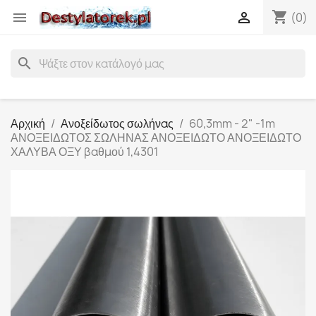
shopping_cart


(0)
search
Αρχική
Ανοξείδωτος σωλήνας
60,3mm - 2" -1m
ΑΝΟΞΕΙΔΩΤΟΣ ΣΩΛΗΝΑΣ ΑΝΟΞΕΙΔΩΤΟ ΑΝΟΞΕΙΔΩΤΟ
ΧΑΛΥΒΑ ΟΞΥ βαθμού 1,4301