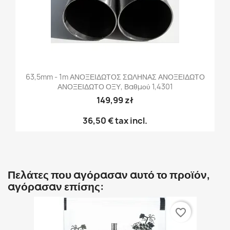
63,5mm - 1m ΑΝΟΞΕΙΔΩΤΟΣ ΣΩΛΗΝΑΣ ΑΝΟΞΕΙΔΩΤΟ
ΑΝΟΞΕΙΔΩΤΟ ΟΞΥ, Βαθμού 1,4301
149,99 zł
36,50 €
tax incl.
Πελάτες που αγόρασαν αυτό το προϊόν,
αγόρασαν επίσης:
favorite_border