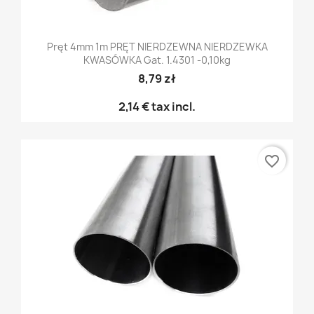
Pręt 4mm 1m PRĘT NIERDZEWNA NIERDZEWKA
KWASÓWKA Gat. 1.4301 -0,10kg
8,79 zł
2,14 €
tax incl.
favorite_border