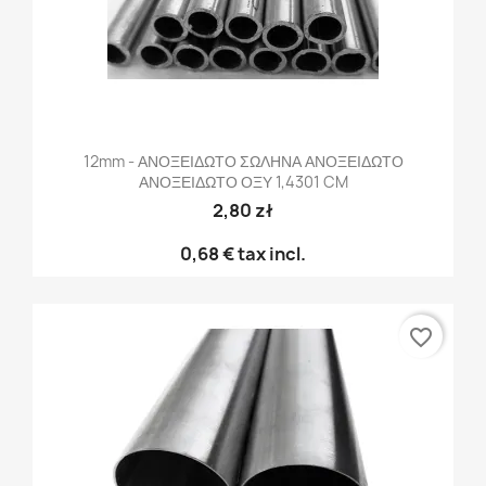
12mm - ΑΝΟΞΕΙΔΩΤΟ ΣΩΛΗΝΑ ΑΝΟΞΕΙΔΩΤΟ
ΑΝΟΞΕΙΔΩΤΟ ΟΞΥ 1,4301 CM
2,80 zł
0,68 €
tax incl.
favorite_border