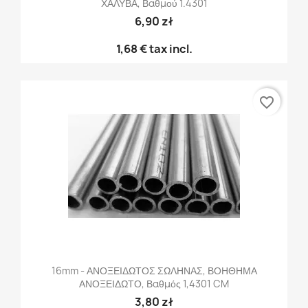
ΧΑΛΥΒΑ, Βαθμού 1.4301
6,90 zł
1,68 €
tax incl.
favorite_border
16mm - ΑΝΟΞΕΙΔΩΤΟΣ ΣΩΛΗΝΑΣ, ΒΟΗΘΗΜΑ
ΑΝΟΞΕΙΔΩΤΟ, Βαθμός 1,4301 CM
3,80 zł