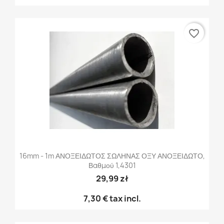
favorite_border
16mm - 1m ΑΝΟΞΕΙΔΩΤΟΣ ΣΩΛΗΝΑΣ ΟΞΥ ΑΝΟΞΕΙΔΩΤΟ,
Βαθμού 1,4301
29,99 zł
7,30 €
tax incl.