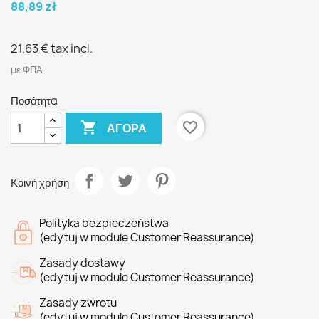
88,89 zł
21,63 €
tax incl.
με ΦΠΑ
Ποσότητα

favorite_border
ΑΓΟΡΆ
Κοινή χρήση
Polityka bezpieczeństwa
(edytuj w module Customer Reassurance)
Zasady dostawy
(edytuj w module Customer Reassurance)
Zasady zwrotu
(edytuj w module Customer Reassurance)