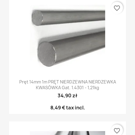
favorite_border
Pręt 14mm 1m PRĘT NIERDZEWNA NIERDZEWKA
KWASÓWKA Gat. 1.4301 - 1,21kg
34,90 zł
8,49 €
tax incl.
favorite_border