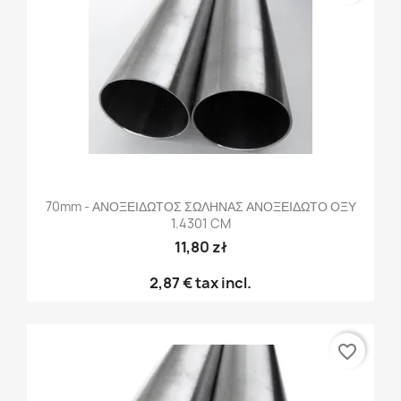
70mm - ΑΝΟΞΕΙΔΩΤΟΣ ΣΩΛΗΝΑΣ ΑΝΟΞΕΙΔΩΤΟ ΟΞΥ
1.4301 CM
11,80 zł
2,87 €
tax incl.
favorite_border