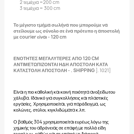
2 τεμάχια =200 cm
3 τεμάχια = 300 cm
Το μέγιστο τμήμα σωλήνα που μπορούμε να
στείλουμε ως σύνολο σε ένα πρότυπο η αποστολή
με courier είναι - 120 cm
ΕΝΟΤΗΤΕΣ ΜΕΓΑΛΥΤΕΡΕΣ ΑΠΟ 120 CM
ΑΝΤΙΜΕΤΩΠΙΖΟΝΤΑΙ ΗΔΗ ΑΠΟΣΤΟΛΗ ΚΑΤΑ
ΚΑΤΑΣΤΟΛΗ ΑΠΟΣΤΟΛΗ - . SHIPPING
]. 1021]
Είναι η πιο καθολική και κοινή ποιότητα ανοξείδωτου
χάλυβα. Ιδανικό για συγκολλήσεις και πλαστικές
εργασίες. Χρησιμοποιείται, για παράδειγμα, ως
κολώνες, στύλοι, κιγκλιδώματα κ.λπ.
Ο βαθμός 304 χρησιμοποιείται ευρέως λόγω της
χημικής του αδράνειας σε επαφή με πολλά είδη
τροφίμων, καθώς και σε επαφή με διάφορα