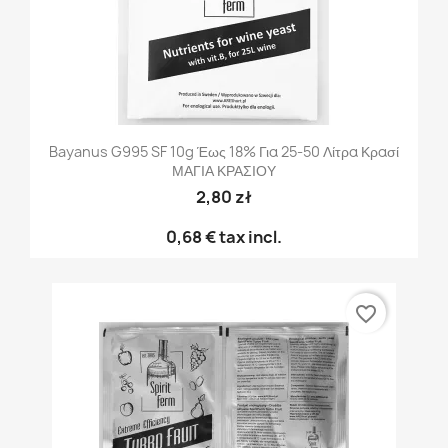
Bayanus G995 SF 10g Έως 18% Για 25-50 Λίτρα Κρασί
ΜΑΓΙΑ ΚΡΑΣΙΟΥ
2,80 zł
0,68 €
tax incl.
favorite_border