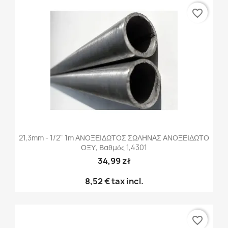
favorite_border
21,3mm - 1/2" 1m ΑΝΟΞΕΙΔΩΤΟΣ ΣΩΛΗΝΑΣ ΑΝΟΞΕΙΔΩΤΟ
ΟΞΥ, Βαθμός 1,4301
34,99 zł
8,52 €
tax incl.
favorite_border