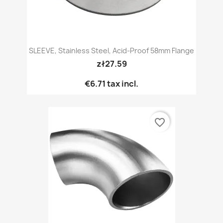
SLEEVE, Stainless Steel, Acid-Proof 58mm Flange
zł27.59
€6.71
tax incl.
favorite_border