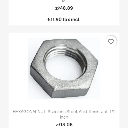
Ml
zł48.89
€11.90
tax incl.
favorite_border
HEXAGONAL NUT, Stainless Steel, Acid-Resistant, 1/2
Inch
zł13.06