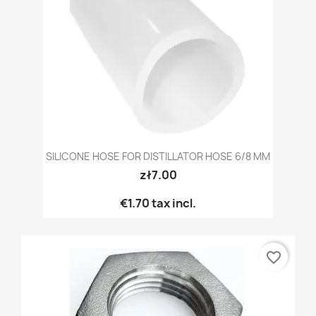
SILICONE HOSE FOR DISTILLATOR HOSE 6/8 MM
zł7.00
€1.70
tax incl.
favorite_border