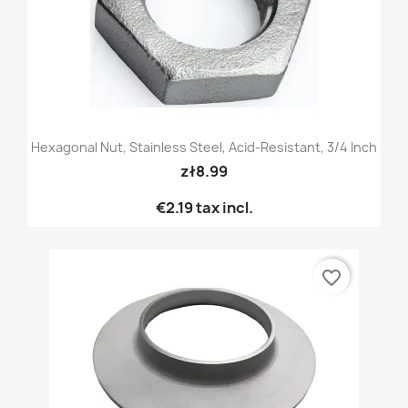
Hexagonal Nut, Stainless Steel, Acid-Resistant, 3/4 Inch
zł8.99
€2.19
tax incl.
favorite_border