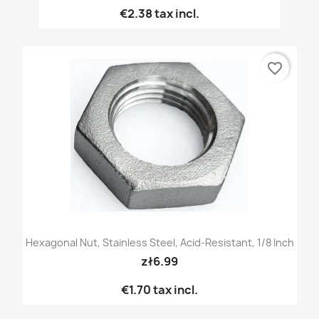
€2.38
tax incl.
favorite_border
Hexagonal Nut, Stainless Steel, Acid-Resistant, 1/8 Inch
zł6.99
€1.70
tax incl.