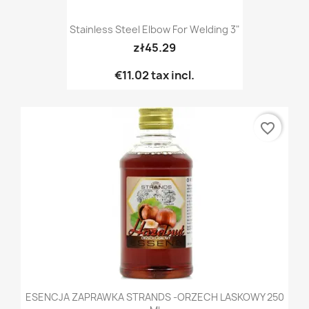
Stainless Steel Elbow For Welding 3"
zł45.29
€11.02
tax incl.
favorite_border
ESENCJA ZAPRAWKA STRANDS -ORZECH LASKOWY 250