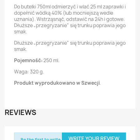
Do butelki 750ml odmierzyć i wlać 25 ml zaprawki i
dopełnić wódką 40% (lub mocniejszą wedle
uznania). Wstrząsnąć, odstawić na 24h i gotowe.
Dłuższe „przegryzanie” się trunku poprawia jego
smak.
Dłuższe „przegryzanie” się trunku poprawia jego
smak.
Pojemność:
250 ml.
Waga: 320 g.
Produkt wyprodukowano w Szwecji
.
REVIEWS
WRITE YOUR REVIEW
Be the first to write