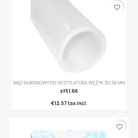
favorite_border
WĄŻ SILIKONOWY DO DESTYLATORA WĘŻYK 30/36 MM
zł51.66
€12.57
tax incl.
favorite_border