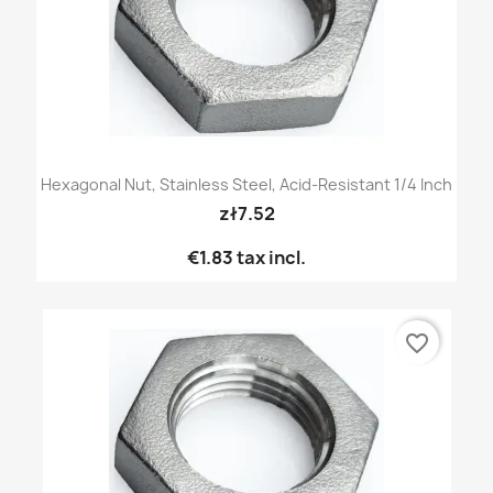
Hexagonal Nut, Stainless Steel, Acid-Resistant 1/4 Inch
zł7.52
€1.83
tax incl.
favorite_border