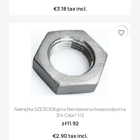
€3.18
tax incl.
favorite_border
Nakrętka SZEŚCIOKątna Nierdzewna Kwasoodporna
3/4 Cala 1 1/2
zł11.92
€2.90
tax incl.