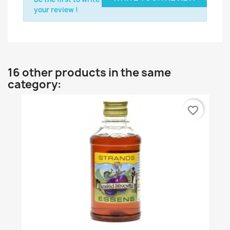
your review !
16 other products in the same
category:
favorite_border