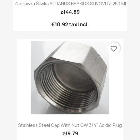
Zaprawka Śliwka STRANDS BESKIDS SLIVOVITZ 250 Ml
zł44.89
€10.92
tax incl.
favorite_border
Stainless Steel Cap With Nut GW 3/4" Acidic Plug
zł9.79