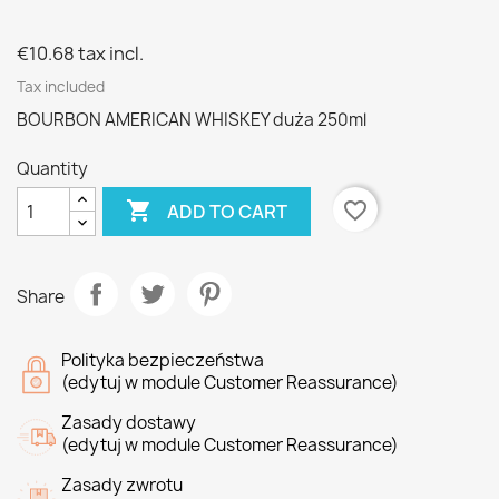
€10.68
tax incl.
Tax included
BOURBON AMERICAN WHISKEY duża 250ml
Quantity

favorite_border
ADD TO CART
Share
Polityka bezpieczeństwa
(edytuj w module Customer Reassurance)
Zasady dostawy
(edytuj w module Customer Reassurance)
Zasady zwrotu