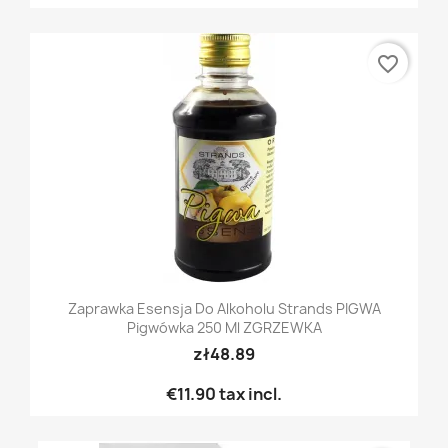
favorite_border
Zaprawka Esensja Do Alkoholu Strands PIGWA
Pigwówka 250 Ml ZGRZEWKA
zł48.89
€11.90
tax incl.