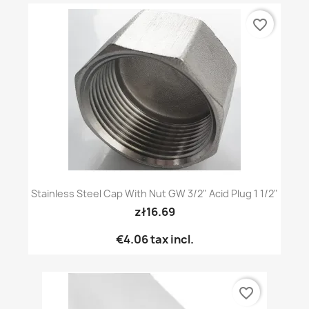
favorite_border
Stainless Steel Cap With Nut GW 3/2" Acid Plug 1 1/2"
zł16.69
€4.06
tax incl.
favorite_border