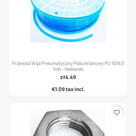
Przewód Wąż Pneumatyczny Poliuretanowy PU 10/6,5
1mb - Niebieski
zł4.49
€1.09
tax incl.
favorite_border