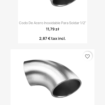
Codo De Acero Inoxidable Para Soldar 1/2"
11,79 zł
2,87 €
tax incl.
favorite_border