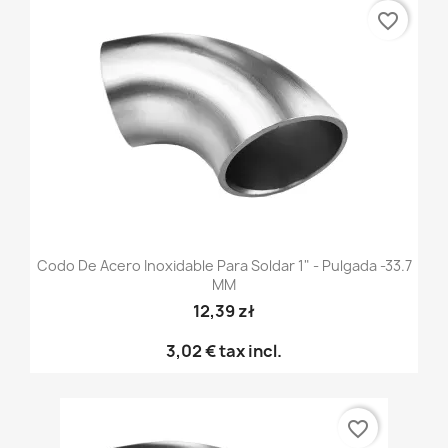
favorite_border
Codo De Acero Inoxidable Para Soldar 1" - Pulgada -33.7
MM
12,39 zł
3,02 €
tax incl.
favorite_border