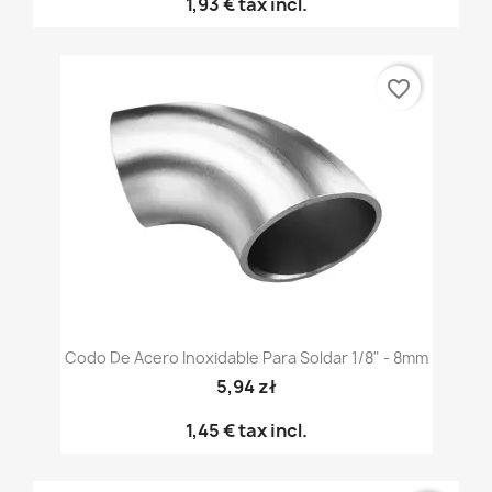
1,93 €
tax incl.
favorite_border
Codo De Acero Inoxidable Para Soldar 1/8" - 8mm
5,94 zł
1,45 €
tax incl.