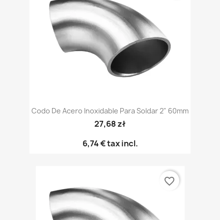
Codo De Acero Inoxidable Para Soldar 2" 60mm
27,68 zł
6,74 €
tax incl.
favorite_border