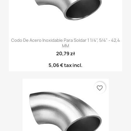
Codo De Acero Inoxidable Para Soldar 1 1/4", 5/4" - 42,4
MM
20,79 zł
5,06 €
tax incl.
favorite_border