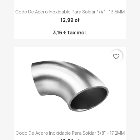
Codo De Acero Inoxidable Para Soldar 1/4" - 13.5MM
12,99 zł
3,16 €
tax incl.
favorite_border
Codo De Acero Inoxidable Para Soldar 3/8" - 17.2MM