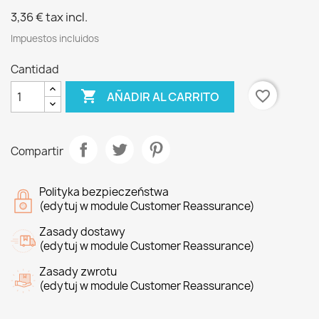
3,36 €
tax incl.
Impuestos incluidos
Cantidad

favorite_border
AÑADIR AL CARRITO
Compartir
Polityka bezpieczeństwa
(edytuj w module Customer Reassurance)
Zasady dostawy
(edytuj w module Customer Reassurance)
Zasady zwrotu
(edytuj w module Customer Reassurance)