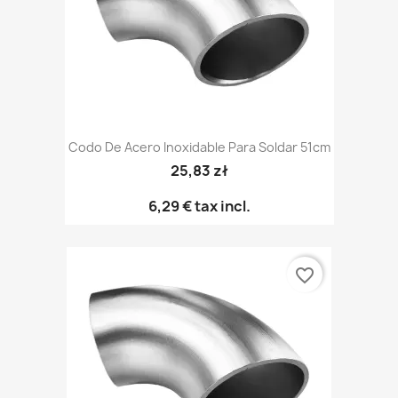
Codo De Acero Inoxidable Para Soldar 51cm
25,83 zł
6,29 €
tax incl.
favorite_border