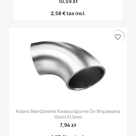
10,59 zł
2,58 €
tax incl.
favorite_border
Kolano Nierdzewne Kwasoodporne Do Wspawania
10mm X1,5mm
7,94 zł