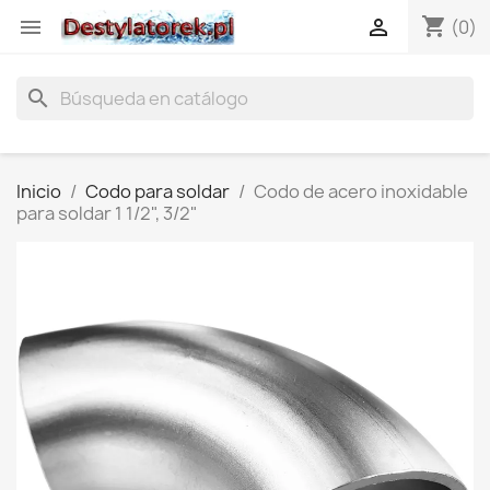
shopping_cart


(0)
search
Inicio
Codo para soldar
Codo de acero inoxidable
para soldar 1 1/2", 3/2"