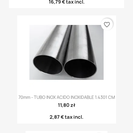
16,79 €
tax incl.
favorite_border
70mm - TUBO INOX ACIDO INOXIDABLE 1.4301 CM
11,80 zł
2,87 €
tax incl.