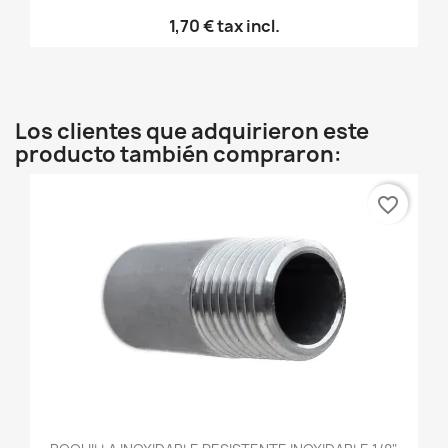
1,70 €
tax incl.
Los clientes que adquirieron este
producto también compraron:
favorite_border