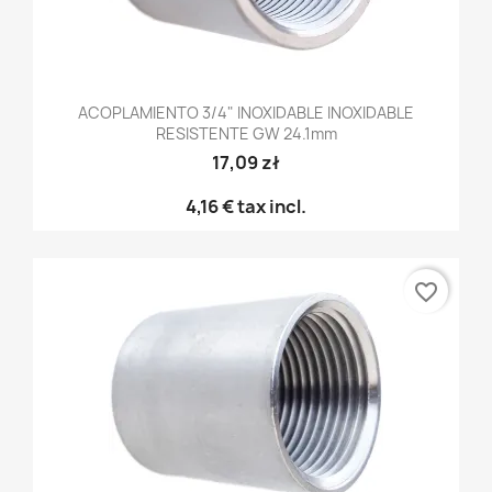
ACOPLAMIENTO 3/4" INOXIDABLE INOXIDABLE
RESISTENTE GW 24.1mm
17,09 zł
4,16 €
tax incl.
favorite_border