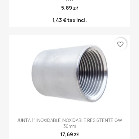
5,89 zł
1,43 €
tax incl.
favorite_border
JUNTA 1" INOXIDABLE INOXIDABLE RESISTENTE GW
30mm
17,69 zł