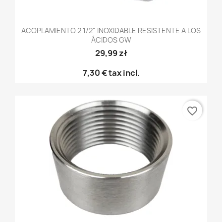
ACOPLAMIENTO 2 1/2" INOXIDABLE RESISTENTE A LOS
ÁCIDOS GW
29,99 zł
7,30 €
tax incl.
favorite_border