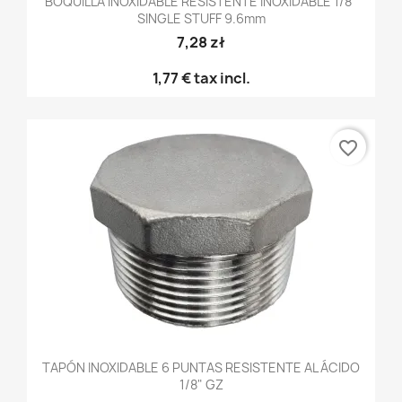
BOQUILLA INOXIDABLE RESISTENTE INOXIDABLE 1/8"
SINGLE STUFF 9.6mm
7,28 zł
1,77 €
tax incl.
favorite_border
TAPÓN INOXIDABLE 6 PUNTAS RESISTENTE AL ÁCIDO
1/8" GZ