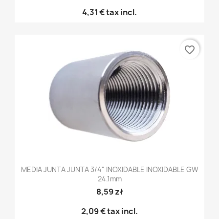
4,31 €
tax incl.
favorite_border
MEDIA JUNTA JUNTA 3/4" INOXIDABLE INOXIDABLE GW
24.1mm
8,59 zł
2,09 €
tax incl.