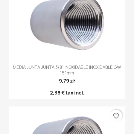
MEDIA JUNTA JUNTA 3/8" INOXIDABLE INOXIDABLE GW
15.1mm
9,79 zł
2,38 €
tax incl.
favorite_border