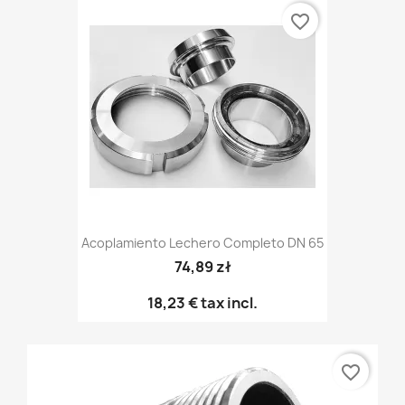
favorite_border
Acoplamiento Lechero Completo DN 65
74,89 zł
18,23 €
tax incl.
favorite_border