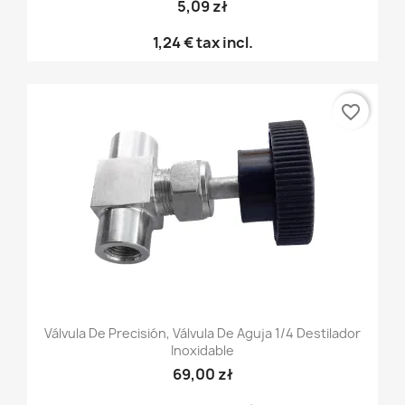
5,09 zł
1,24 €
tax incl.
favorite_border
Válvula De Precisión, Válvula De Aguja 1/4 Destilador
Inoxidable
69,00 zł