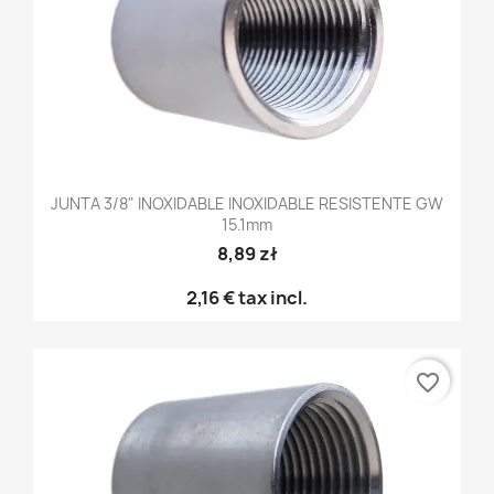
JUNTA 3/8" INOXIDABLE INOXIDABLE RESISTENTE GW
15.1mm
8,89 zł
2,16 €
tax incl.
favorite_border