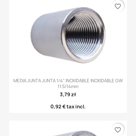
favorite_border
MEDIA JUNTA JUNTA 1/4" INOXIDABLE INOXIDABLE GW
11.5/14mm
3,79 zł
0,92 €
tax incl.
favorite_border