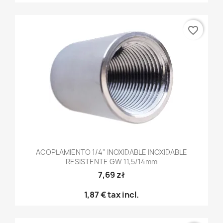
favorite_border
ACOPLAMIENTO 1/4" INOXIDABLE INOXIDABLE
RESISTENTE GW 11,5/14mm
7,69 zł
1,87 €
tax incl.