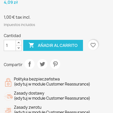
4,09 zł
1,00 €
tax incl.
Impuestos incluidos
Cantidad

favorite_border
AÑADIR AL CARRITO
Compartir
Polityka bezpieczeństwa
(edytuj w module Customer Reassurance)
Zasady dostawy
(edytuj w module Customer Reassurance)
Zasady zwrotu
(edytuj w module Customer Reassurance)