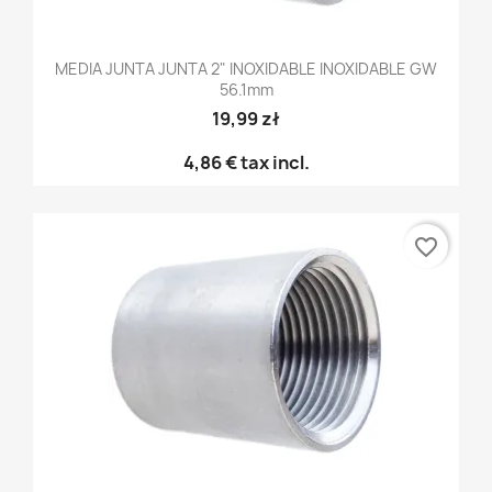
MEDIA JUNTA JUNTA 2" INOXIDABLE INOXIDABLE GW
56.1mm
19,99 zł
4,86 €
tax incl.
favorite_border