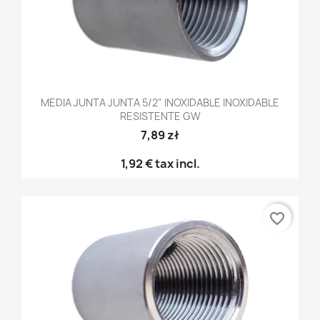
MEDIA JUNTA JUNTA 5/2" INOXIDABLE INOXIDABLE
RESISTENTE GW
7,89 zł
1,92 €
tax incl.
favorite_border