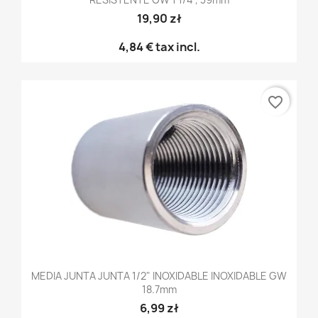
19,90 zł
4,84 €
tax incl.
favorite_border
MEDIA JUNTA JUNTA 1/2" INOXIDABLE INOXIDABLE GW
18.7mm
6,99 zł