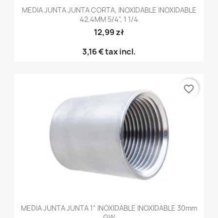
MEDIA JUNTA JUNTA CORTA, INOXIDABLE INOXIDABLE
42.4MM 5/4", 1 1/4
12,99 zł
3,16 €
tax incl.
favorite_border
MEDIA JUNTA JUNTA 1" INOXIDABLE INOXIDABLE 30mm
GW