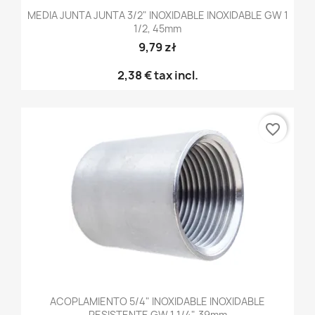
MEDIA JUNTA JUNTA 3/2" INOXIDABLE INOXIDABLE GW 1
1/2, 45mm
9,79 zł
2,38 €
tax incl.
favorite_border
ACOPLAMIENTO 5/4" INOXIDABLE INOXIDABLE
RESISTENTE GW 1 1/4", 39mm