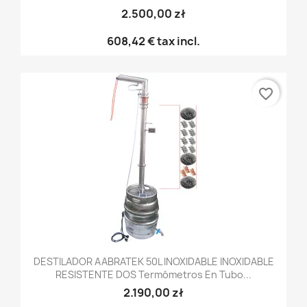
2.500,00 zł
608,42 €
tax incl.
favorite_border
DESTILADOR AABRATEK 50L INOXIDABLE INOXIDABLE
RESISTENTE DOS Termómetros En Tubo...
2.190,00 zł