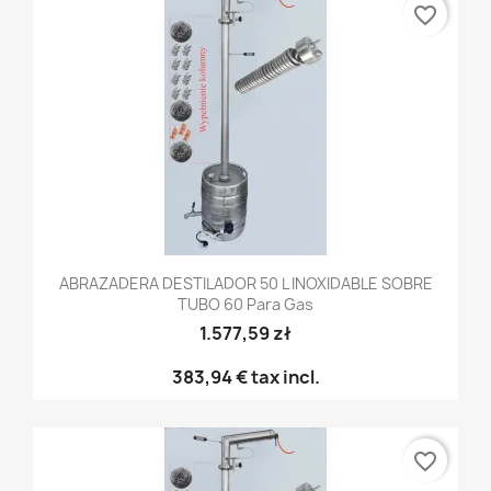
favorite_border
ABRAZADERA DESTILADOR 50 L INOXIDABLE SOBRE
TUBO 60 Para Gas
1.577,59 zł
383,94 €
tax incl.
favorite_border