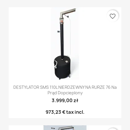
favorite_border
DESTYLATOR SMS 110L NIERDZEWNY NA RURZE 76 Na
Prąd Dopcieplony
3.999,00 zł
973,23 €
tax incl.