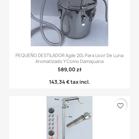
PEQUEÑO DESTILADOR Agile 20L Para Licor De Luna
Aromatizado Y Como Damajuana
589,00 zł
143,34 €
tax incl.
favorite_border