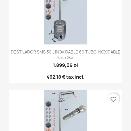
DESTILADOR SMS 30 L INOXIDABLE 60 TUBO INOXIDABLE
Para Gas
1.899,09 zł
462,18 €
tax incl.
favorite_border