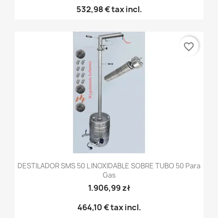
532,98 €
tax incl.
favorite_border
DESTILADOR SMS 50 L INOXIDABLE SOBRE TUBO 50 Para
Gas
1.906,99 zł
464,10 €
tax incl.