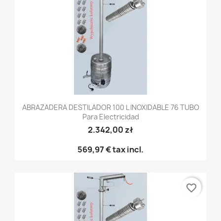
ABRAZADERA DESTILADOR 100 L INOXIDABLE 76 TUBO
Para Electricidad
2.342,00 zł
569,97 €
tax incl.
favorite_border