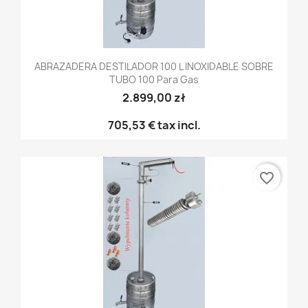
ABRAZADERA DESTILADOR 100 L INOXIDABLE SOBRE
TUBO 100 Para Gas
2.899,00 zł
705,53 €
tax incl.
favorite_border