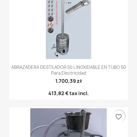
ABRAZADERA DESTILADOR 50 L INOXIDABLE EN TUBO 50
Para Electricidad
1.700,39 zł
413,82 €
tax incl.
favorite_border