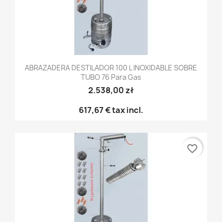
ABRAZADERA DESTILADOR 100 L INOXIDABLE SOBRE
TUBO 76 Para Gas
2.538,00 zł
617,67 €
tax incl.
favorite_border