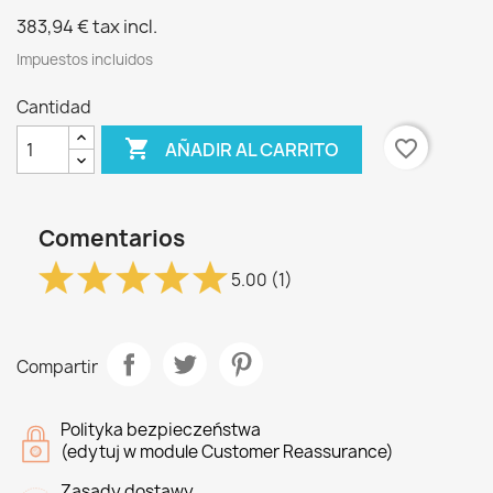
383,94 €
tax incl.
Impuestos incluidos
Cantidad

favorite_border
AÑADIR AL CARRITO
Comentarios
5.00
(1)
Compartir
Polityka bezpieczeństwa
(edytuj w module Customer Reassurance)
Zasady dostawy