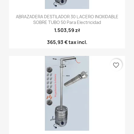
ABRAZADERA DESTILADOR 30 L ACERO INOXIDABLE
SOBRE TUBO 50 Para Electricidad
1.503,59 zł
365,93 €
tax incl.
favorite_border