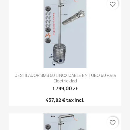
favorite_border
DESTILADOR SMS 50 L INOXIDABLE EN TUBO 60 Para
Electricidad
1.799,00 zł
437,82 €
tax incl.
favorite_border