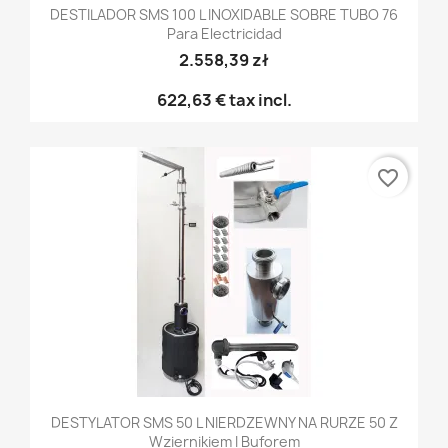
DESTILADOR SMS 100 L INOXIDABLE SOBRE TUBO 76
Para Electricidad
2.558,39 zł
622,63 €
tax incl.
favorite_border
DESTYLATOR SMS 50 L NIERDZEWNY NA RURZE 50 Z
Wziernikiem I Buforem