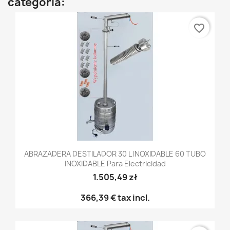
categoría:
favorite_border
ABRAZADERA DESTILADOR 30 L INOXIDABLE 60 TUBO
INOXIDABLE Para Electricidad
1.505,49 zł
366,39 €
tax incl.