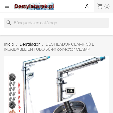
shopping_cart


(0)
search
Inicio
Destilador
DESTILADOR CLAMP 50 L
INOXIDABLE EN TUBO 50 en conector CLAMP