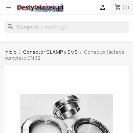
shopping_cart


(0)
search
Inicio
Conector CLAMP y SMS
Conector lácteos
completo DN 32