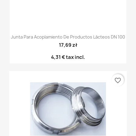
Junta Para Acoplamiento De Productos Lácteos DN 100
17,69 zł
4,31 €
tax incl.
favorite_border