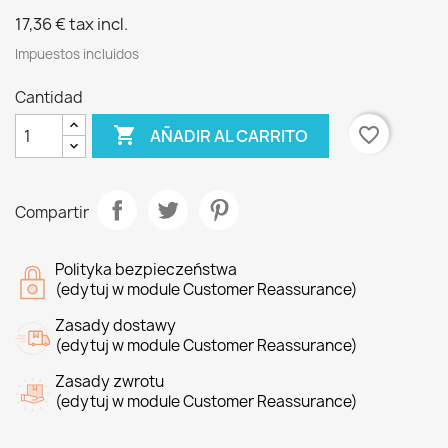
17,36 €
tax incl.
Impuestos incluidos
Cantidad

favorite_border
AÑADIR AL CARRITO
Compartir
Polityka bezpieczeństwa
(edytuj w module Customer Reassurance)
Zasady dostawy
(edytuj w module Customer Reassurance)
Zasady zwrotu
(edytuj w module Customer Reassurance)