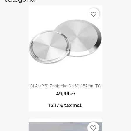
favorite_border
CLAMP 51 Zaślepka DN50 / 52mm TC
49,99 zł
12,17 €
tax incl.
favorite_border