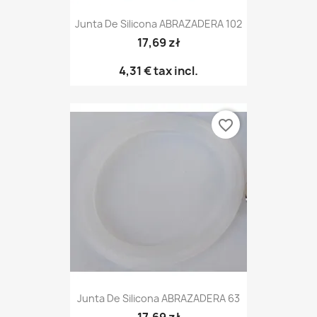
Junta De Silicona ABRAZADERA 102
17,69 zł
4,31 €
tax incl.
favorite_border
Junta De Silicona ABRAZADERA 63