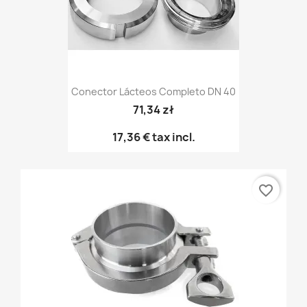
Conector Lácteos Completo DN 40
71,34 zł
17,36 €
tax incl.
favorite_border