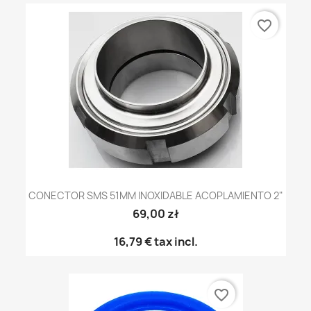
favorite_border
CONECTOR SMS 51MM INOXIDABLE ACOPLAMIENTO 2"
69,00 zł
16,79 €
tax incl.
favorite_border