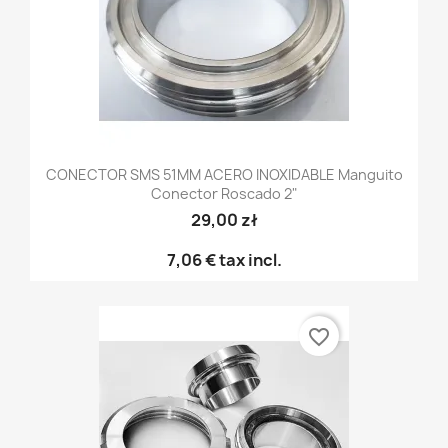
CONECTOR SMS 51MM ACERO INOXIDABLE Manguito
Conector Roscado 2"
29,00 zł
7,06 €
tax incl.
favorite_border