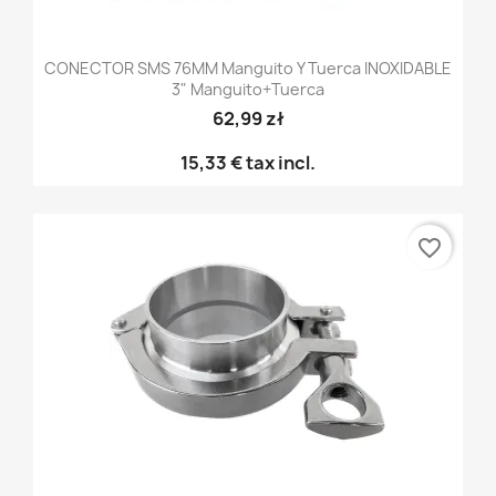
CONECTOR SMS 76MM Manguito Y Tuerca INOXIDABLE
3" Manguito+tuerca
62,99 zł
15,33 €
tax incl.
favorite_border