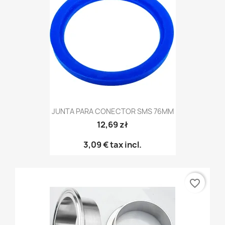
JUNTA PARA CONECTOR SMS 76MM
12,69 zł
3,09 €
tax incl.
favorite_border