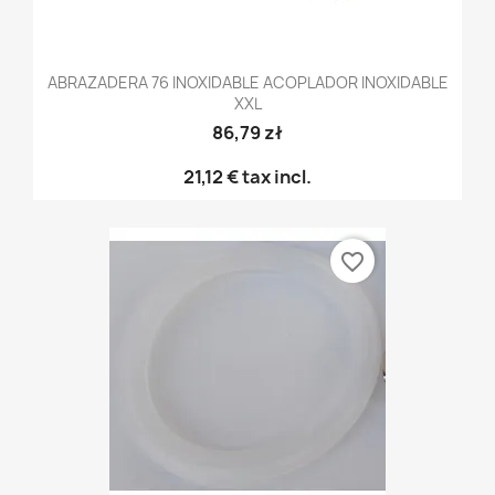
ABRAZADERA 76 INOXIDABLE ACOPLADOR INOXIDABLE
XXL
86,79 zł
21,12 €
tax incl.
favorite_border