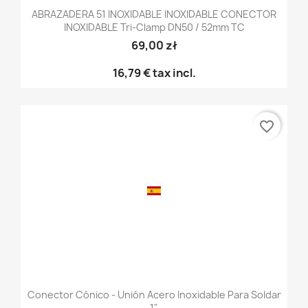
ABRAZADERA 51 INOXIDABLE INOXIDABLE CONECTOR
INOXIDABLE Tri-Clamp DN50 / 52mm TC
69,00 zł
16,79 €
tax incl.
favorite_border
Conector Cónico - Unión Acero Inoxidable Para Soldar
1"