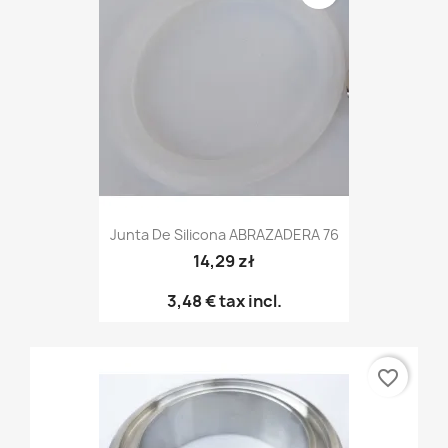
Junta De Silicona ABRAZADERA 76
14,29 zł
3,48 €
tax incl.
favorite_border