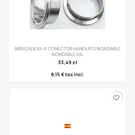
ABRAZADERA 51 CONECTOR MANGUITO INOXIDABLE
INOXIDABLE XXL
33,49 zł
8,15 €
tax incl.
favorite_border