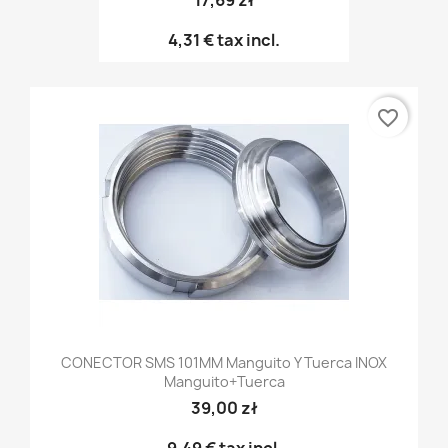
17,69 zł
4,31 €
tax incl.
favorite_border
CONECTOR SMS 101MM Manguito Y Tuerca INOX
Manguito+tuerca
39,00 zł
9,49 €
tax incl.