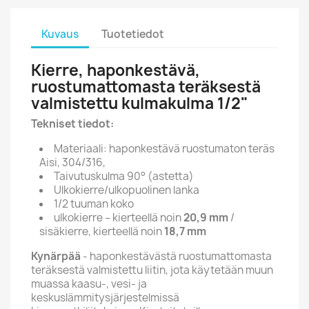
Kuvaus
Tuotetiedot
Kierre, haponkestävä,
ruostumattomasta teräksestä
valmistettu kulmakulma 1/2"
Tekniset tiedot:
Materiaali: haponkestävä ruostumaton teräs
Aisi, 304/316,
Taivutuskulma 90° (astetta)
Ulkokierre/ulkopuolinen lanka
1/2 tuuman koko
ulkokierre – kierteellä noin
20,9 mm
/
sisäkierre, kierteellä noin
18,7 mm
Kynärpää
- haponkestävästä ruostumattomasta
teräksestä valmistettu liitin, jota käytetään muun
muassa kaasu-, vesi- ja
keskuslämmitysjärjestelmissä