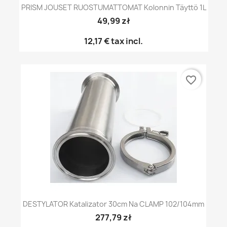
PRISM JOUSET RUOSTUMATTOMAT Kolonnin Täyttö 1L
49,99 zł
12,17 €
tax incl.
favorite_border
DESTYLATOR Katalizator 30cm Na CLAMP 102/104mm
277,79 zł