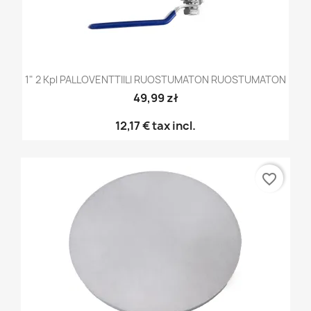
1" 2 Kpl PALLOVENTTIILI RUOSTUMATON RUOSTUMATON
49,99 zł
12,17 €
tax incl.
favorite_border