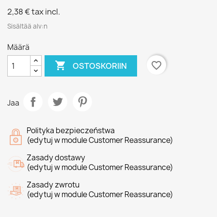
2,38 €
tax incl.
Sisältää alv:n
Määrä

favorite_border
OSTOSKORIIN
Jaa
Polityka bezpieczeństwa
(edytuj w module Customer Reassurance)
Zasady dostawy
(edytuj w module Customer Reassurance)
Zasady zwrotu
(edytuj w module Customer Reassurance)