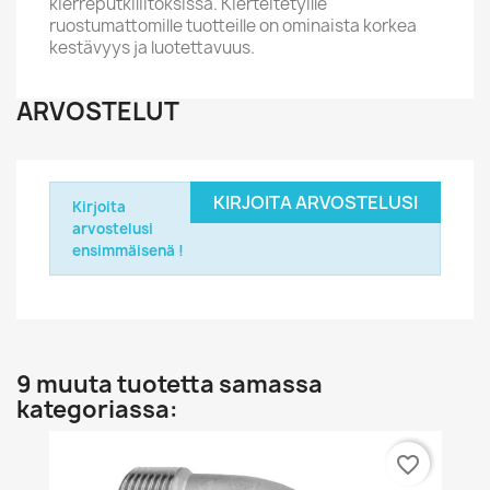
kierreputkiliitoksissa. Kierteitetyille
ruostumattomille tuotteille on ominaista korkea
kestävyys ja luotettavuus.
ARVOSTELUT
KIRJOITA ARVOSTELUSI
Kirjoita
arvostelusi
ensimmäisenä !
9 muuta tuotetta samassa
kategoriassa:
favorite_border