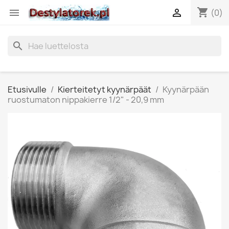
shopping_cart


(0)
search
Etusivulle
Kierteitetyt kyynärpäät
Kyynärpään
ruostumaton nippakierre 1/2" - 20,9 mm