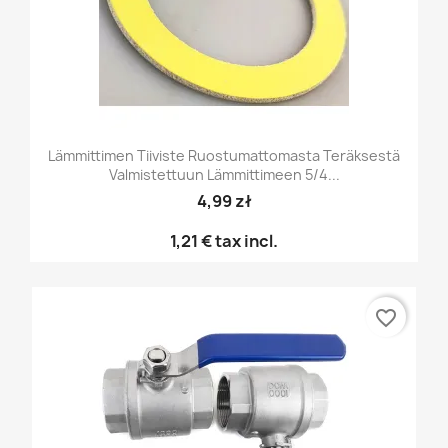
Lämmittimen Tiiviste Ruostumattomasta Teräksestä
Valmistettuun Lämmittimeen 5/4...
4,99 zł
1,21 €
tax incl.
favorite_border