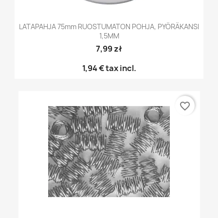
LATAPAHJA 75mm RUOSTUMATON POHJA, PYÖRÄKANSI
1,5MM
7,99 zł
1,94 €
tax incl.
favorite_border