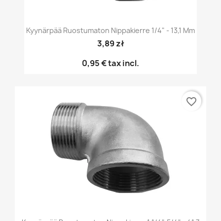
Kyynärpää Ruostumaton Nippakierre 1/4" - 13,1 Mm
3,89 zł
0,95 €
tax incl.
favorite_border