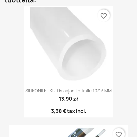
tuotteita:
favorite_border
SILIKONILETKU Tislaajan Letkulle 10/13 MM
13,90 zł
3,38 €
tax incl.
favorite_border