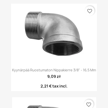
favorite_border
Kyynärpää Ruostumaton Nippakierre 3/8" - 16,5 Mm
9,09 zł
2,21 €
tax incl.
favorite_border