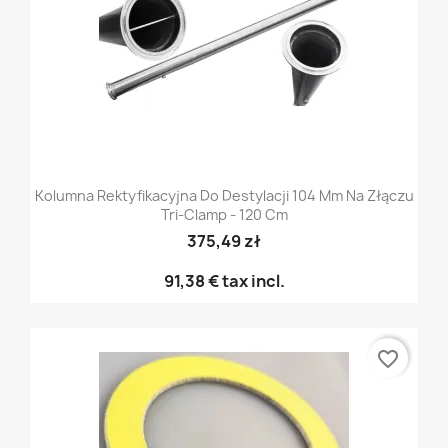
Kolumna Rektyfikacyjna Do Destylacji 104 Mm Na Złączu
Tri-Clamp - 120 Cm
375,49 zł
91,38 €
tax incl.
favorite_border