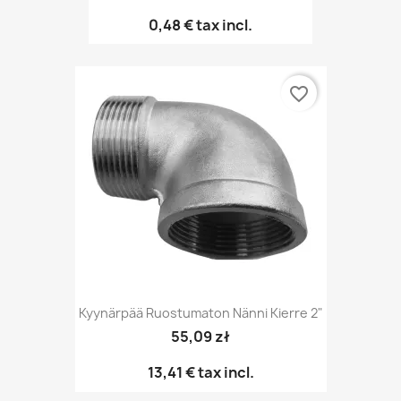
0,48 €
tax incl.
favorite_border
Kyynärpää Ruostumaton Nänni Kierre 2"
55,09 zł
13,41 €
tax incl.