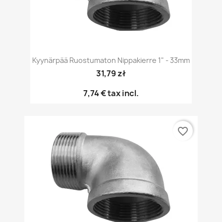
Kyynärpää Ruostumaton Nippakierre 1" - 33mm
31,79 zł
7,74 €
tax incl.
favorite_border