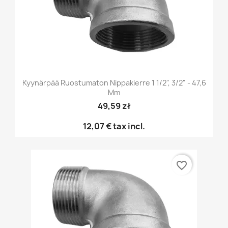
Kyynärpää Ruostumaton Nippakierre 1 1/2", 3/2" - 47,6
Mm
49,59 zł
12,07 €
tax incl.
favorite_border