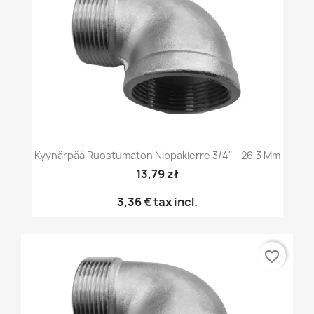
Kyynärpää Ruostumaton Nippakierre 3/4" - 26,3 Mm
13,79 zł
3,36 €
tax incl.
favorite_border