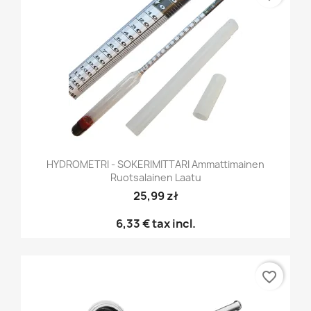
HYDROMETRI - SOKERIMITTARI Ammattimainen
Ruotsalainen Laatu
25,99 zł
6,33 €
tax incl.
favorite_border