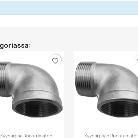
goriassa:
favorite_border
fa
Pikakatselu
Pikakatselu


Kyynärpää Ruostumaton
Kyynärpään Ruostumato