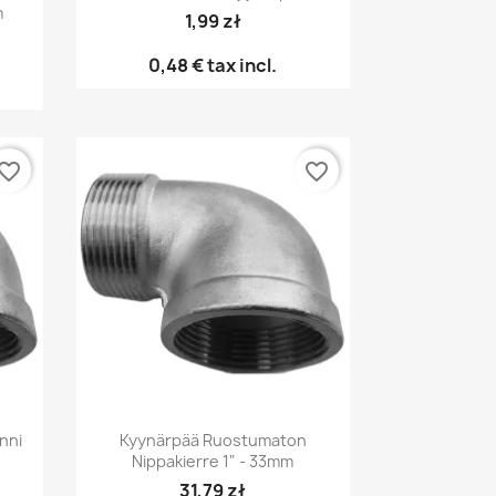
m
1,99 zł
0,48 €
tax incl.
vorite_border
favorite_border
Pikakatselu

nni
Kyynärpää Ruostumaton
Nippakierre 1" - 33mm
31,79 zł