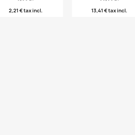
2,21 €
tax incl.
13,41 €
tax incl.