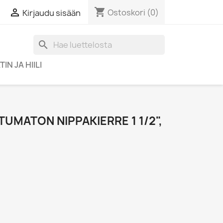
shopping_cart

Ostoskori
(0)
Kirjaudu sisään
search
IN JA HIILI
MATON NIPPAKIERRE 1 1/2",