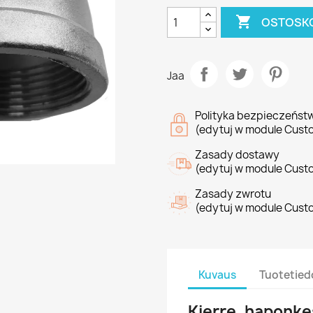

OSTOSKO
Jaa
Polityka bezpieczeńst
(edytuj w module Cust
Zasady dostawy
(edytuj w module Cust
Zasady zwrotu
(edytuj w module Cust
Kuvaus
Tuotetied
Kierre, haponk