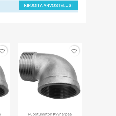
KIRJOITA ARVOSTELUSI
vorite_border
favorite_border
Pikakatselu

n
Ruostumaton Kyynärpää