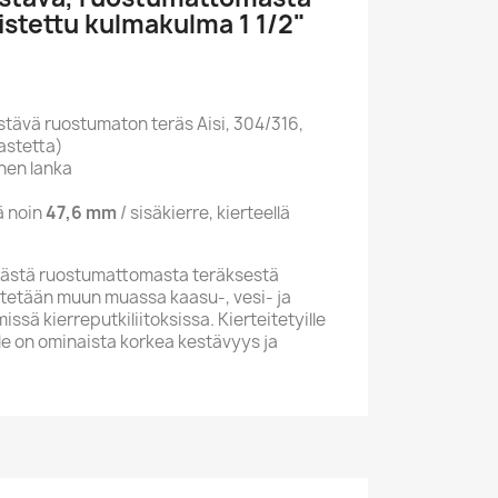
istettu kulmakulma 1 1/2"
stävä ruostumaton teräs Aisi, 304/316,
astetta)
nen lanka
lä noin
47,6 mm
/ sisäkierre, kierteellä
ästä ruostumattomasta teräksestä
käytetään muun muassa kaasu-, vesi- ja
ssä kierreputkiliitoksissa. Kierteitetyille
le on ominaista korkea kestävyys ja