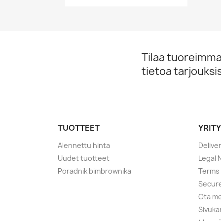
Tilaa tuoreimmat
tietoa tarjouks
TUOTTEET
YRIT
Alennettu hinta
Delive
Uudet tuotteet
Legal 
Poradnik bimbrownika
Terms 
Secur
Ota me
Sivuka