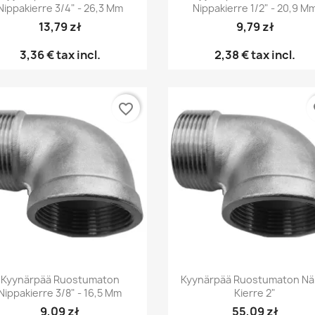
Nippakierre 3/4" - 26,3 Mm
Nippakierre 1/2" - 20,9 M
13,79 zł
9,79 zł
3,36 €
tax incl.
2,38 €
tax incl.
favorite_border
fa
Pikakatselu
Pikakatselu


Kyynärpää Ruostumaton
Kyynärpää Ruostumaton Nä
Nippakierre 3/8" - 16,5 Mm
Kierre 2"
9,09 zł
55,09 zł