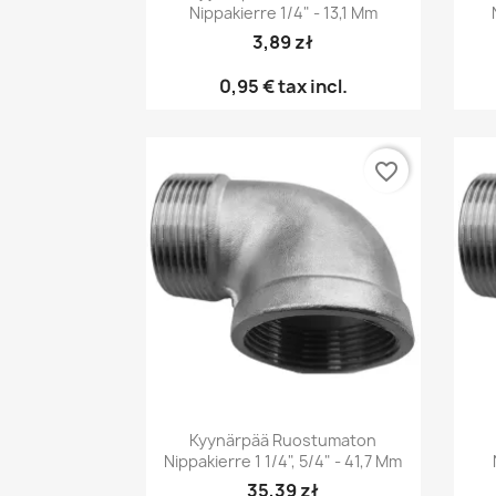
Nippakierre 1/4" - 13,1 Mm
3,89 zł
0,95 €
tax incl.
favorite_border
Pikakatselu

Kyynärpää Ruostumaton
Nippakierre 1 1/4", 5/4" - 41,7 Mm
35,39 zł