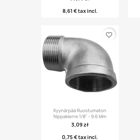
8,61 €
tax incl.
favorite_border
Pikakatselu

Kyynärpää Ruostumaton
Nippakierre 1/8" - 9,6 Mm
3,09 zł
0,75 €
tax incl.