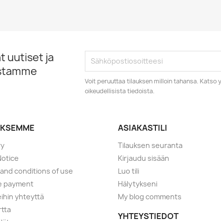
 uutiset ja
istamme
Voit peruuttaa tilauksen milloin tahansa. Kats
oikeudellisista tiedoista.
YKSEMME
ASIAKASTILI
ry
Tilauksen seuranta
Notice
Kirjaudu sisään
and conditions of use
Luo tili
e payment
Hälytykseni
ihin yhteyttä
My blog comments
rtta
YHTEYSTIEDOT