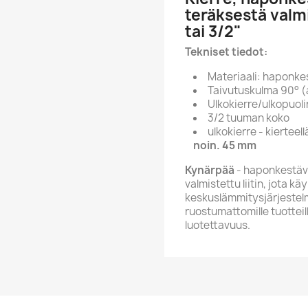
teräksestä valm
tai 3/2"
Tekniset tiedot:
Materiaali: haponke
Taivutuskulma 90° (
Ulkokierre/ulkopuoli
3/2 tuuman koko
ulkokierre - kierteel
noin. 45 mm
Kynärpää
- haponkestäv
valmistettu liitin, jota 
keskuslämmitysjärjestelmi
ruostumattomille tuotteil
luotettavuus.