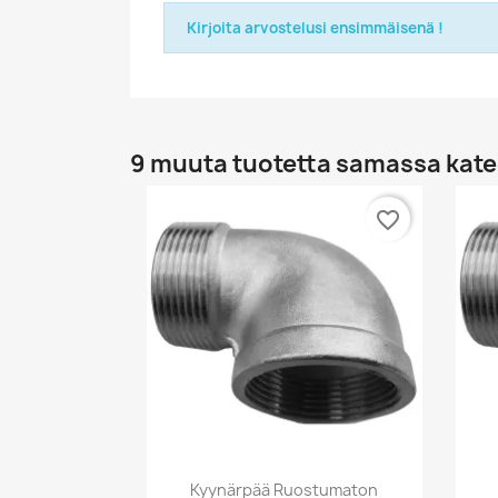
Kirjoita arvostelusi ensimmäisenä !
9 muuta tuotetta samassa kate
favorite_border
Pikakatselu

Kyynärpää Ruostumaton