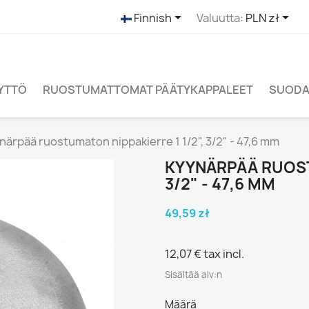


Finnish
Valuutta:
PLN zł
ÄYTTÖ
RUOSTUMATTOMAT PÄÄTYKAPPALEET
SUODAT
närpää ruostumaton nippakierre 1 1/2", 3/2" - 47,6 mm
KYYNÄRPÄÄ RUOSTU
3/2" - 47,6 MM
49,59 zł
12,07 €
tax incl.
Sisältää alv:n
Määrä