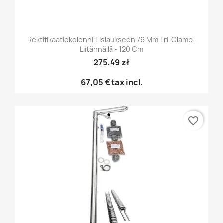
Rektifikaatiokolonni Tislaukseen 76 Mm Tri-Clamp-
Liitännällä - 120 Cm
275,49 zł
67,05 €
tax incl.
favorite_border