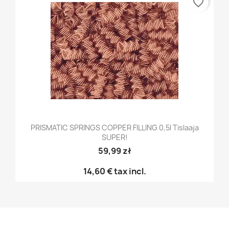
favorite_border
PRISMATIC SPRINGS COPPER FILLING 0,5l Tislaaja
SUPER!
59,99 zł
14,60 €
tax incl.