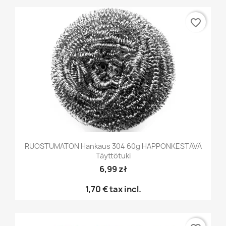
favorite_border
RUOSTUMATON Hankaus 304 60g HAPPONKESTÄVÄ
Täyttötuki
6,99 zł
1,70 €
tax incl.