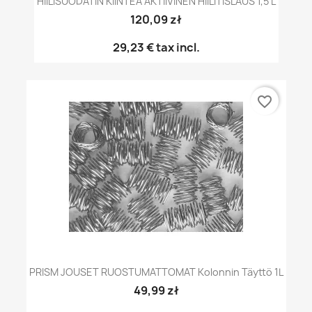
HIILISUODATIN KIINTEÄ AKTIIVINEN HIILITISLAUS 1,5 L
120,09 zł
29,23 €
tax incl.
favorite_border
PRISM JOUSET RUOSTUMATTOMAT Kolonnin Täyttö 1L
49,99 zł