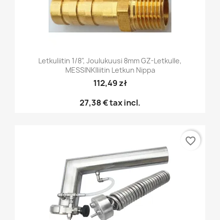
Letkuliitin 1/8", Joulukuusi 8mm GZ-Letkulle,
MESSINKIliitin Letkun Nippa
112,49 zł
27,38 €
tax incl.
favorite_border