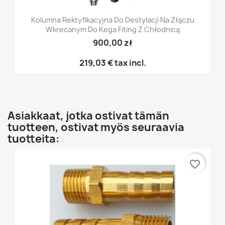
Kolumna Rektyfikacyjna Do Destylacji Na Złączu
Wkrecanym Do Kega Fiting Z Chłodnicą
900,00 zł
219,03 €
tax incl.
Asiakkaat, jotka ostivat tämän
tuotteen, ostivat myös seuraavia
tuotteita:
favorite_border