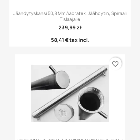
Jäähdytyskansi 50,8 Mm Aabratek, Jäähdytin, Spiraali
Tislaajalle
239,99 zł
58,41 €
tax incl.
favorite_border