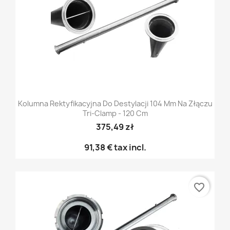
Kolumna Rektyfikacyjna Do Destylacji 104 Mm Na Złączu
Tri-Clamp - 120 Cm
375,49 zł
91,38 €
tax incl.
favorite_border