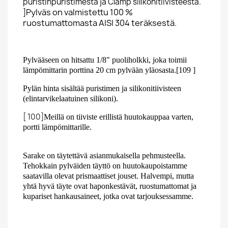
puristinpuristimesta ja Clamp silikonitiivisteestä.
Pylväs on valmistettu 100 %
]
ruostumattomasta AISI 304 teräksestä.
Pylvääseen on hitsattu 1/8" puoliholkki, joka toimii
lämpömittarin porttina 20 cm pylvään yläosasta.[109 ]
Pylän hinta sisältää puristimen ja silikonitiivisteen
(elintarvikelaatuinen silikoni).
[ 100]
Meillä on tiiviste erillistä huutokauppaa varten,
portti lämpömittarille.
Sarake on täytettävä asianmukaisella pehmusteella.
Tehokkain pylväiden täyttö on huutokaupoistamme
saatavilla olevat prismaattiset jouset. Halvempi, mutta
yhtä hyvä täyte ovat haponkestävät, ruostumattomat ja
kupariset hankausaineet, jotka ovat tarjouksessamme.