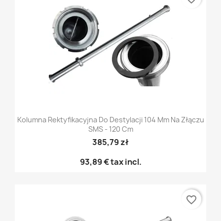
Kolumna Rektyfikacyjna Do Destylacji 104 Mm Na Złączu
SMS - 120 Cm
385,79 zł
93,89 €
tax incl.
favorite_border