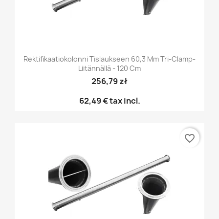
Rektifikaatiokolonni Tislaukseen 60,3 Mm Tri-Clamp-
Liitännällä - 120 Cm
256,79 zł
62,49 €
tax incl.
favorite_border