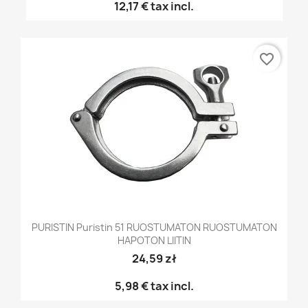
12,17 €
tax incl.
favorite_border
PURISTIN Puristin 51 RUOSTUMATON RUOSTUMATON
HAPOTON LIITIN
24,59 zł
5,98 €
tax incl.