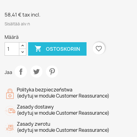
58,41 €
tax incl.
Sisältää alv:n
Määrä

favorite_border
OSTOSKORIIN
Jaa
Polityka bezpieczeństwa
(edytuj w module Customer Reassurance)
Zasady dostawy
(edytuj w module Customer Reassurance)
Zasady zwrotu
(edytuj w module Customer Reassurance)