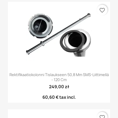
favorite_border
Rektifikaatiokolonni Tislaukseen 50,8 Mm SMS-Liittimellä
- 120 Cm
249,00 zł
60,60 €
tax incl.
favorite_border