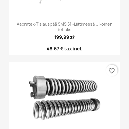
Aabratek-Tislauspää SMS 51 -liittimessä Ulkoinen
Refluksi
199,99 zł
48,67 €
tax incl.
favorite_border