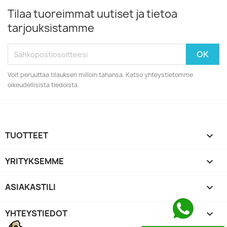
Tilaa tuoreimmat uutiset ja tietoa
tarjouksistamme
Voit peruuttaa tilauksen milloin tahansa. Katso yhteystietomme
oikeudellisista tiedoista.
TUOTTEET

YRITYKSEMME

ASIAKASTILI

YHTEYSTIEDOT
keyboard_arrow_down