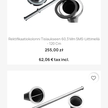
Rektifikaatiokolonni Tislaukseen 60,3 Mm SMS-Liittimellä
- 120 Cm
255,00 zł
62,06 €
tax incl.
favorite_border