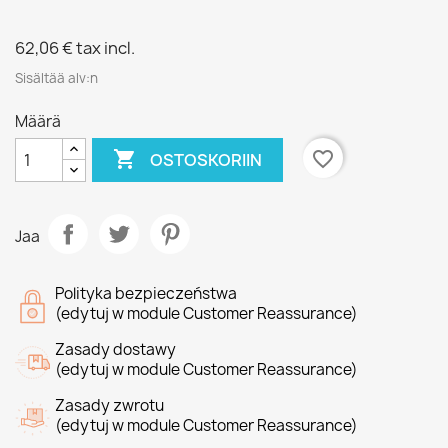
62,06 €
tax incl.
Sisältää alv:n
Määrä

favorite_border
OSTOSKORIIN
Jaa
Polityka bezpieczeństwa
(edytuj w module Customer Reassurance)
Zasady dostawy
(edytuj w module Customer Reassurance)
Zasady zwrotu
(edytuj w module Customer Reassurance)