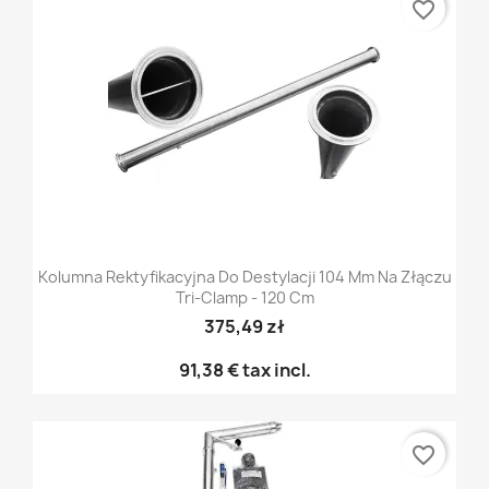
favorite_border
Kolumna Rektyfikacyjna Do Destylacji 104 Mm Na Złączu
Tri-Clamp - 120 Cm
375,49 zł
91,38 €
tax incl.
favorite_border