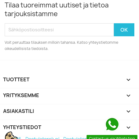
Tilaa tuoreimmat uutiset ja tietoa
tarjouksistamme
Voit peruuttaa tilauksen milloin tahansa. Katso yhteystietomme
oikeudellisista tiedoista.
TUOTTEET

YRITYKSEMME

ASIAKASTILI

YHTEYSTIEDOT
keyboard_arrow_down
Contact us via WhatsApp