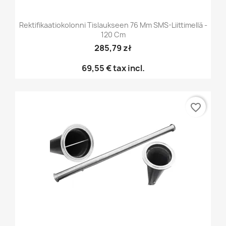
Rektifikaatiokolonni Tislaukseen 76 Mm SMS-Liittimellä -
120 Cm
285,79 zł
69,55 €
tax incl.
favorite_border