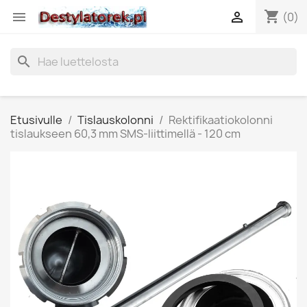
shopping_cart


(0)
search
Etusivulle
Tislauskolonni
Rektifikaatiokolonni
tislaukseen 60,3 mm SMS-liittimellä - 120 cm