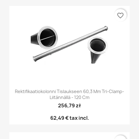
favorite_border
Rektifikaatiokolonni Tislaukseen 60,3 Mm Tri-Clamp-
Liitännällä - 120 Cm
256,79 zł
62,49 €
tax incl.