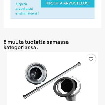
KIRJOITA ARVOSTELUSI
Kirjoita
arvostelusi
ensimmäisenä !
8 muuta tuotetta samassa
kategoriassa:
favorite_border