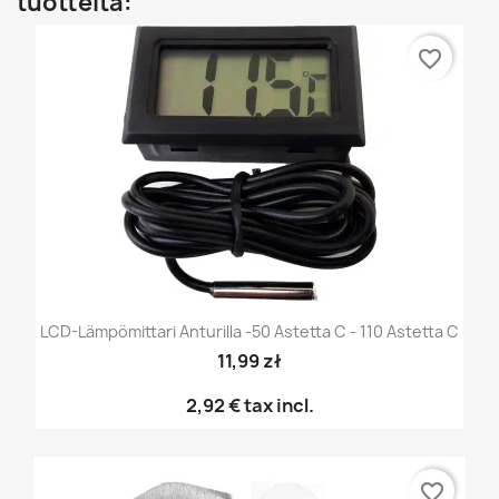
tuotteita:
favorite_border
LCD-Lämpömittari Anturilla -50 Astetta C - 110 Astetta C
11,99 zł
2,92 €
tax incl.
favorite_border