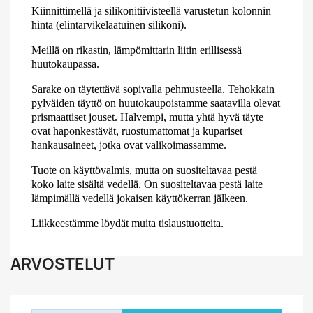
Kiinnittimellä ja silikonitiivisteellä varustetun kolonnin
hinta (elintarvikelaatuinen silikoni).
Meillä on rikastin, lämpömittarin liitin erillisessä
huutokaupassa.
Sarake on täytettävä sopivalla pehmusteella. Tehokkain
pylväiden täyttö on huutokaupoistamme saatavilla olevat
prismaattiset jouset. Halvempi, mutta yhtä hyvä täyte
ovat haponkestävät, ruostumattomat ja kupariset
hankausaineet, jotka ovat valikoimassamme.
Tuote on käyttövalmis, mutta on suositeltavaa pestä
koko laite sisältä vedellä. On suositeltavaa pestä laite
lämpimällä vedellä jokaisen käyttökerran jälkeen.
Liikkeestämme löydät muita tislaustuotteita.
ARVOSTELUT