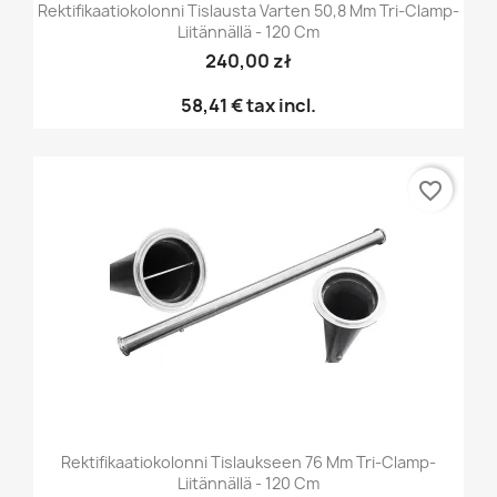
Rektifikaatiokolonni Tislausta Varten 50,8 Mm Tri-Clamp-
Liitännällä - 120 Cm
240,00 zł
58,41 €
tax incl.
favorite_border
Rektifikaatiokolonni Tislaukseen 76 Mm Tri-Clamp-
Liitännällä - 120 Cm