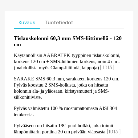
Kuvaus
Tuotetiedot
Tislauskolonni 60,3 mm SMS-liittimellä - 120
cm
Käytännöllisin AABRATEK-tyyppinen tislauskolonni,
korkeus 120 cm + SMS-liittimien korkeus, noin 4 cm -
[ 1013]
(mahdollista myös Clamp-liittimiä, laippoja)
SARAKE SMS 60,3 mm, sarakkeen korkeus 120 cm.
Pylväs koostuu 2 SMS-holkista, jotka on hitsattu
kolonnin ala- ja yläosaan, kiristysmutteri ja SMS-
silikonitiiviste.
Pylväs valmistettu 100 % ruostumattomasta AISI 304 -
teräksestä.
Pylvääseen on hitsattu 1/8" puoliholkki, joka toimii
[1013 ]
lämpömittarin porttina 20 cm pylvään yläosasta.