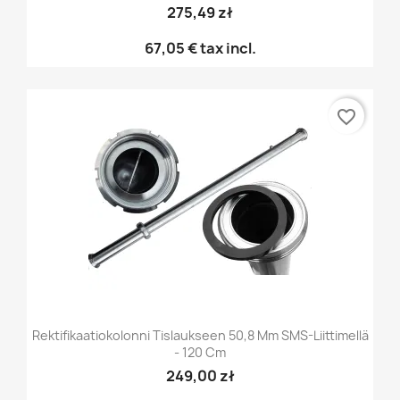
275,49 zł
67,05 €
tax incl.
favorite_border
Rektifikaatiokolonni Tislaukseen 50,8 Mm SMS-Liittimellä
- 120 Cm
249,00 zł