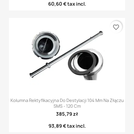
60,60 €
tax incl.
favorite_border
Kolumna Rektyfikacyjna Do Destylacji 104 Mm Na Złączu
SMS - 120 Cm
385,79 zł
93,89 €
tax incl.