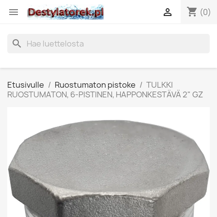
shopping_cart


(0)
search
Etusivulle
Ruostumaton pistoke
TULKKI
RUOSTUMATON, 6-PISTINEN, HAPPONKESTÄVÄ 2" GZ