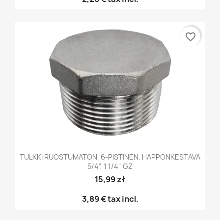
favorite_border
TULKKI RUOSTUMATON, 6-PISTINEN, HAPPONKESTÄVÄ
5/4", 1 1/4" GZ
15,99 zł
3,89 €
tax incl.