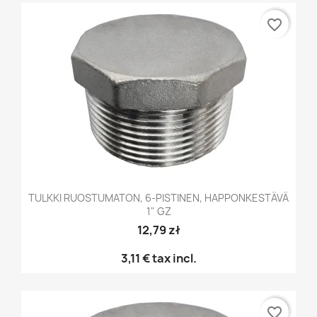
favorite_border
TULKKI RUOSTUMATON, 6-PISTINEN, HAPPONKESTÄVÄ
1" GZ
12,79 zł
3,11 €
tax incl.
favorite_border