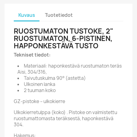
Kuvaus
Tuotetiedot
RUOSTUMATON TUSTOKE, 2"
RUOSTUMATON, 6-PISTINEN,
HAPPONKESTÄVÄ TUSTO
Tekniset tiedot:
Materiaali: haponkestävä ruostumaton teräs
Aisi, 304/316,
Taivutuskulma 90° (astetta)
Ulkoinen lanka
2 tuuman koko
GZ-pistoke – ulkokierre
Ulkokierretulppa (koko) . Pistoke on valmistettu
ruostumattomasta teräksestä, haponkestävä
304.
Hakemus: