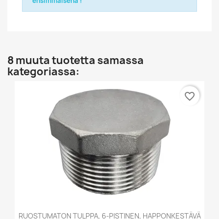
ensimmäisenä !
8 muuta tuotetta samassa
kategoriassa:
favorite_border
RUOSTUMATON TULPPA, 6-PISTINEN, HAPPONKESTÄVÄ