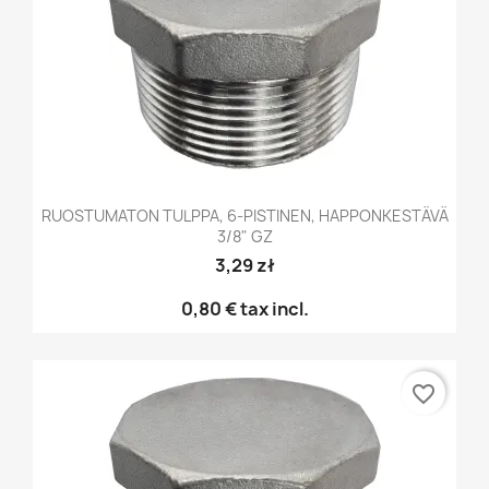
RUOSTUMATON TULPPA, 6-PISTINEN, HAPPONKESTÄVÄ
3/8" GZ
3,29 zł
0,80 €
tax incl.
favorite_border