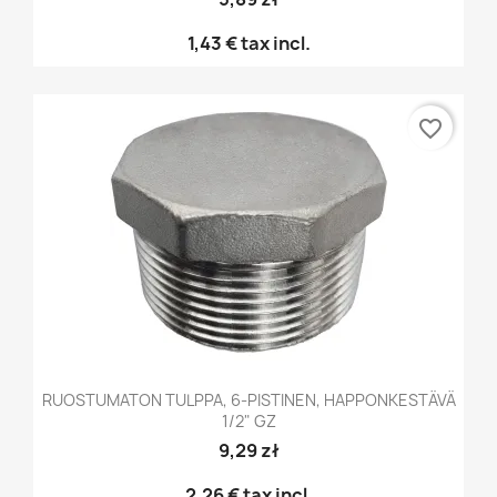
1,43 €
tax incl.
favorite_border
RUOSTUMATON TULPPA, 6-PISTINEN, HAPPONKESTÄVÄ
1/2" GZ
9,29 zł
2,26 €
tax incl.