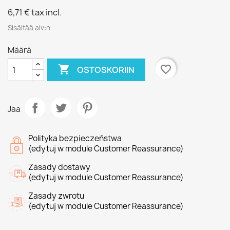
6,71 €
tax incl.
Sisältää alv:n
Määrä

favorite_border
OSTOSKORIIN
Jaa
Polityka bezpieczeństwa
(edytuj w module Customer Reassurance)
Zasady dostawy
(edytuj w module Customer Reassurance)
Zasady zwrotu
(edytuj w module Customer Reassurance)