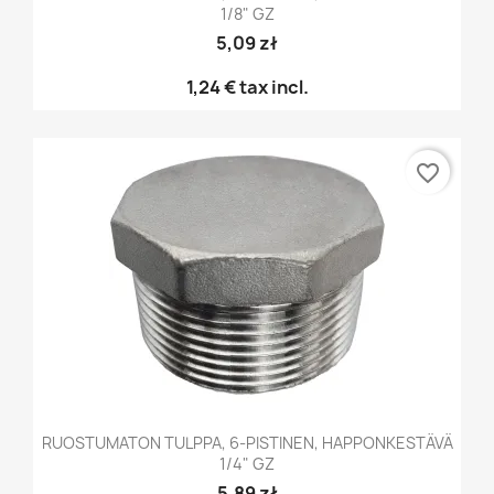
1/8" GZ
5,09 zł
1,24 €
tax incl.
favorite_border
RUOSTUMATON TULPPA, 6-PISTINEN, HAPPONKESTÄVÄ
1/4" GZ
5,89 zł