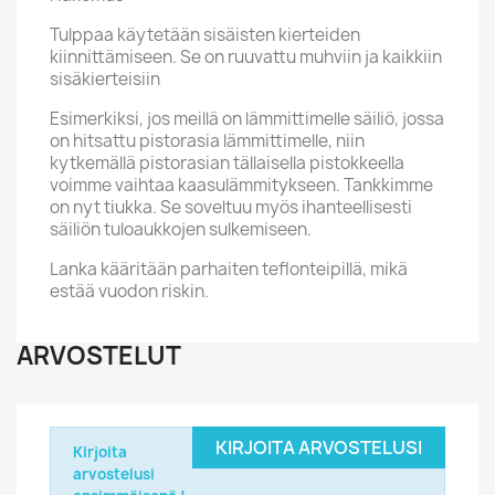
Tulppaa käytetään sisäisten kierteiden
kiinnittämiseen. Se on ruuvattu muhviin ja kaikkiin
sisäkierteisiin
Esimerkiksi, jos meillä on lämmittimelle säiliö, jossa
on hitsattu pistorasia lämmittimelle, niin
kytkemällä pistorasian tällaisella pistokkeella
voimme vaihtaa kaasulämmitykseen. Tankkimme
on nyt tiukka. Se soveltuu myös ihanteellisesti
säiliön tuloaukkojen sulkemiseen.
Lanka kääritään parhaiten teflonteipillä, mikä
estää vuodon riskin.
ARVOSTELUT
KIRJOITA ARVOSTELUSI
Kirjoita
arvostelusi