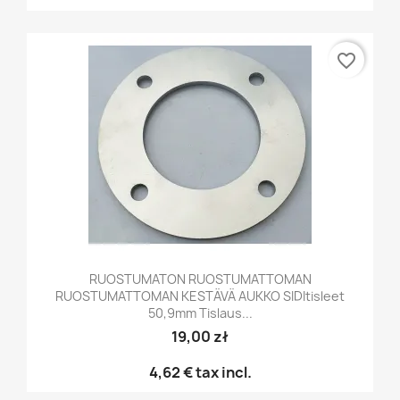
favorite_border
RUOSTUMATON RUOSTUMATTOMAN
RUOSTUMATTOMAN KESTÄVÄ AUKKO SIDItisleet
50,9mm Tislaus...
19,00 zł
4,62 €
tax incl.