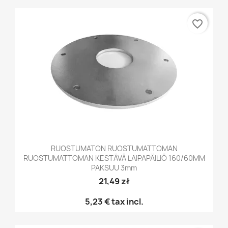
favorite_border
RUOSTUMATON RUOSTUMATTOMAN
RUOSTUMATTOMAN KESTÄVÄ LAIPAPÄILIÖ 160/60MM
PAKSUU 3mm
21,49 zł
5,23 €
tax incl.