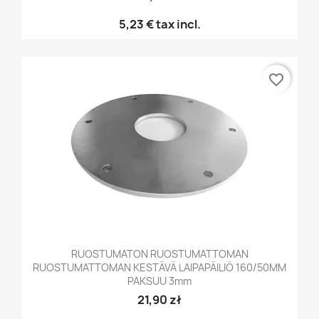
5,23 €
tax incl.
favorite_border
RUOSTUMATON RUOSTUMATTOMAN
RUOSTUMATTOMAN KESTÄVÄ LAIPAPÄILIÖ 160/50MM
PAKSUU 3mm
21,90 zł