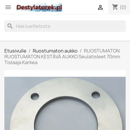
shopping_cart


(0)
search
Etusivulle
Ruostumaton aukko
RUOSTUMATON
RUOSTUMATON KESTÄVÄ AUKKO Seulatisleet 70mm
Tislaaja Karkea