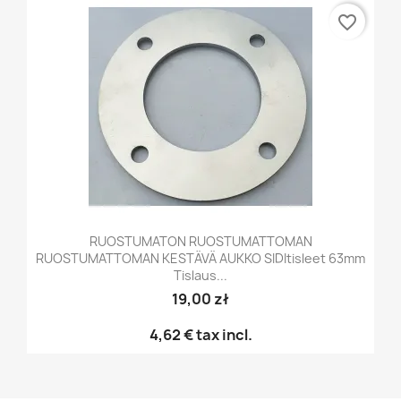
favorite_border
RUOSTUMATON RUOSTUMATTOMAN
RUOSTUMATTOMAN KESTÄVÄ AUKKO SIDItisleet 63mm
Tislaus...
19,00 zł
4,62 €
tax incl.