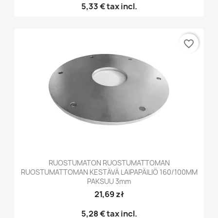
5,33 €
tax incl.
favorite_border
RUOSTUMATON RUOSTUMATTOMAN
RUOSTUMATTOMAN KESTÄVÄ LAIPAPÄILIÖ 160/100MM
PAKSUU 3mm
21,69 zł
5,28 €
tax incl.