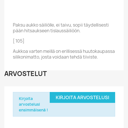
Paksu aukko säiliölle, ei taivu, sopii täydellisesti
pään hitsaukseen tislaussäiliöön.
[ 105]
Aukkoa varten meillä on erillisessä huutokaupassa
silikonimatto, josta voidaan tehdä tiiviste.
ARVOSTELUT
KIRJOITA ARVOSTELUSI
Kirjoita
arvostelusi
ensimmäisenä !