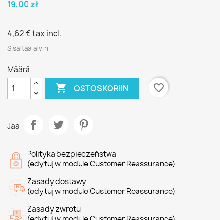
19,00 zł
4,62 €
tax incl.
Sisältää alv:n
Määrä

favorite_border
OSTOSKORIIN
Jaa
Polityka bezpieczeństwa
(edytuj w module Customer Reassurance)
Zasady dostawy
(edytuj w module Customer Reassurance)
Zasady zwrotu
(edytuj w module Customer Reassurance)