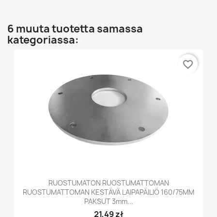
6 muuta tuotetta samassa
kategoriassa:
favorite_border
RUOSTUMATON RUOSTUMATTOMAN
RUOSTUMATTOMAN KESTÄVÄ LAIPAPÄILIÖ 160/75MM
PAKSUT 3mm...
21,49 zł