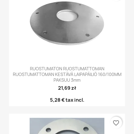
RUOSTUMATON RUOSTUMATTOMAN
RUOSTUMATTOMAN KESTÄVÄ LAIPAPÄILIÖ 160/100MM
PAKSUU 3mm
21,69 zł
5,28 €
tax incl.
favorite_border