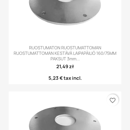
RUOSTUMATON RUOSTUMATTOMAN
RUOSTUMATTOMAN KESTÄVÄ LAIPAPÄILIÖ 160/75MM
PAKSUT 3mm...
21,49 zł
5,23 €
tax incl.
favorite_border