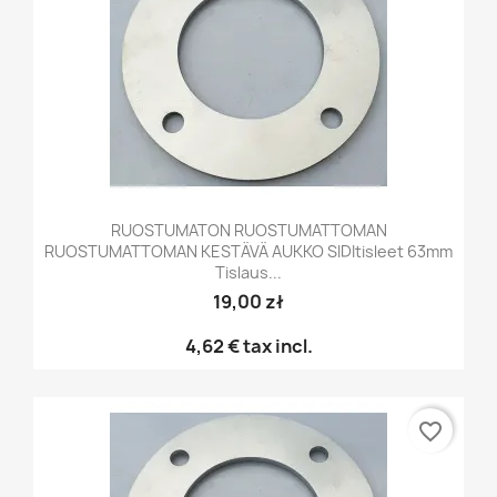
RUOSTUMATON RUOSTUMATTOMAN
RUOSTUMATTOMAN KESTÄVÄ AUKKO SIDItisleet 63mm
Tislaus...
19,00 zł
4,62 €
tax incl.
favorite_border