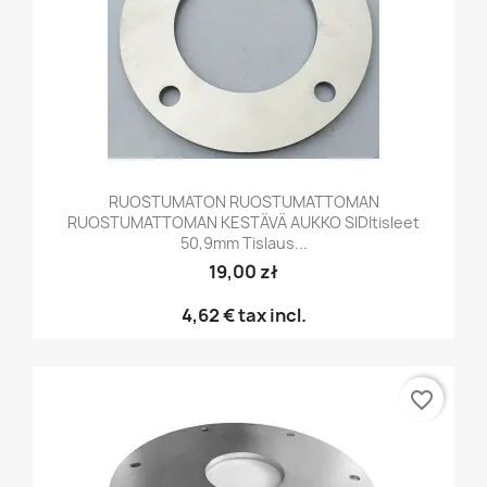
RUOSTUMATON RUOSTUMATTOMAN
RUOSTUMATTOMAN KESTÄVÄ AUKKO SIDItisleet
50,9mm Tislaus...
19,00 zł
4,62 €
tax incl.
favorite_border