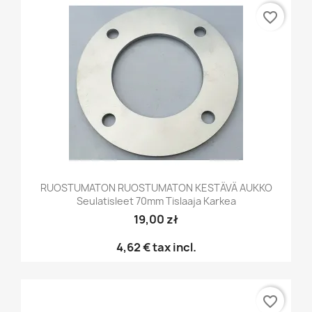
favorite_border
RUOSTUMATON RUOSTUMATON KESTÄVÄ AUKKO
Seulatisleet 70mm Tislaaja Karkea
19,00 zł
4,62 €
tax incl.
favorite_border