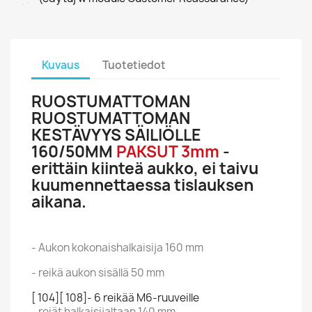
Kuvaus
Tuotetiedot
RUOSTUMATTOMAN
RUOSTUMATTOMAN
KESTÄVYYS SÄILIÖLLE
160/50MM
PAKSUT 3mm
-
erittäin kiinteä aukko, ei taivu
kuumennettaessa tislauksen
aikana.
- Aukon kokonaishalkaisija 160 mm
- reikä aukon sisällä 50 mm
[ 104][ 108]- 6 reikää M6-ruuveille
- reiät halkaisijaltaan 140 mm.