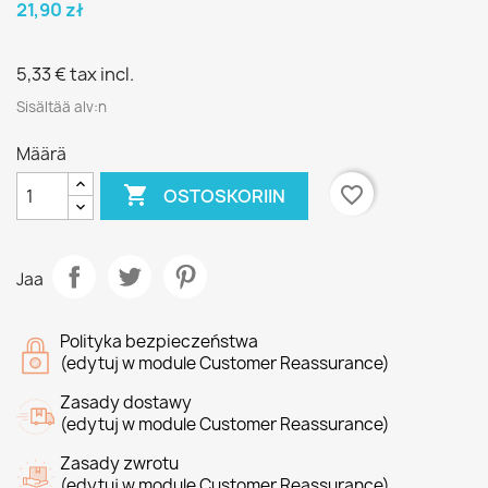
21,90 zł
5,33 €
tax incl.
Sisältää alv:n
Määrä

favorite_border
OSTOSKORIIN
Jaa
Polityka bezpieczeństwa
(edytuj w module Customer Reassurance)
Zasady dostawy
(edytuj w module Customer Reassurance)
Zasady zwrotu
(edytuj w module Customer Reassurance)