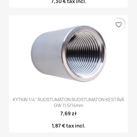
7,30 €
tax incl.
favorite_border
KYTKIN 1/4" RUOSTUMATON RUOSTUMATON KESTÄVÄ
GW 11,5/14mm
7,69 zł
1,87 €
tax incl.