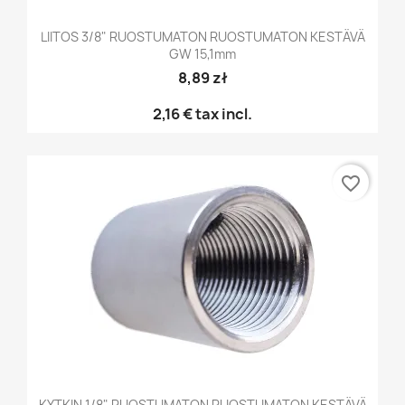
LIITOS 3/8" RUOSTUMATON RUOSTUMATON KESTÄVÄ
GW 15,1mm
8,89 zł
2,16 €
tax incl.
favorite_border
KYTKIN 1/8" RUOSTUMATON RUOSTUMATON KESTÄVÄ