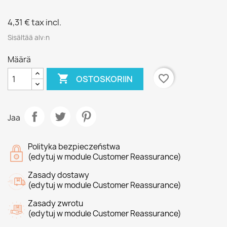
4,31 €
tax incl.
Sisältää alv:n
Määrä

favorite_border
OSTOSKORIIN
Jaa
Polityka bezpieczeństwa
(edytuj w module Customer Reassurance)
Zasady dostawy
(edytuj w module Customer Reassurance)
Zasady zwrotu
(edytuj w module Customer Reassurance)