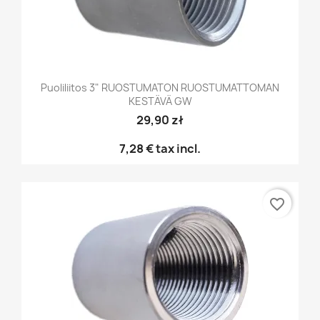
Puoliliitos 3" RUOSTUMATON RUOSTUMATTOMAN
KESTÄVÄ GW
29,90 zł
7,28 €
tax incl.
favorite_border