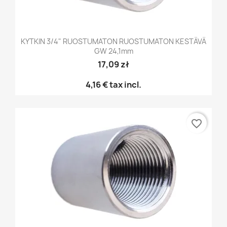
KYTKIN 3/4" RUOSTUMATON RUOSTUMATON KESTÄVÄ
GW 24,1mm
17,09 zł
4,16 €
tax incl.
favorite_border