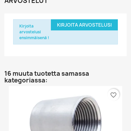
ARVOSTELUT
KIRJOITA ARVOSTELUSI
Kirjoita
arvostelusi
ensimmäisenä !
16 muuta tuotetta samassa
kategoriassa:
favorite_border