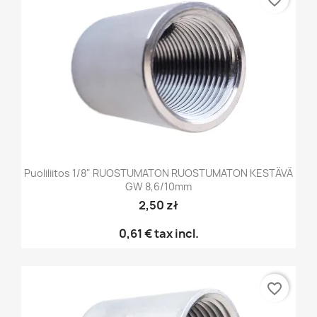
favorite_border
Puoliliitos 1/8" RUOSTUMATON RUOSTUMATON KESTÄVÄ
GW 8,6/10mm
2,50 zł
0,61 €
tax incl.
favorite_border