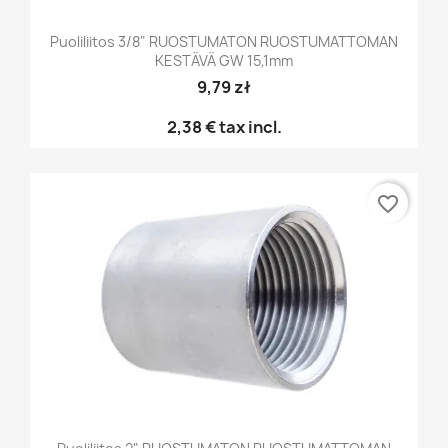
Puoliliitos 3/8" RUOSTUMATON RUOSTUMATTOMAN
KESTÄVÄ GW 15,1mm
9,79 zł
2,38 €
tax incl.
favorite_border