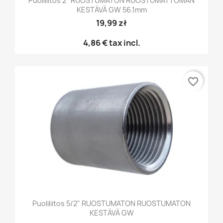
Puoliliitos 2" RUOSTUMATON RUOSTUMATTOMAN
KESTÄVÄ GW 56.1mm
19,99 zł
4,86 €
tax incl.
favorite_border
Puoliliitos 5/2" RUOSTUMATON RUOSTUMATON
KESTÄVÄ GW