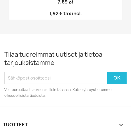
7,89 zł
1,92 €
tax incl.
Tilaa tuoreimmat uutiset ja tietoa
tarjouksistamme
Voit peruuttaa tilauksen milloin tahansa. Katso yhteystietomme
oikeudellisista tiedoista.
TUOTTEET
