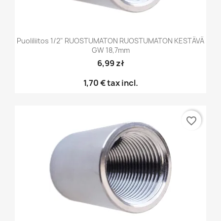
Puoliliitos 1/2" RUOSTUMATON RUOSTUMATON KESTÄVÄ
GW 18,7mm
6,99 zł
1,70 €
tax incl.
favorite_border