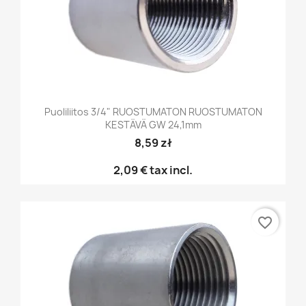
Puoliliitos 3/4" RUOSTUMATON RUOSTUMATON
KESTÄVÄ GW 24,1mm
8,59 zł
2,09 €
tax incl.
favorite_border