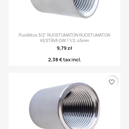
Puoliliitos 3/2" RUOSTUMATON RUOSTUMATON
KESTÄVÄ GW 1 1/2, 45mm
9,79 zł
2,38 €
tax incl.
favorite_border