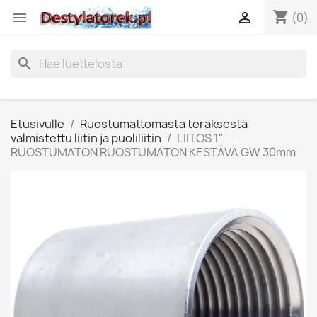
shopping_cart


(0)
search
Etusivulle
Ruostumattomasta teräksestä
valmistettu liitin ja puoliliitin
LIITOS 1"
RUOSTUMATON RUOSTUMATON KESTÄVÄ GW 30mm