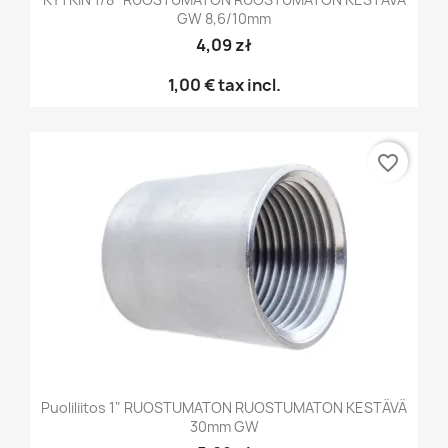
GW 8,6/10mm
4,09 zł
1,00 €
tax incl.
favorite_border
Puoliliitos 1" RUOSTUMATON RUOSTUMATON KESTÄVÄ
30mm GW