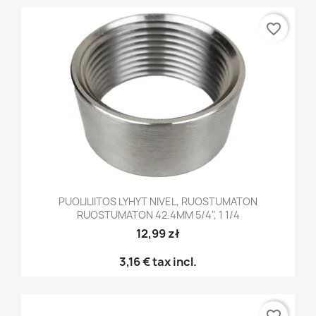
favorite_border
PUOLILIITOS LYHYT NIVEL, RUOSTUMATON
RUOSTUMATON 42.4MM 5/4", 1 1/4
12,99 zł
3,16 €
tax incl.