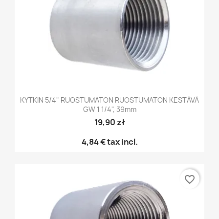
KYTKIN 5/4" RUOSTUMATON RUOSTUMATON KESTÄVÄ
GW 1 1/4", 39mm
19,90 zł
4,84 €
tax incl.
favorite_border