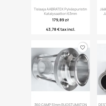
Pikakatselu

Tislaaja AABRATEK Pylväspuristin
Jää
Katalysaattori 63mm
J
179,89 zł
43,78 €
tax incl.
favorite_border
Pikakatselu

360 CAMP 51mm RUOSTUMATON
DES