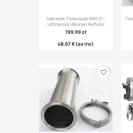
Pikakatselu

Aabratek-Tislauspää SMS 51 -
Tis
Liittimessä Ulkoinen Refluksi
199,99 zł
48,67 €
tax incl.
favorite_border