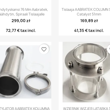
Pikakatselu
Pikakatselu


hdytyskansi 76 Mm Aabratek,
Tislaaja AABRATEK COLUMN
äähdytin, Spiraali Tislaajalle
Catalyst 51mm
299,00 zł
169,89 zł
72,77 €
tax incl.
41,35 €
tax incl.
favorite_border
fa
Pikakatselu
Pikakatselu


TYLATOR AABRATEK KOLUMNA
WZIERNIK WIZJER LATARKA 