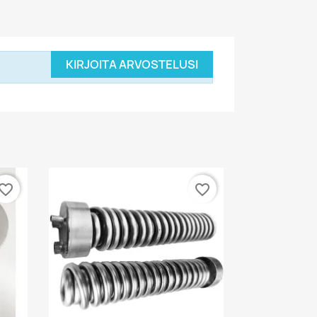
KIRJOITA ARVOSTELUSI
vorite_border
favorite_border