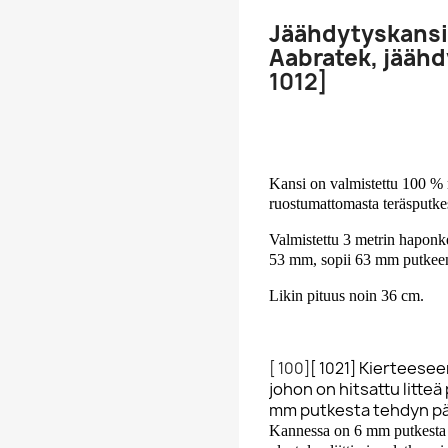
Jäähdytyskansi
Aabratek, jäähdyt
1012]
Kansi on valmistettu 100 % 
ruostumattomasta teräsputke
Valmistettu 3 metrin haponke
53 mm, sopii 63 mm putkeen
Likin pituus noin 36 cm.
Kierteeseen
[ 100]
[ 1021]
johon on hitsattu litteä
mm putkesta tehdyn pää
Kannessa on 6 mm putkesta 