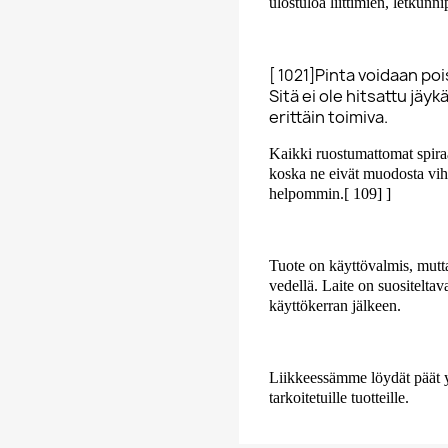
ulostuloa liittimien, letkunn
Pinta voidaan poi
[ 1021]
Sitä ei ole hitsattu jäy
erittäin toimiva.
Kaikki ruostumattomat spiraa
koska ne eivät muodosta vih
helpommin.[ 109] ]
Tuote on käyttövalmis, mutta 
vedellä. Laite on suositelta
käyttökerran jälkeen.
Liikkeessämme löydät päät yll
tarkoitetuille tuotteille.