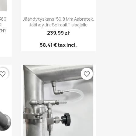
Pikakatselu

360
Jäähdytyskansi 50,8 Mm Aabratek,
R
Jäähdytin, Spiraali Tislaajalle
WNY
239,99 zł
58,41 €
tax incl.
vorite_border
favorite_border