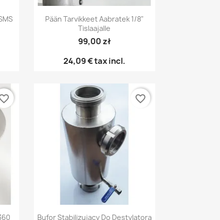
Pikakatselu

 SMS
Pään Tarvikkeet Aabratek 1/8"
Tislaajalle
99,00 zł
24,09 €
tax incl.
vorite_border
favorite_border
Pikakatselu

360
Bufor Stabilizujący Do Destylatora