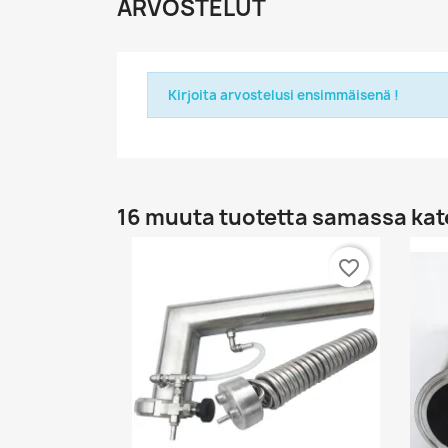
ARVOSTELUT
Kirjoita arvostelusi ensimmäisenä !
16 muuta tuotetta samassa kat
favorite_border