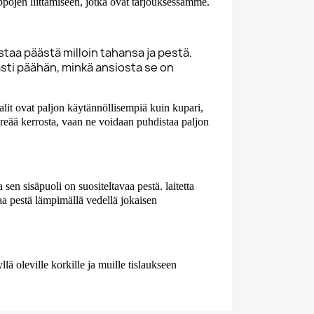
ippojen liittämiseen, jotka ovat tarjouksessamme.
staa päästä milloin tahansa ja pestä.
kästi päähän, minkä ansiosta se on
lit ovat paljon käytännöllisempiä kuin kupari,
reää kerrosta, vaan ne voidaan puhdistaa paljon
sen sisäpuoli on suositeltavaa pestä. laitetta
vaa pestä lämpimällä vedellä jokaisen
ä oleville korkille ja muille tislaukseen