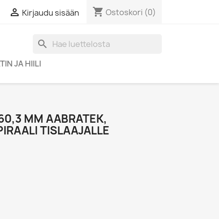
shopping_cart

Ostoskori
(0)
Kirjaudu sisään
search
IN JA HIILI
60,3 MM AABRATEK,
PIRAALI TISLAAJALLE