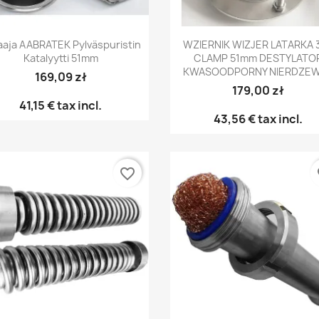
Pikakatselu
Pikakatselu


laaja AABRATEK Pylväspuristin
WZIERNIK WIZJER LATARKA 
Katalyytti 51mm
CLAMP 51mm DESTYLATO
KWASOODPORNY NIERDZE
169,09 zł
179,00 zł
41,15 €
tax incl.
43,56 €
tax incl.
favorite_border
fa