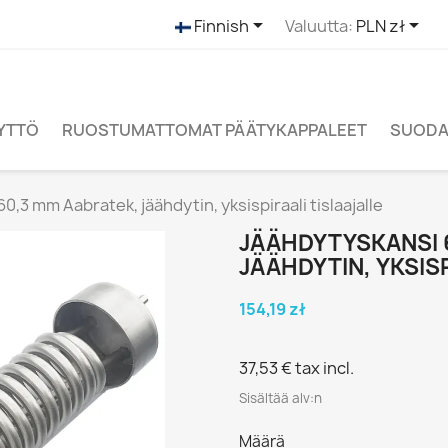


Finnish
Valuutta:
PLN zł
ÄYTTÖ
RUOSTUMATTOMAT PÄÄTYKAPPALEET
SUODAT
,3 mm Aabratek, jäähdytin, yksispiraali tislaajalle
JÄÄHDYTYSKANSI 
JÄÄHDYTIN, YKSIS
154,19 zł
37,53 €
tax incl.
Sisältää alv:n
Määrä