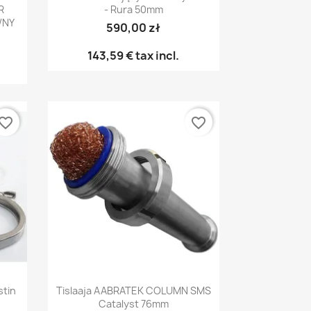
R
- Rura 50mm
WNY
590,00 zł
143,59 €
tax incl.
vorite_border
favorite_border
Pikakatselu

stin
Tislaaja AABRATEK COLUMN SMS
Catalyst 76mm