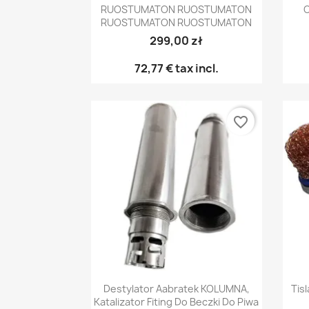
RUOSTUMATON RUOSTUMATON
C
RUOSTUMATON RUOSTUMATON
299,00 zł
72,77 €
tax incl.
favorite_border
Pikakatselu

Destylator Aabratek KOLUMNA,
Tis
Katalizator Fiting Do Beczki Do Piwa