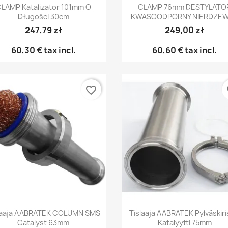
LAMP Katalizator 101mm O
CLAMP 76mm DESTYLATO
Długości 30cm
KWASOODPORNY NIERDZE
247,79 zł
249,00 zł
60,30 €
tax incl.
60,60 €
tax incl.
favorite_border
fa
Pikakatselu
Pikakatselu


laaja AABRATEK COLUMN SMS
Tislaaja AABRATEK Pylväskiri
Catalyst 63mm
Katalyytti 75mm