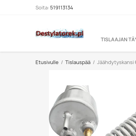
Soita:
519113134
TISLAAJAN T
Etusivulle
Tislauspää
Jäähdytyskansi 60