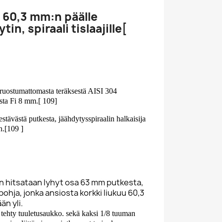
 60,3 mm:n päälle
in, spiraali tislaajille
[
ruostumattomasta teräksestä AISI 304
sta Fi 8 mm.[ 109]
stävästä putkesta, jäähdytysspiraalin halkaisija
.[109 ]
 hitsataan lyhyt osa 63 mm putkesta,
 pohja, jonka ansiosta korkki liukuu 60,3
n yli.
tehty tuuletusaukko. sekä kaksi 1/8 tuuman