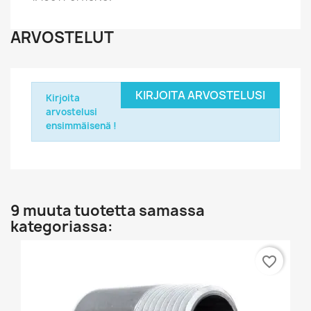
ARVOSTELUT
KIRJOITA ARVOSTELUSI
Kirjoita
arvostelusi
ensimmäisenä !
9 muuta tuotetta samassa
kategoriassa:
favorite_border