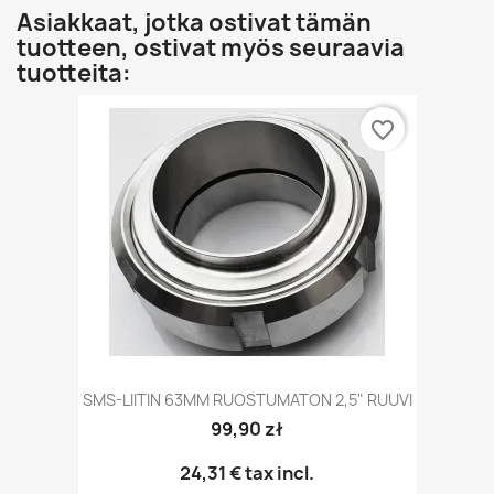
Asiakkaat, jotka ostivat tämän
tuotteen, ostivat myös seuraavia
tuotteita:
favorite_border
SMS-LIITIN 63MM RUOSTUMATON 2,5" RUUVI
99,90 zł
24,31 €
tax incl.