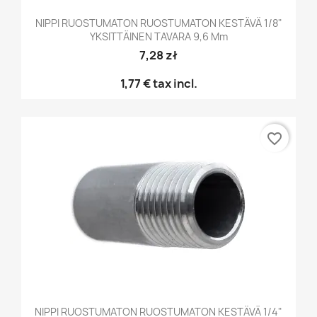
NIPPI RUOSTUMATON RUOSTUMATON KESTÄVÄ 1/8"
YKSITTÄINEN TAVARA 9,6 Mm
7,28 zł
1,77 €
tax incl.
favorite_border
NIPPI RUOSTUMATON RUOSTUMATON KESTÄVÄ 1/4"