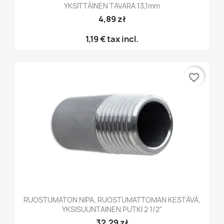
YKSITTÄINEN TAVARA 13,1mm
4,89 zł
1,19 €
tax incl.
favorite_border
RUOSTUMATON NIPA, RUOSTUMATTOMAN KESTÄVÄ,
YKSISUUNTAINEN PUTKI 2 1/2"
32,29 zł