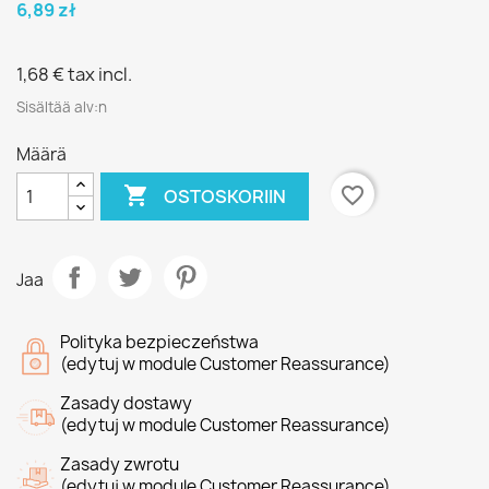
6,89 zł
1,68 €
tax incl.
Sisältää alv:n
Määrä

favorite_border
OSTOSKORIIN
Jaa
Polityka bezpieczeństwa
(edytuj w module Customer Reassurance)
Zasady dostawy
(edytuj w module Customer Reassurance)
Zasady zwrotu
(edytuj w module Customer Reassurance)