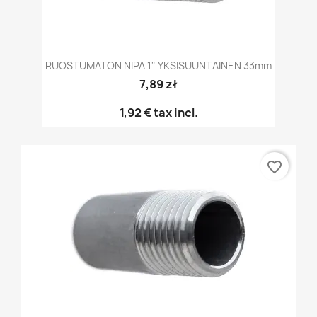
RUOSTUMATON NIPA 1" YKSISUUNTAINEN 33mm
7,89 zł
1,92 €
tax incl.
favorite_border