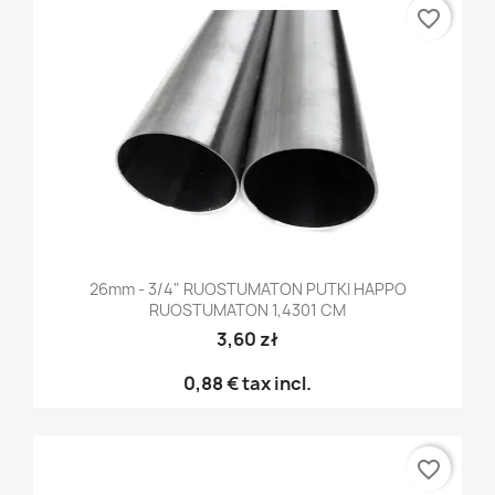
favorite_border
26mm - 3/4" RUOSTUMATON PUTKI HAPPO
RUOSTUMATON 1,4301 CM
3,60 zł
0,88 €
tax incl.
favorite_border