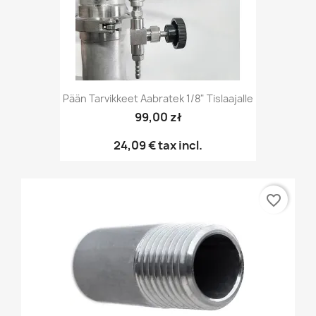
Pään Tarvikkeet Aabratek 1/8" Tislaajalle
99,00 zł
24,09 €
tax incl.
favorite_border