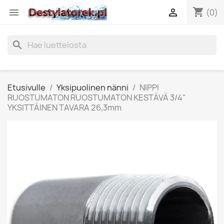
shopping_cart


(0)
search
Etusivulle
Yksipuolinen nänni
NIPPI
RUOSTUMATON RUOSTUMATON KESTÄVÄ 3/4"
YKSITTÄINEN TAVARA 26,3mm