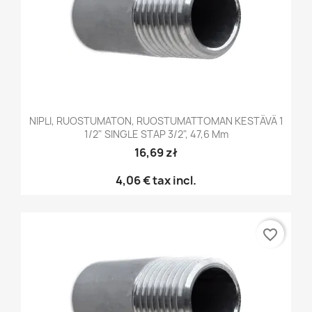
NIPLI, RUOSTUMATON, RUOSTUMATTOMAN KESTÄVÄ 1
1/2" SINGLE STAP 3/2", 47,6 Mm
16,69 zł
4,06 €
tax incl.
favorite_border