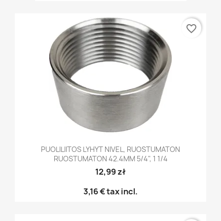
favorite_border
PUOLILIITOS LYHYT NIVEL, RUOSTUMATON
RUOSTUMATON 42.4MM 5/4", 1 1/4
12,99 zł
3,16 €
tax incl.