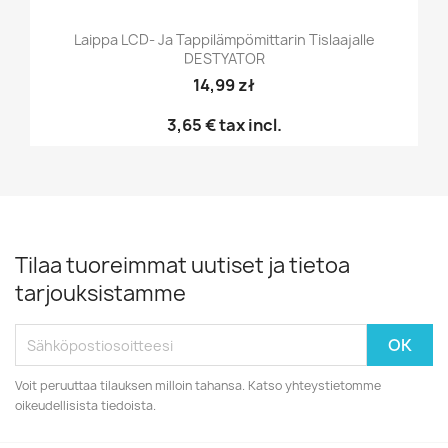
Laippa LCD- Ja Tappilämpömittarin Tislaajalle
DESTYATOR
14,99 zł
3,65 €
tax incl.
Tilaa tuoreimmat uutiset ja tietoa
tarjouksistamme
Voit peruuttaa tilauksen milloin tahansa. Katso yhteystietomme
oikeudellisista tiedoista.