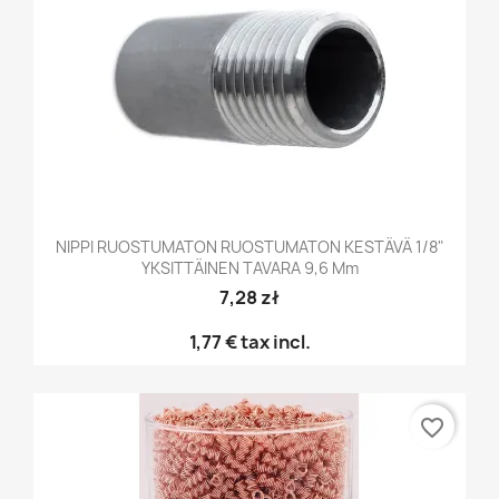
NIPPI RUOSTUMATON RUOSTUMATON KESTÄVÄ 1/8"
YKSITTÄINEN TAVARA 9,6 Mm
7,28 zł
1,77 €
tax incl.
favorite_border