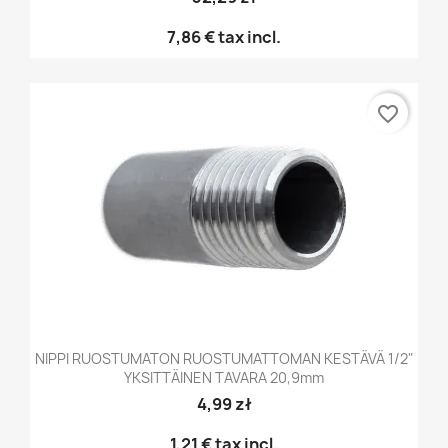
7,86 €
tax incl.
favorite_border
NIPPI RUOSTUMATON RUOSTUMATTOMAN KESTÄVÄ 1/2"
YKSITTÄINEN TAVARA 20,9mm
4,99 zł
1,21 €
tax incl.