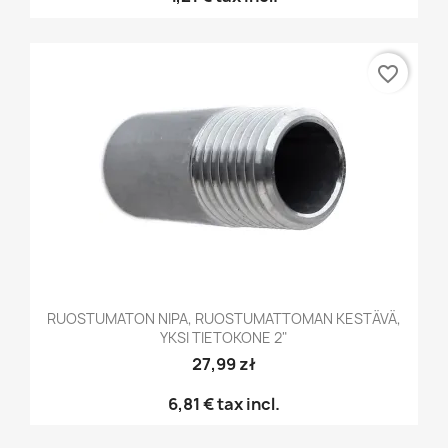
favorite_border
RUOSTUMATON NIPA, RUOSTUMATTOMAN KESTÄVÄ,
YKSI TIETOKONE 2"
27,99 zł
6,81 €
tax incl.