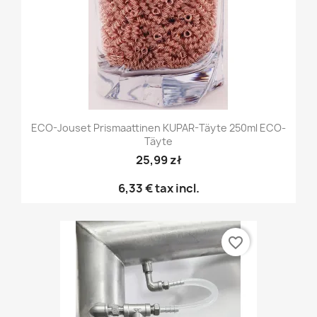
ECO-Jouset Prismaattinen KUPAR-Täyte 250ml ECO-
Täyte
25,99 zł
6,33 €
tax incl.
favorite_border