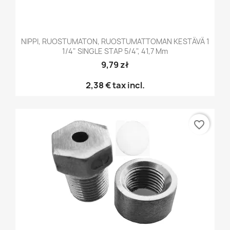
NIPPI, RUOSTUMATON, RUOSTUMATTOMAN KESTÄVÄ 1
1/4" SINGLE STAP 5/4", 41,7 Mm
9,79 zł
2,38 €
tax incl.
favorite_border