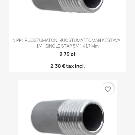
NIPPI, RUOSTUMATON, RUOSTUMATTOMAN KESTÄVÄ 1
1/4" SINGLE STAP 5/4", 41,7 Mm
9,79 zł
2,38 €
tax incl.
favorite_border