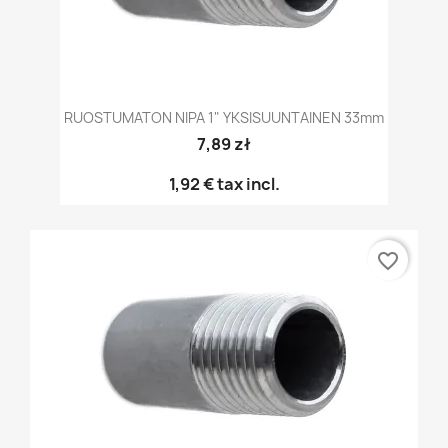
RUOSTUMATON NIPA 1" YKSISUUNTAINEN 33mm
7,89 zł
1,92 €
tax incl.
favorite_border