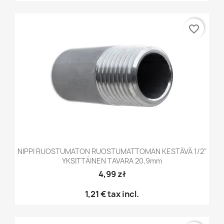
favorite_border
NIPPI RUOSTUMATON RUOSTUMATTOMAN KESTÄVÄ 1/2"
YKSITTÄINEN TAVARA 20,9mm
4,99 zł
1,21 €
tax incl.