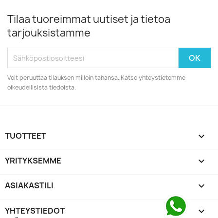
Tilaa tuoreimmat uutiset ja tietoa
tarjouksistamme
Voit peruuttaa tilauksen milloin tahansa. Katso yhteystietomme
oikeudellisista tiedoista.
TUOTTEET

YRITYKSEMME

ASIAKASTILI

YHTEYSTIEDOT
keyboard_arrow_down