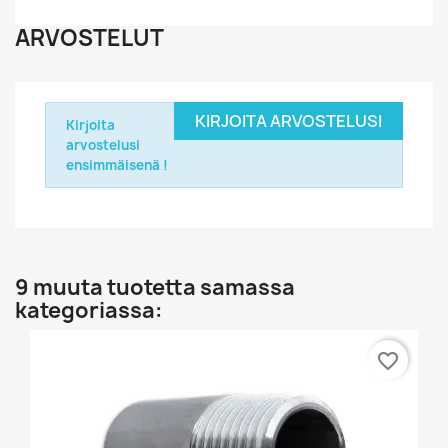
ARVOSTELUT
KIRJOITA ARVOSTELUSI
Kirjoita
arvostelusi
ensimmäisenä !
9 muuta tuotetta samassa
kategoriassa:
favorite_border