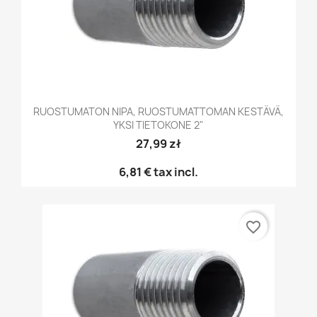
RUOSTUMATON NIPA, RUOSTUMATTOMAN KESTÄVÄ,
YKSI TIETOKONE 2"
27,99 zł
6,81 €
tax incl.
favorite_border