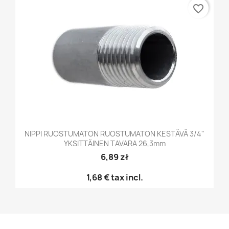
favorite_border
NIPPI RUOSTUMATON RUOSTUMATON KESTÄVÄ 3/4"
YKSITTÄINEN TAVARA 26,3mm
6,89 zł
1,68 €
tax incl.