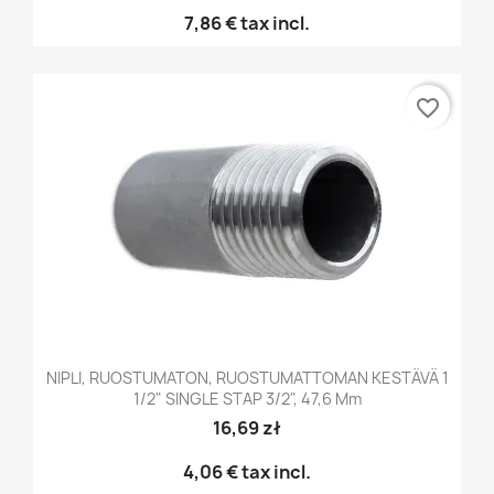
7,86 €
tax incl.
favorite_border
NIPLI, RUOSTUMATON, RUOSTUMATTOMAN KESTÄVÄ 1
1/2" SINGLE STAP 3/2", 47,6 Mm
16,69 zł
4,06 €
tax incl.