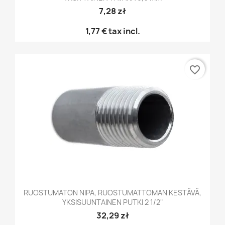
7,28 zł
1,77 €
tax incl.
favorite_border
RUOSTUMATON NIPA, RUOSTUMATTOMAN KESTÄVÄ,
YKSISUUNTAINEN PUTKI 2 1/2"
32,29 zł