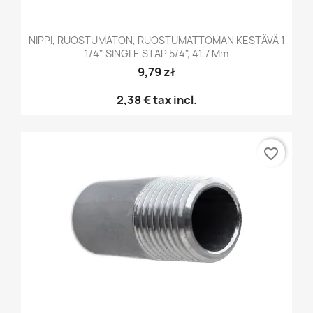
NIPPI, RUOSTUMATON, RUOSTUMATTOMAN KESTÄVÄ 1
1/4" SINGLE STAP 5/4", 41,7 Mm
9,79 zł
2,38 €
tax incl.
favorite_border