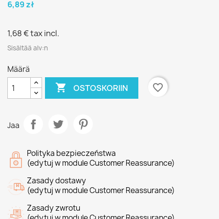
6,89 zł
1,68 €
tax incl.
Sisältää alv:n
Määrä

favorite_border
OSTOSKORIIN
Jaa
Polityka bezpieczeństwa
(edytuj w module Customer Reassurance)
Zasady dostawy
(edytuj w module Customer Reassurance)
Zasady zwrotu
(edytuj w module Customer Reassurance)