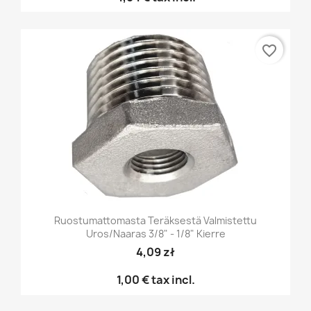
favorite_border
Ruostumattomasta Teräksestä Valmistettu
Uros/naaras 3/8" - 1/8" Kierre
4,09 zł
1,00 €
tax incl.