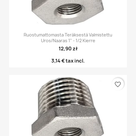
Ruostumattomasta Teräksestä Valmistettu
Uros/naaras 1" - 1/2 Kierre
12,90 zł
3,14 €
tax incl.
favorite_border