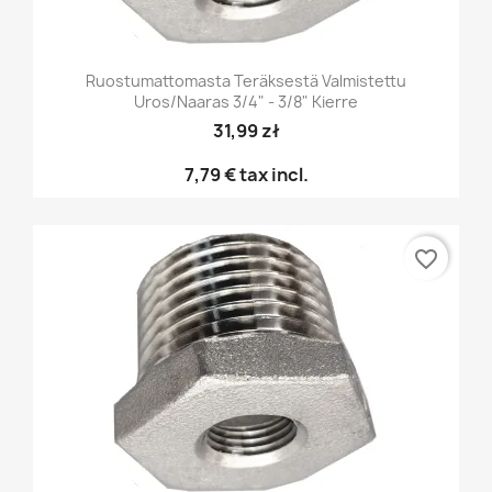
Ruostumattomasta Teräksestä Valmistettu
Uros/naaras 3/4" - 3/8" Kierre
31,99 zł
7,79 €
tax incl.
favorite_border