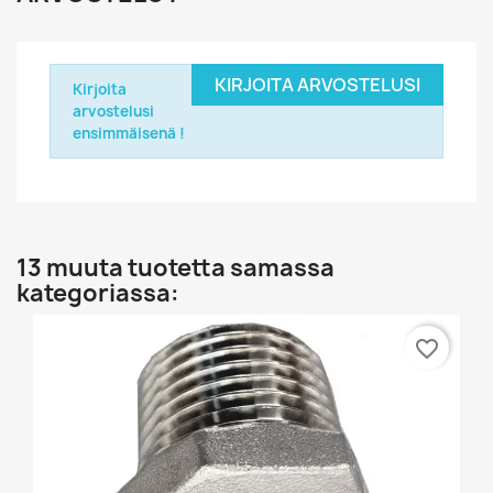
KIRJOITA ARVOSTELUSI
Kirjoita
arvostelusi
ensimmäisenä !
13 muuta tuotetta samassa
kategoriassa:
favorite_border