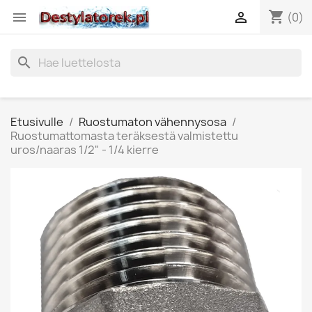
shopping_cart


(0)
search
Etusivulle
Ruostumaton vähennysosa
Ruostumattomasta teräksestä valmistettu
uros/naaras 1/2" - 1/4 kierre