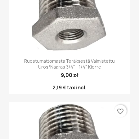
Ruostumattomasta Teräksestä Valmistettu
Uros/naaras 3/4" - 1/4" Kierre
9,00 zł
2,19 €
tax incl.
favorite_border