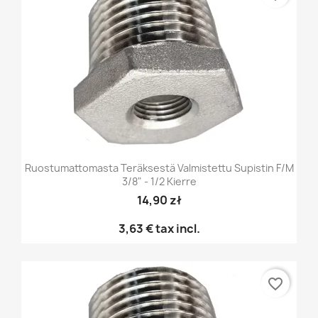
Ruostumattomasta Teräksestä Valmistettu Supistin F/M
3/8" - 1/2 Kierre
14,90 zł
3,63 €
tax incl.
favorite_border