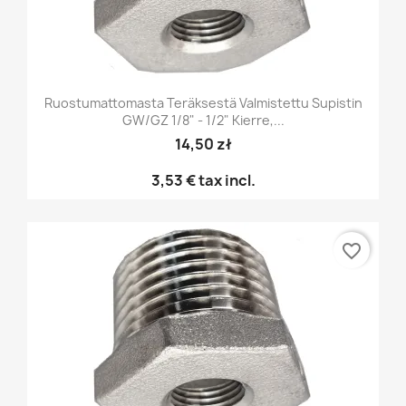
Ruostumattomasta Teräksestä Valmistettu Supistin
GW/GZ 1/8" - 1/2" Kierre,...
14,50 zł
3,53 €
tax incl.
favorite_border