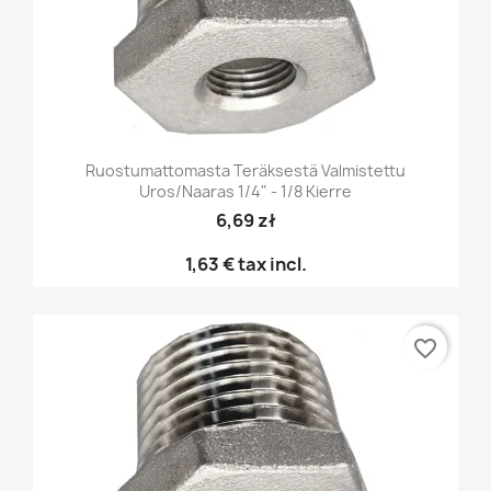
Ruostumattomasta Teräksestä Valmistettu
Uros/naaras 1/4" - 1/8 Kierre
6,69 zł
1,63 €
tax incl.
favorite_border