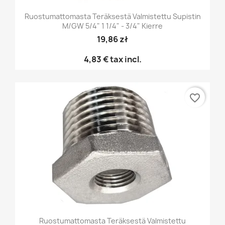
Ruostumattomasta Teräksestä Valmistettu Supistin
M/GW 5/4" 1 1/4" - 3/4" Kierre
19,86 zł
4,83 €
tax incl.
favorite_border
Ruostumattomasta Teräksestä Valmistettu