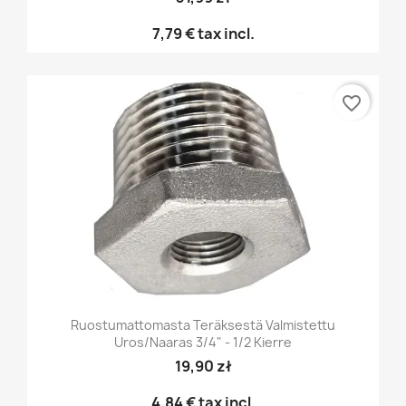
7,79 €
tax incl.
favorite_border
Ruostumattomasta Teräksestä Valmistettu
Uros/naaras 3/4" - 1/2 Kierre
19,90 zł
4,84 €
tax incl.