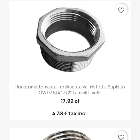
favorite_border
Ruostumattomasta Teräksestä Valmistettu Supistin
GW/M 5/4" 3/2" Lämmittimelle
17,99 zł
4,38 €
tax incl.
favorite_border