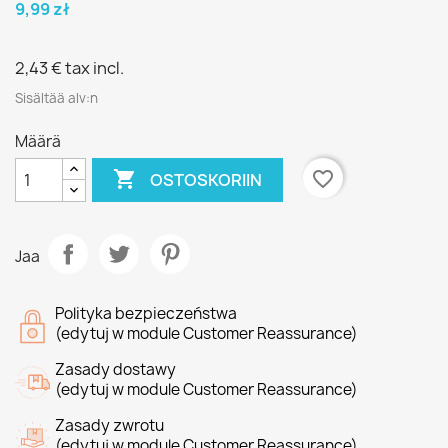
9,99 zł
2,43 €
tax incl.
Sisältää alv:n
Määrä

favorite_border
OSTOSKORIIN
Jaa
Polityka bezpieczeństwa
(edytuj w module Customer Reassurance)
Zasady dostawy
(edytuj w module Customer Reassurance)
Zasady zwrotu
(edytuj w module Customer Reassurance)