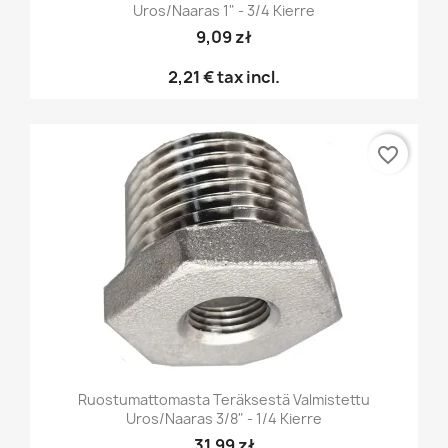
Uros/naaras 1" - 3/4 Kierre
9,09 zł
2,21 €
tax incl.
favorite_border
Ruostumattomasta Teräksestä Valmistettu
Uros/naaras 3/8" - 1/4 Kierre
31,99 zł