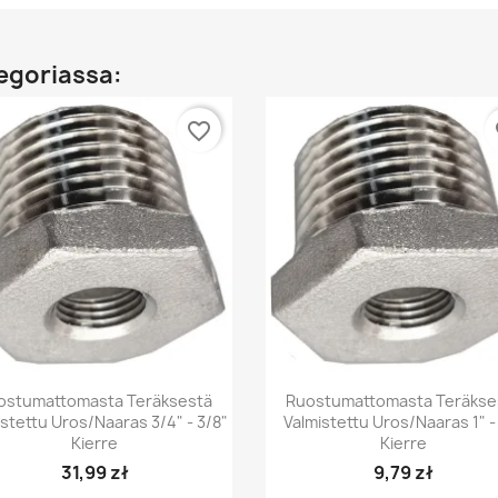
egoriassa:
favorite_border
fa
Pikakatselu
Pikakatselu


ostumattomasta Teräksestä
Ruostumattomasta Teräkse
stettu Uros/naaras 3/4" - 3/8"
Valmistettu Uros/naaras 1" -
Kierre
Kierre
31,99 zł
9,79 zł