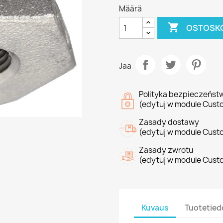
Määrä

OSTOSKO
Jaa
Polityka bezpieczeńst
(edytuj w module Cust
Zasady dostawy
(edytuj w module Cust
Zasady zwrotu
(edytuj w module Cust
Kuvaus
Tuotetied