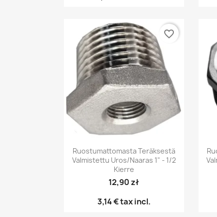
favorite_border
Pikakatselu

Ruostumattomasta Teräksestä
Ru
Valmistettu Uros/naaras 1" - 1/2
Val
Kierre
12,90 zł
3,14 €
tax incl.