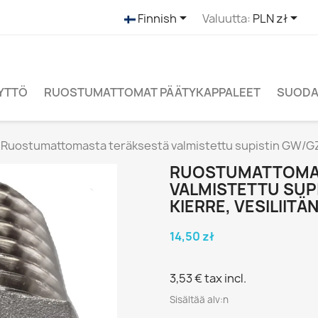


Finnish
Valuutta:
PLN zł
ÄYTTÖ
RUOSTUMATTOMAT PÄÄTYKAPPALEET
SUODAT
Ruostumattomasta teräksestä valmistettu supistin GW/GZ 1/8
RUOSTUMATTOMA
VALMISTETTU SUPIS
KIERRE, VESILIITÄ
14,50 zł
3,53 €
tax incl.
Sisältää alv:n