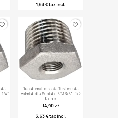
1,63 €
tax incl.
vorite_border
favorite_border
Pikakatselu

stä
Ruostumattomasta Teräksestä
 1/4"
Valmistettu Supistin F/M 3/8" - 1/2
Kierre
14,90 zł
3,63 €
tax incl.