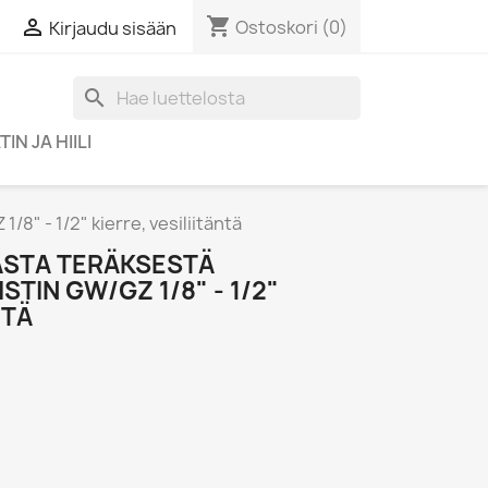
shopping_cart

Ostoskori
(0)
Kirjaudu sisään
search
IN JA HIILI
" - 1/2" kierre, vesiliitäntä
STA TERÄKSESTÄ
TIN GW/GZ 1/8" - 1/2"
NTÄ