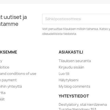
 uutiset ja
istamme
Voit peruuttaa tilauksen milloin tahansa. Kats
oikeudellisista tiedoista.
YKSEMME
ASIAKASTILI
ry
Tilauksen seuranta
Notice
Kirjaudu sisään
and conditions of use
Luo tili
e payment
Hälytykseni
ihin yhteyttä
My blog comments
rtta
YHTEYSTIEDOT
lät
Destylatory, stal nierdzewna
Tuszów Narodowy 353