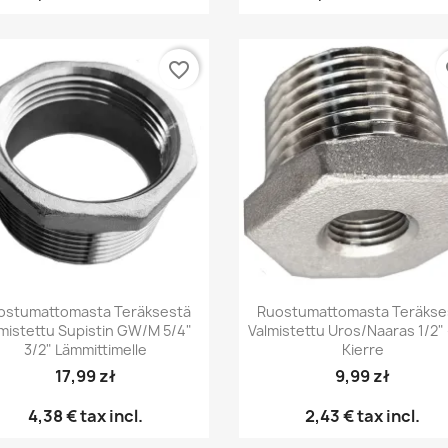
favorite_border
fa
Pikakatselu
Pikakatselu


ostumattomasta Teräksestä
Ruostumattomasta Teräkse
mistettu Supistin GW/M 5/4"
Valmistettu Uros/naaras 1/2" 
3/2" Lämmittimelle
Kierre
17,99 zł
9,99 zł
4,38 €
tax incl.
2,43 €
tax incl.