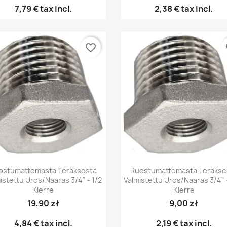
7,79 €
tax incl.
2,38 €
tax incl.
favorite_border
fa
Pikakatselu
Pikakatselu


ostumattomasta Teräksestä
Ruostumattomasta Teräkse
istettu Uros/naaras 3/4" - 1/2
Valmistettu Uros/naaras 3/4" -
Kierre
Kierre
19,90 zł
9,00 zł
4,84 €
tax incl.
2,19 €
tax incl.