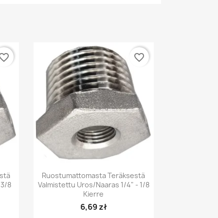
vorite_border
favorite_border
Pikakatselu

stä
Ruostumattomasta Teräksestä
 3/8
Valmistettu Uros/naaras 1/4" - 1/8
Kierre
6,69 zł