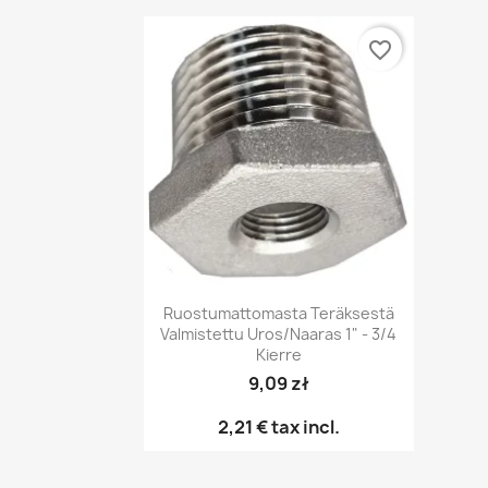
favorite_border
Pikakatselu

Ruostumattomasta Teräksestä
Valmistettu Uros/naaras 1" - 3/4
Kierre
9,09 zł
2,21 €
tax incl.