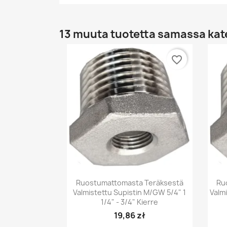
13 muuta tuotetta samassa kat
favorite_border
Pikakatselu

Ruostumattomasta Teräksestä
Ru
Valmistettu Supistin M/GW 5/4" 1
Valmi
1/4" - 3/4" Kierre
19,86 zł