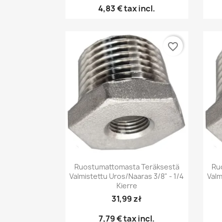
4,83 €
tax incl.
favorite_border
Pikakatselu

Ruostumattomasta Teräksestä
Ru
Valmistettu Uros/naaras 3/8" - 1/4
Valm
Kierre
31,99 zł
7,79 €
tax incl.