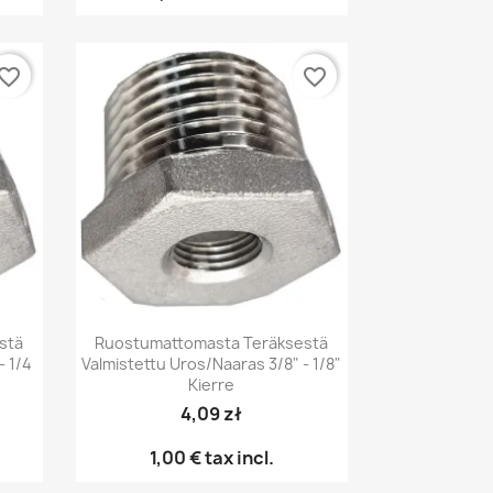
vorite_border
favorite_border
Pikakatselu

stä
Ruostumattomasta Teräksestä
- 1/4
Valmistettu Uros/naaras 3/8" - 1/8"
Kierre
4,09 zł
1,00 €
tax incl.