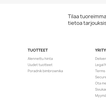
Tilaa tuoreimmat
tietoa tarjouks
TUOTTEET
YRIT
Alennettu hinta
Delive
Uudet tuotteet
Legal 
Poradnik bimbrownika
Terms 
Secur
Ota me
Sivuka
Myymä