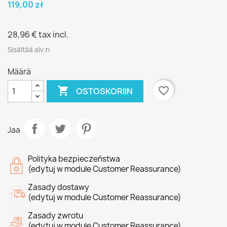
119,00 zł
28,96 €
tax incl.
Sisältää alv:n
Määrä

favorite_border
OSTOSKORIIN
Jaa
Polityka bezpieczeństwa
(edytuj w module Customer Reassurance)
Zasady dostawy
(edytuj w module Customer Reassurance)
Zasady zwrotu
(edytuj w module Customer Reassurance)