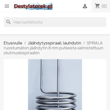
shopping_cart


(0)
search
Etusivulle
Jäähdytysspiraali, lauhdutin
SPIRALA
ruostumaton jäähdytin 8 mm putkesta valmistettuun
olutmuskispiraaliin