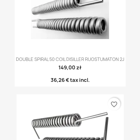
DOUBLE SPIRAL 50 COIL DISILLER RUOSTUMATON 2J
149,00 zł
36,26 €
tax incl.
favorite_border