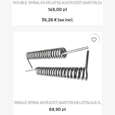
DOUBLE SPIRAL 60 KELATISLAUS RUOSTUMATON 2J
149,00 zł
36,26 €
tax incl.
favorite_border
SINGLE SPIRAL 60 RUOSTUMATON KIELATISLAJA 1L
69,90 zł