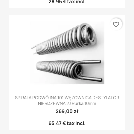
28,96 €
tax incl.
favorite_border
SPIRALA PODWÓJNA 101 WĘŻOWNICA DESTYLATOR
NIERDZEWNA 2J Rurka 10mm
269,00 zł
65,47 €
tax incl.