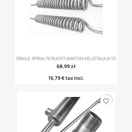
SINGLE SPIRAL 70 RUOSTUMATON KIELATISLAJA 1O
68,99 zł
16,79 €
tax incl.
favorite_border