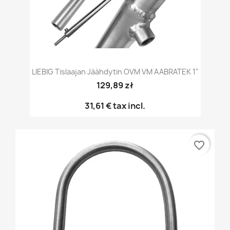
LIEBIG Tislaajan Jäähdytin OVM VM AABRATEK 1"
129,89 zł
31,61 €
tax incl.
favorite_border