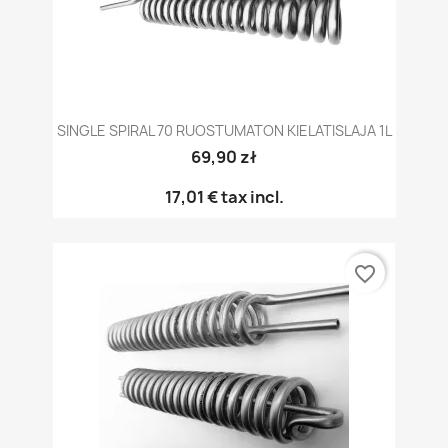
SINGLE SPIRAL 70 RUOSTUMATON KIELATISLAJA 1L
69,90 zł
17,01 €
tax incl.
favorite_border