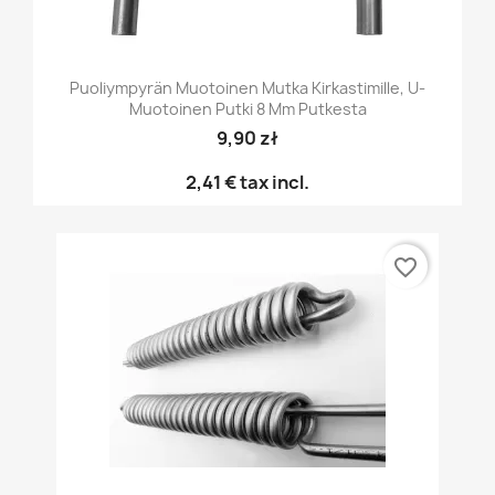
Puoliympyrän Muotoinen Mutka Kirkastimille, U-
Muotoinen Putki 8 Mm Putkesta
9,90 zł
2,41 €
tax incl.
favorite_border