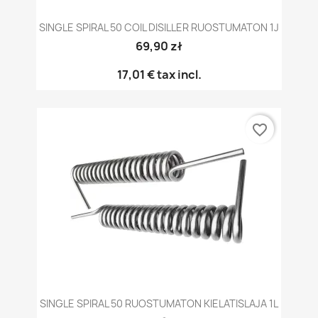
SINGLE SPIRAL 50 COIL DISILLER RUOSTUMATON 1J
69,90 zł
17,01 €
tax incl.
favorite_border
SINGLE SPIRAL 50 RUOSTUMATON KIELATISLAJA 1L