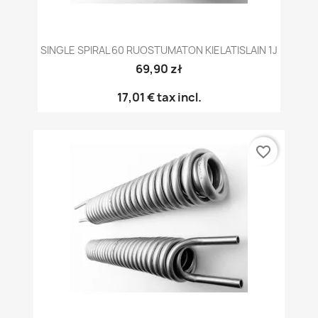
SINGLE SPIRAL 60 RUOSTUMATON KIELATISLAIN 1J
69,90 zł
17,01 €
tax incl.
favorite_border