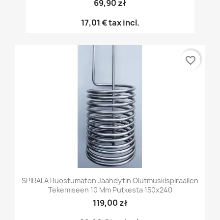
69,90 zł
17,01 €
tax incl.
favorite_border
SPIRALA Ruostumaton Jäähdytin Olutmuskispiraalien
Tekemiseen 10 Mm Putkesta 150x240
119,00 zł