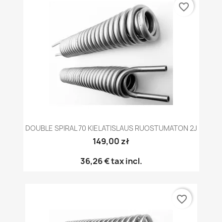
favorite_border
DOUBLE SPIRAL 70 KIELATISLAUS RUOSTUMATON 2J
149,00 zł
36,26 €
tax incl.
favorite_border