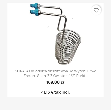
favorite_border
SPIRALA Chłodnica Nierdzewna Do Wyrobu Piwa
Zacieru Spiral Z Z Gwintem 1/2" Rurki...
169,00 zł
41,13 €
tax incl.