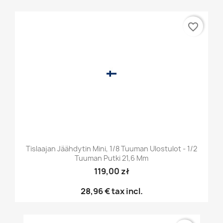
favorite_border
Tislaajan Jäähdytin Mini, 1/8 Tuuman Ulostulot - 1/2
Tuuman Putki 21,6 Mm
119,00 zł
28,96 €
tax incl.