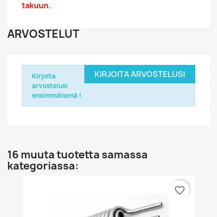
takuun.
ARVOSTELUT
KIRJOITA ARVOSTELUSI
Kirjoita
arvostelusi
ensimmäisenä !
16 muuta tuotetta samassa
kategoriassa:
favorite_border