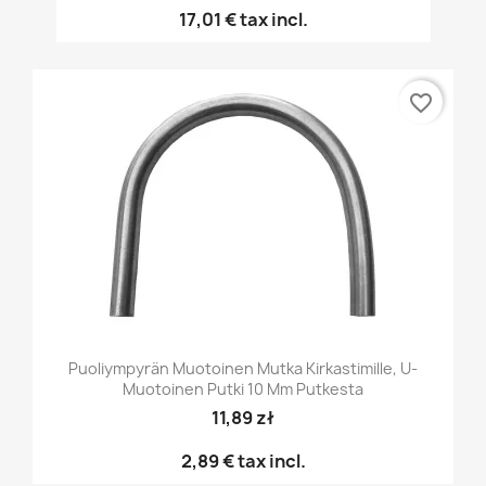
17,01 €
tax incl.
favorite_border
Puoliympyrän Muotoinen Mutka Kirkastimille, U-
Muotoinen Putki 10 Mm Putkesta
11,89 zł
2,89 €
tax incl.