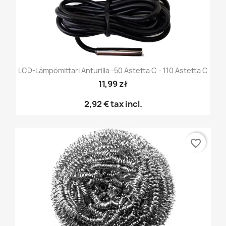
LCD-Lämpömittari Anturilla -50 Astetta C - 110 Astetta C
11,99 zł
2,92 €
tax incl.
favorite_border