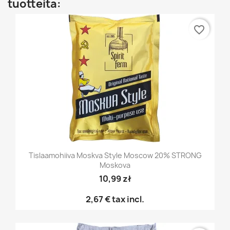
tuotteita:
favorite_border
Tislaamohiiva Moskva Style Moscow 20% STRONG
Moskova
10,99 zł
2,67 €
tax incl.