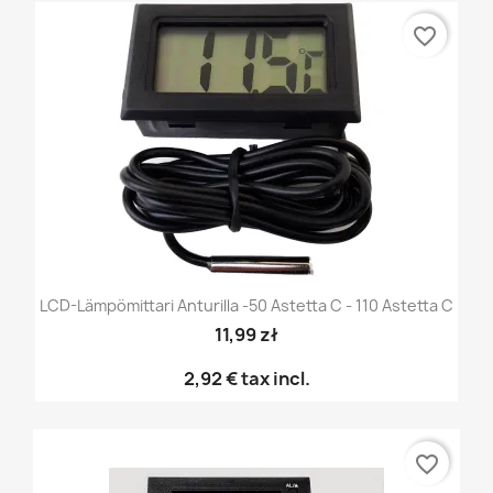
favorite_border
LCD-Lämpömittari Anturilla -50 Astetta C - 110 Astetta C
11,99 zł
2,92 €
tax incl.
favorite_border