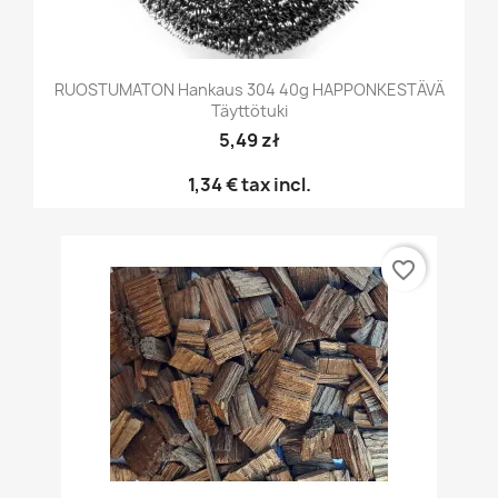
RUOSTUMATON Hankaus 304 40g HAPPONKESTÄVÄ
Täyttötuki
5,49 zł
1,34 €
tax incl.
favorite_border