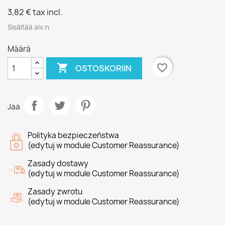
3,82 €
tax incl.
Sisältää alv:n
Määrä

favorite_border
OSTOSKORIIN
Jaa
Polityka bezpieczeństwa
(edytuj w module Customer Reassurance)
Zasady dostawy
(edytuj w module Customer Reassurance)
Zasady zwrotu
(edytuj w module Customer Reassurance)