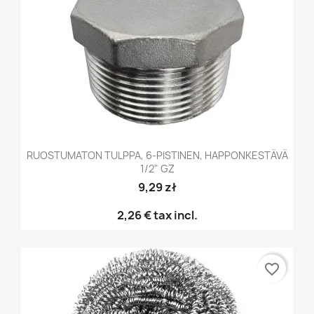
RUOSTUMATON TULPPA, 6-PISTINEN, HAPPONKESTÄVÄ
1/2" GZ
9,29 zł
2,26 €
tax incl.
favorite_border