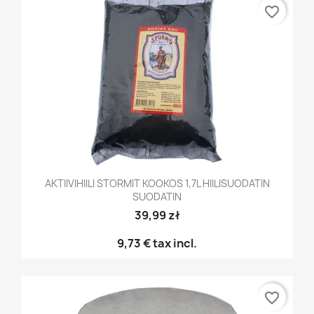
favorite_border
AKTIIVIHIILI STORMIT KOOKOS 1,7L HIILISUODATIN
SUODATIN
39,99 zł
9,73 €
tax incl.
favorite_border