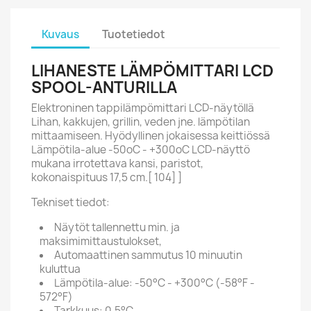
Kuvaus
Tuotetiedot
LIHANESTE LÄMPÖMITTARI LCD
SPOOL-ANTURILLA
Elektroninen tappilämpömittari LCD-näytöllä
Lihan, kakkujen, grillin, veden jne. lämpötilan
mittaamiseen. Hyödyllinen jokaisessa keittiössä
Lämpötila-alue -50oC - +300oC LCD-näyttö
mukana irrotettava kansi, paristot,
kokonaispituus 17,5 cm.[ 104] ]
Tekniset tiedot:
Näytöt tallennettu min. ja
maksimimittaustulokset,
Automaattinen sammutus 10 minuutin
kuluttua
Lämpötila-alue: -50°C - +300°C (-58°F -
572°F)
Tarkkuus: 0,5°C