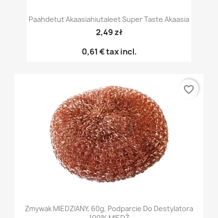
Paahdetut Akaasiahiutaleet Super Taste Akaasia
2,49 zł
0,61 €
tax incl.
favorite_border
Zmywak MIEDZIANY, 60g, Podparcie Do Destylatora
100% MIEDŹ