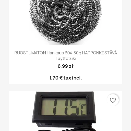
RUOSTUMATON Hankaus 304 60g HAPPONKESTÄVÄ
Täyttötuki
6,99 zł
1,70 €
tax incl.
favorite_border