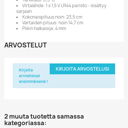
Virtalähde: 1 x 1,5 V LR44 paristo - sisältyy
sarjaan
Kokonaispituus noin: 23,5 cm
Vartaiden pituus: noin 14,7 cm
Piikin halkaisija. 4 mm
ARVOSTELUT
KIRJOITA ARVOSTELUSI
Kirjoita
arvostelusi
ensimmäisenä !
2 muuta tuotetta samassa
kategoriassa: