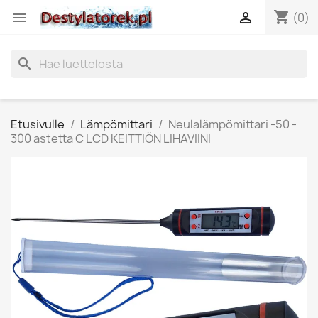
shopping_cart


(0)
search
Etusivulle
Lämpömittari
Neulalämpömittari -50 -
300 astetta C LCD KEITTIÖN LIHAVIINI