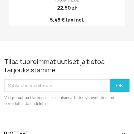
22,50 zł
5,48 €
tax incl.
Tilaa tuoreimmat uutiset ja tietoa
tarjouksistamme
Voit peruuttaa tilauksen milloin tahansa. Katso yhteystietomme
oikeudellisista tiedoista.
TUOTTEET
