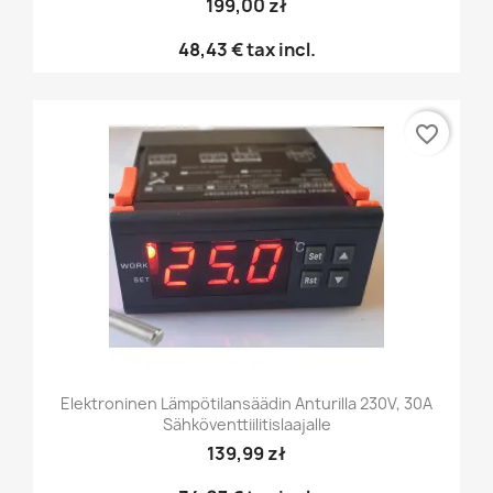
199,00 zł
48,43 €
tax incl.
favorite_border
Elektroninen Lämpötilansäädin Anturilla 230V, 30A
Sähköventtiilitislaajalle
139,99 zł