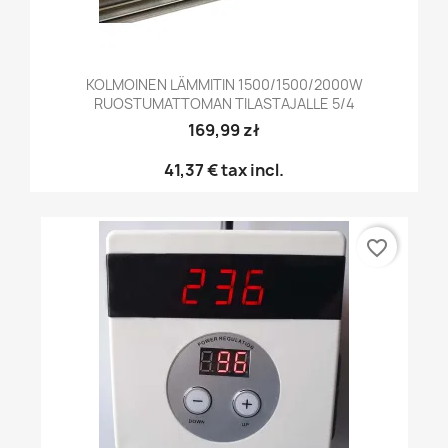
KOLMOINEN LÄMMITIN 1500/1500/2000W
RUOSTUMATTOMAN TILASTAJALLE 5/4
169,99 zł
41,37 €
tax incl.
favorite_border