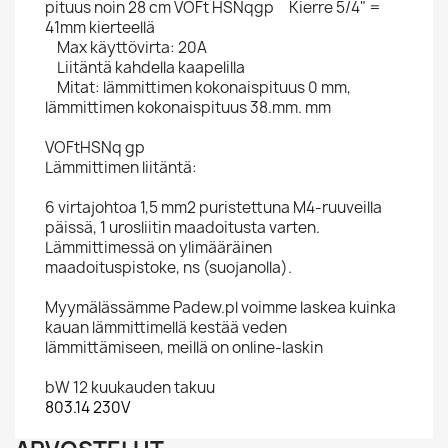
pituus noin 28 cm VOFt HSNqgp Kierre 5/4" =
41mm kierteellä
Max käyttövirta: 20A
Liitäntä kahdella kaapelilla
Mitat: lämmittimen kokonaispituus 0 mm,
lämmittimen kokonaispituus 38.mm. mm
VOFtHSNq gp
Lämmittimen liitäntä:
6 virtajohtoa 1,5 mm2 puristettuna M4-ruuveilla
päissä, 1 urosliitin maadoitusta varten.
Lämmittimessä on ylimääräinen
maadoituspistoke, ns (suojanolla).
Myymälässämme Padew.pl voimme laskea kuinka
kauan lämmittimellä kestää veden
lämmittämiseen, meillä on online-laskin
bW 12 kuukauden takuu
803.14 230V