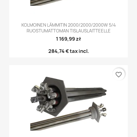
KOLMOINEN LÄMMITIN 2000/2000/2000W 5/4
RUOSTUMATTOMAN TISLAUSLAITTEELLE
1 169,99 zł
284,74 €
tax incl.
favorite_border