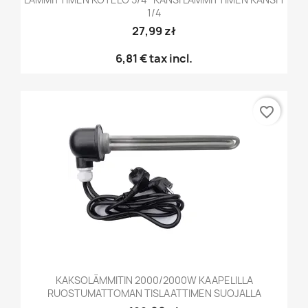
1/4
27,99 zł
6,81 €
tax incl.
favorite_border
KAKSOLÄMMITIN 2000/2000W KAAPELILLA
RUOSTUMATTOMAN TISLAATTIMEN SUOJALLA