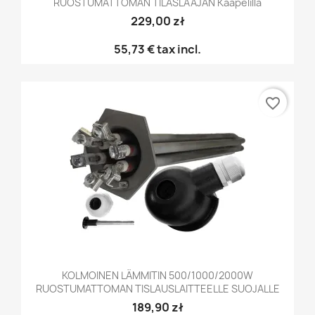
RUOSTUMATTOMAN TILASLAAJAN Kaapelilla
229,00 zł
55,73 €
tax incl.
favorite_border
KOLMOINEN LÄMMITIN 500/1000/2000W
RUOSTUMATTOMAN TISLAUSLAITTEELLE SUOJALLE
189,90 zł