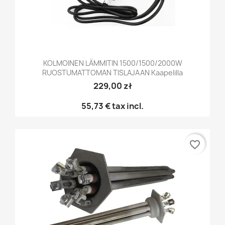
KOLMOINEN LÄMMITIN 1500/1500/2000W
RUOSTUMATTOMAN TISLAJAAN Kaapelilla
229,00 zł
55,73 €
tax incl.
favorite_border