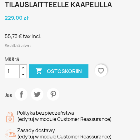
TILAUSLAITTEELLE KAAPELILLA
229,00 zł
55,73 €
tax incl.
Sisältää alv:n
Määrä

favorite_border
OSTOSKORIIN
Jaa
Polityka bezpieczeństwa
(edytuj w module Customer Reassurance)
Zasady dostawy
(edytuj w module Customer Reassurance)