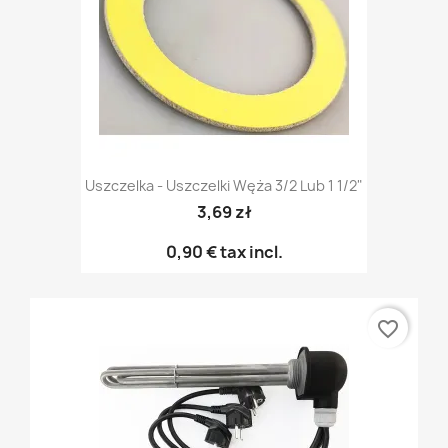
Uszczelka - Uszczelki Węża 3/2 Lub 1 1/2"
3,69 zł
0,90 €
tax incl.
favorite_border