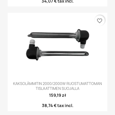
34,07 €
tax incl.
favorite_border
KAKSOLÄMMITIN 2000/2000W RUOSTUMATTOMAN
TISLAATTIMEN SUOJALLA
159,19 zł
38,74 €
tax incl.