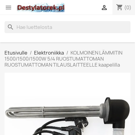
shopping_cart


(0)
search
Etusivulle
Elektroniikka
KOLMOINEN LÄMMITIN
1500/1500/1500W 5/4 RUOSTUMATTOMAN
RUOSTUMATTOMAN TILAUSLAITTEELLE kaapelilla