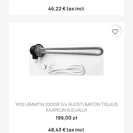
46,22 €
tax incl.
favorite_border
YKSI LÄMMITIN 2000W 5/4 RUOSTUMATON TISLAUS
KAAPELIN SUOJALLA
199,00 zł
48,43 €
tax incl.