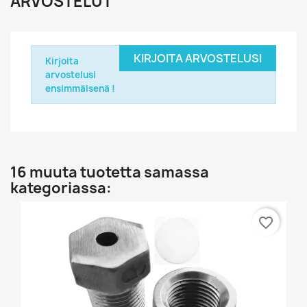
ARVOSTELUT
KIRJOITA ARVOSTELUSI
Kirjoita
arvostelusi
ensimmäisenä !
16 muuta tuotetta samassa
kategoriassa:
favorite_border