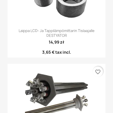
Laippa LCD- Ja Tappilämpömittarin Tislaajalle
DESTYATOR
14,99 zł
3,65 €
tax incl.
favorite_border