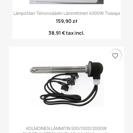
Lämpötilan Tehonsäädin Lämmittimet 4000W Tislaaja
159,90 zł
38,91 €
tax incl.
favorite_border
KOLMOINEN LÄMMITIN 500/1000/2000W