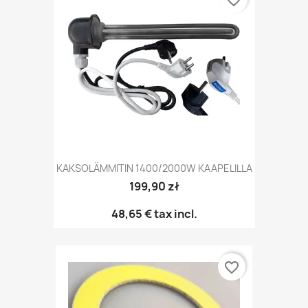
favorite_border
KAKSOLÄMMITIN 1400/2000W KAAPELILLA
199,90 zł
48,65 €
tax incl.
favorite_border