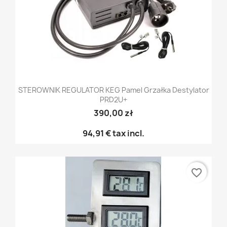
STEROWNIK REGULATOR KEG Pamel Grzałka Destylator
PRD2U+
390,00 zł
94,91 €
tax incl.
favorite_border