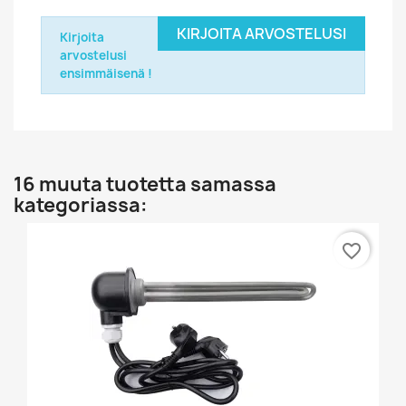
KIRJOITA ARVOSTELUSI
Kirjoita
arvostelusi
ensimmäisenä !
16 muuta tuotetta samassa
kategoriassa:
favorite_border