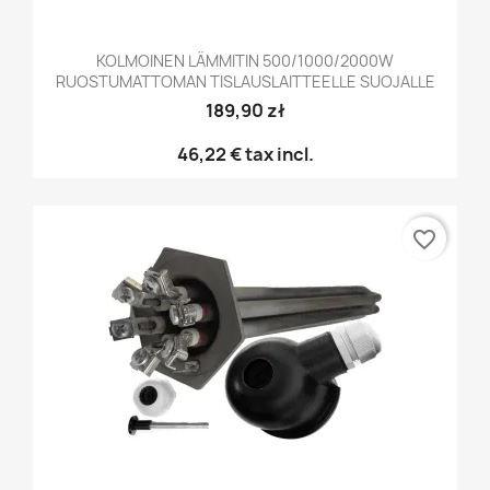
KOLMOINEN LÄMMITIN 500/1000/2000W
RUOSTUMATTOMAN TISLAUSLAITTEELLE SUOJALLE
189,90 zł
46,22 €
tax incl.
favorite_border