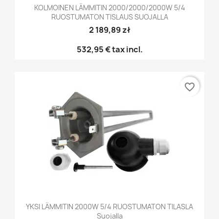
KOLMOINEN LÄMMITIN 2000/2000/2000W 5/4
RUOSTUMATON TISLAUS SUOJALLA
2 189,89 zł
532,95 €
tax incl.
favorite_border
YKSI LÄMMITIN 2000W 5/4 RUOSTUMATON TILASLA
Suojalla