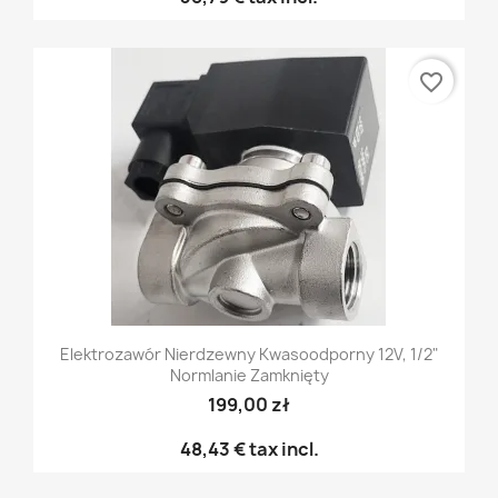
favorite_border
Elektrozawór Nierdzewny Kwasoodporny 12V, 1/2"
Normlanie Zamknięty
199,00 zł
48,43 €
tax incl.