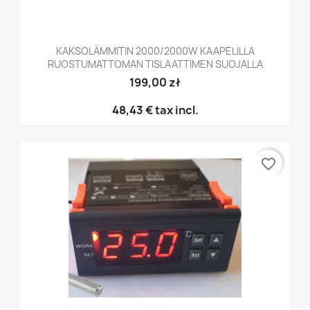
KAKSOLÄMMITIN 2000/2000W KAAPELILLA
RUOSTUMATTOMAN TISLAATTIMEN SUOJALLA
199,00 zł
48,43 €
tax incl.
favorite_border