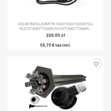
KOLMOINEN LÄMMITIN 1500/1500/1500W 5/4
RUOSTUMATTOMAN RUOSTUMATTOMAN...
229,00 zł
55,73 €
tax incl.
favorite_border