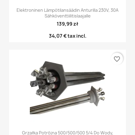
Elektroninen Lämpötilansäädin Anturilla 230V, 30A
Sähköventtiilitislaajalle
139,99 zł
34,07 €
tax incl.
favorite_border
Grzałka Potrójna 500/500/500 5/4 Do Wody,