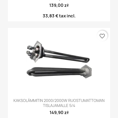
139,00 zł
33,83 €
tax incl.
favorite_border
KAKSOLÄMMITIN 2000/2000W RUOSTUMATTOMAN
TISLAJAMALLE 5/4
149,90 zł