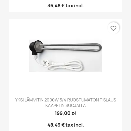
36,48 €
tax incl.
favorite_border
YKSI LÄMMITIN 2000W 5/4 RUOSTUMATON TISLAUS
KAAPELIN SUOJALLA
199,00 zł
48,43 €
tax incl.