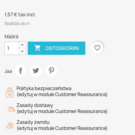
1,57 €
tax incl.
Sisältää alv:n
Määrä

favorite_border
OSTOSKORIIN
Jaa
Polityka bezpieczeństwa
(edytuj w module Customer Reassurance)
Zasady dostawy
(edytuj w module Customer Reassurance)
Zasady zwrotu
(edytuj w module Customer Reassurance)