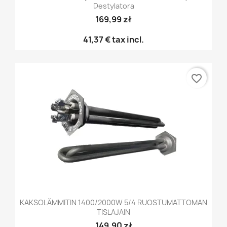
Destylatora
169,99 zł
41,37 €
tax incl.
favorite_border
KAKSOLÄMMITIN 1400/2000W 5/4 RUOSTUMATTOMAN
TISLAJAIN
149,90 zł