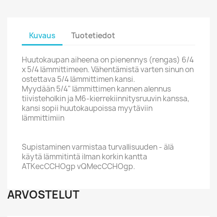
Kuvaus
Tuotetiedot
Huutokaupan aiheena on pienennys (rengas) 6/4
x 5/4 lämmittimeen. Vähentämistä varten sinun on
ostettava 5/4 lämmittimen kansi.
Myydään 5/4" lämmittimen kannen alennus
tiivisteholkin ja M6-kierrekiinnitysruuvin kanssa,
kansi sopii huutokaupoissa myytäviin
lämmittimiin
Supistaminen varmistaa turvallisuuden - älä
käytä lämmitintä ilman korkin kantta
ATKecCCHOgp vQMecCCHOgp.
ARVOSTELUT