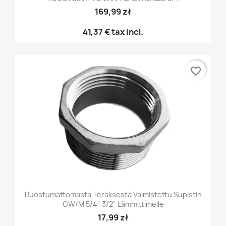
169,99 zł
41,37 €
tax incl.
favorite_border
Ruostumattomasta Teräksestä Valmistettu Supistin
GW/M 5/4" 3/2" Lämmittimelle
17,99 zł