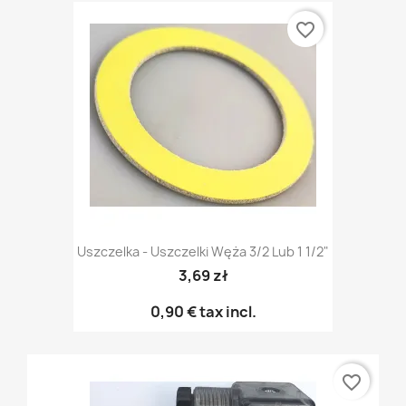
favorite_border
Uszczelka - Uszczelki Węża 3/2 Lub 1 1/2"
3,69 zł
0,90 €
tax incl.
favorite_border