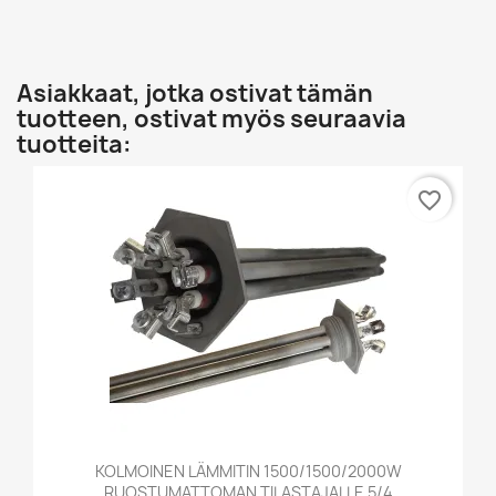
Asiakkaat, jotka ostivat tämän
tuotteen, ostivat myös seuraavia
tuotteita:
favorite_border
KOLMOINEN LÄMMITIN 1500/1500/2000W
RUOSTUMATTOMAN TILASTAJALLE 5/4