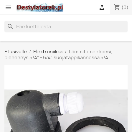
shopping_cart


(0)
search
Etusivulle
Elektroniikka
Lämmittimen kansi,
pienennys 5/4" - 6/4" suojatappikannessa 5/4