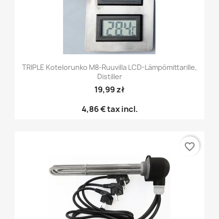
TRIPLE Kotelorunko M8-Ruuvilla LCD-Lämpömittarille,
Distiller
19,99 zł
4,86 €
tax incl.
favorite_border