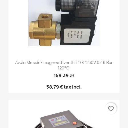
Avoin Messinkimagneettiventtiili 1/8 "230V 0-16 Bar
120°C:
159,39 zł
38,79 €
tax incl.
favorite_border