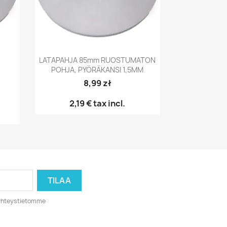
Pikakatselu

LATAPAHJA 85mm RUOSTUMATON
POHJA, PYÖRÄKANSI 1,5MM
8,99 zł
2,19 €
tax incl.
o yhteystietomme