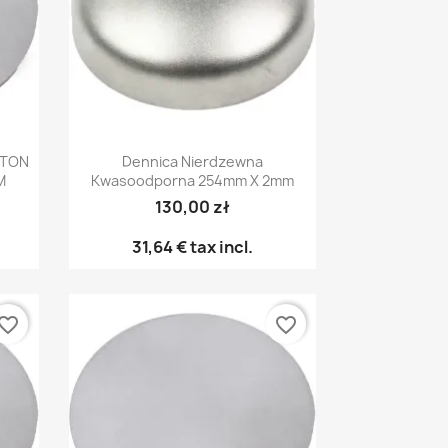
Pikakatselu

ATON
Dennica Nierdzewna
M
Kwasoodporna 254mm X 2mm
130,00 zł
31,64 €
tax incl.
vorite_border
favorite_border