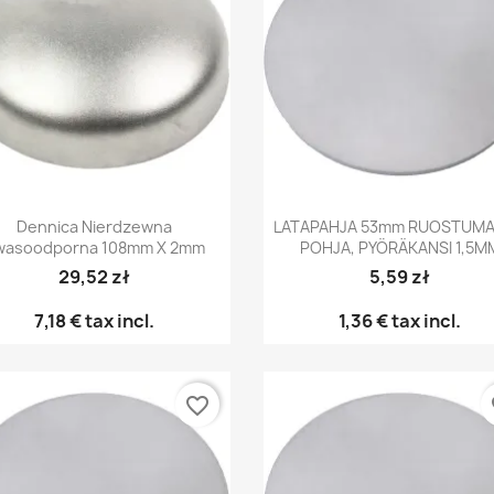
Pikakatselu
Pikakatselu


Dennica Nierdzewna
LATAPAHJA 53mm RUOSTUM
wasoodporna 108mm X 2mm
POHJA, PYÖRÄKANSI 1,5M
29,52 zł
5,59 zł
7,18 €
tax incl.
1,36 €
tax incl.
favorite_border
fa