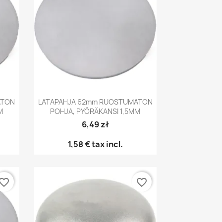
Pikakatselu

ATON
LATAPAHJA 62mm RUOSTUMATON
M
POHJA, PYÖRÄKANSI 1,5MM
6,49 zł
1,58 €
tax incl.
vorite_border
favorite_border