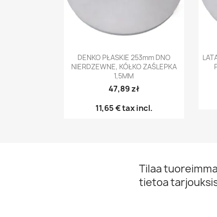
Pikakatselu

DENKO PŁASKIE 253mm DNO
LAT
NIERDZEWNE, KÓŁKO ZAŚLEPKA
1,5MM
47,89 zł
11,65 €
tax incl.
Tilaa tuoreimmat
tietoa tarjouks