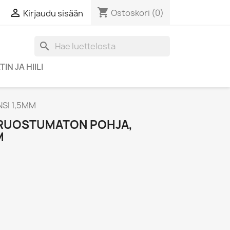
shopping_cart

Ostoskori
(0)
Kirjaudu sisään
search
IN JA HIILI
SI 1,5MM
 RUOSTUMATON POHJA,
M