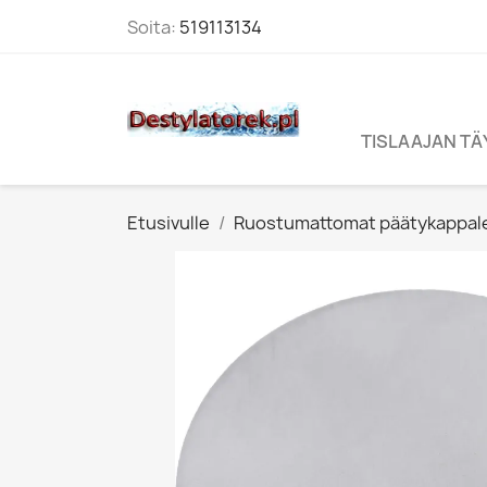
Soita:
519113134
TISLAAJAN T
Etusivulle
Ruostumattomat päätykappal