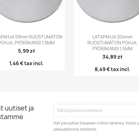
Pikakatselu
Pikakatselu


APAHJA 59mm RUOSTUMATON
LATAPAHJA 204mm
POHJA, PYÖRÄKANSI 1,5MM
RUOSTUMATON POHJA,
PYÖRÄKANSI 1,5MM
5,99 zł
34,89 zł
1,46 €
tax incl.
8,49 €
tax incl.
 uutiset ja
istamme
Voit peruuttaa tilauksen milloin tahansa. Kats
oikeudellisista tiedoista.