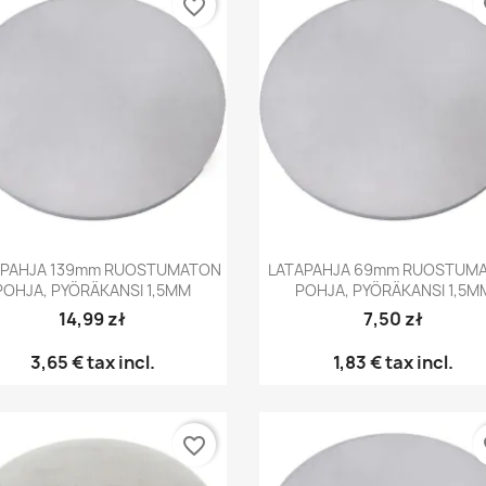
favorite_border
fa
Pikakatselu
Pikakatselu


APAHJA 139mm RUOSTUMATON
LATAPAHJA 69mm RUOSTUM
POHJA, PYÖRÄKANSI 1,5MM
POHJA, PYÖRÄKANSI 1,5M
14,99 zł
7,50 zł
3,65 €
tax incl.
1,83 €
tax incl.
favorite_border
fa