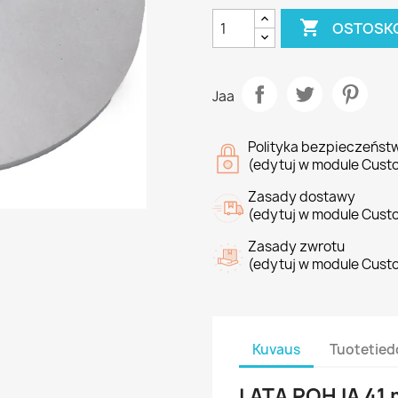

OSTOSKO
Jaa
Polityka bezpieczeńst
(edytuj w module Cust
Zasady dostawy
(edytuj w module Cust
Zasady zwrotu
(edytuj w module Cust
Kuvaus
Tuotetied
LATA POHJA 4