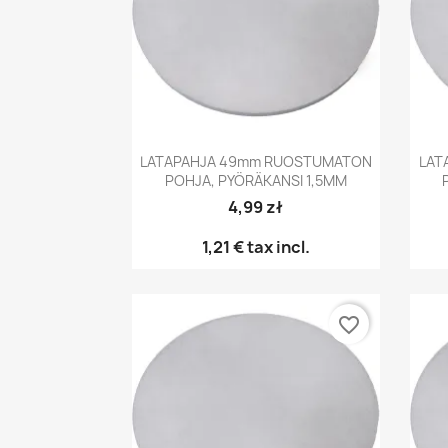
Pikakatselu

LATAPAHJA 49mm RUOSTUMATON
LAT
POHJA, PYÖRÄKANSI 1,5MM
4,99 zł
1,21 €
tax incl.
favorite_border