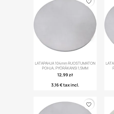
favorite_border
Pikakatselu

LATAPAHJA 104mm RUOSTUMATON
LAT
POHJA, PYÖRÄKANSI 1,5MM
12,99 zł
3,16 €
tax incl.
favorite_border