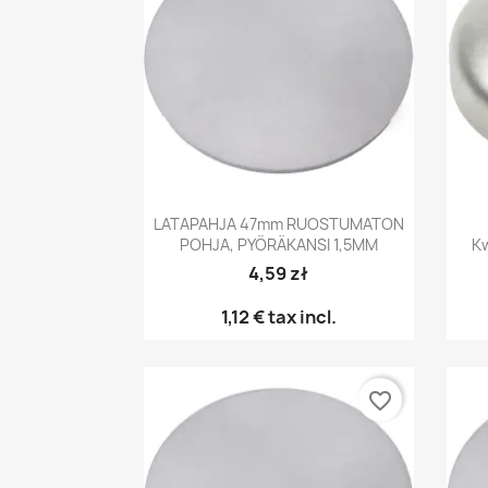
Pikakatselu

LATAPAHJA 47mm RUOSTUMATON
POHJA, PYÖRÄKANSI 1,5MM
K
4,59 zł
1,12 €
tax incl.
favorite_border