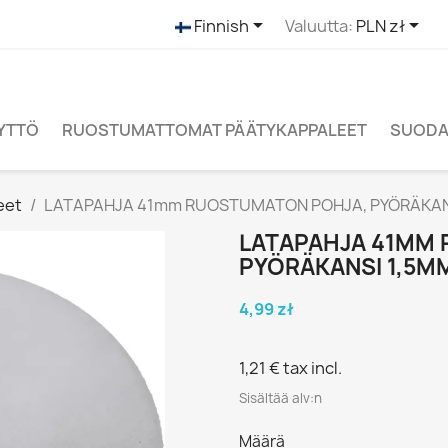


Finnish
Valuutta:
PLN zł
ÄYTTÖ
RUOSTUMATTOMAT PÄÄTYKAPPALEET
SUODAT
eet
LATAPAHJA 41mm RUOSTUMATON POHJA, PYÖRÄKAN
LATAPAHJA 41MM
PYÖRÄKANSI 1,5M
4,99 zł
1,21 €
tax incl.
Sisältää alv:n
Määrä