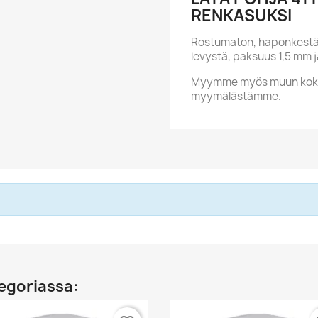
RENKASUKSI
Rostumaton, haponkestävä
levystä, paksuus 1,5 mm j
Myymme myös muun kokois
myymälästämme.
egoriassa: