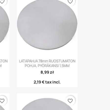
vorite_border
favorite_border
Pikakatselu

ATON
LATAPAHJA 78mm RUOSTUMATON
M
POHJA, PYÖRÄKANSI 1,5MM
8,99 zł
2,19 €
tax incl.
vorite_border
favorite_border