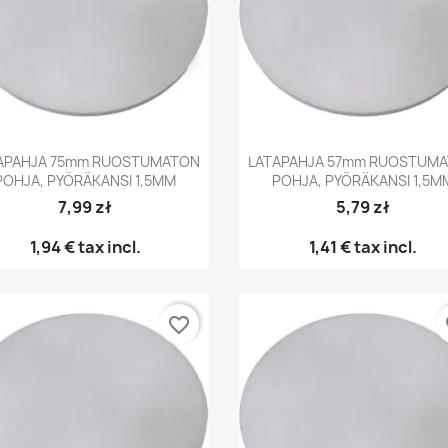
Pikakatselu
Pikakatselu


APAHJA 75mm RUOSTUMATON
LATAPAHJA 57mm RUOSTUM
POHJA, PYÖRÄKANSI 1,5MM
POHJA, PYÖRÄKANSI 1,5M
7,99 zł
5,79 zł
1,94 €
tax incl.
1,41 €
tax incl.
favorite_border
fa