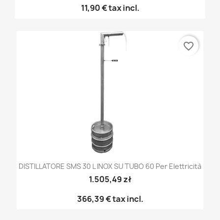
11,90 €
tax incl.
favorite_border
DISTILLATORE SMS 30 L INOX SU TUBO 60 Per Elettricità
1.505,49 zł
366,39 €
tax incl.