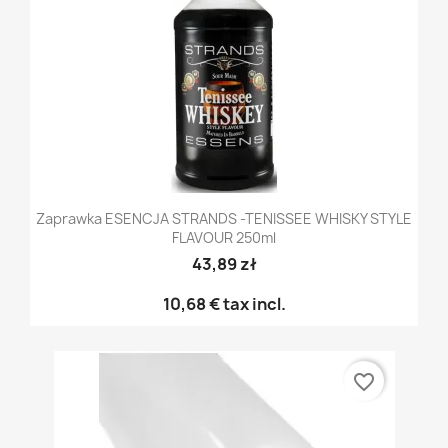
Zaprawka ESENCJA STRANDS -TENISSEE WHISKY STYLE
FLAVOUR 250ml
43,89 zł
10,68 €
tax incl.
favorite_border