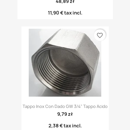
48,89 zł
11,90 €
tax incl.
favorite_border
Tappo Inox Con Dado GW 3/4" Tappo Acido
9,79 zł
2,38 €
tax incl.