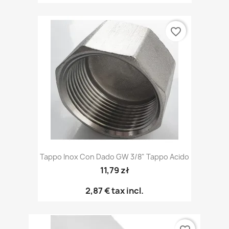
favorite_border
Tappo Inox Con Dado GW 3/8" Tappo Acido
11,79 zł
2,87 €
tax incl.