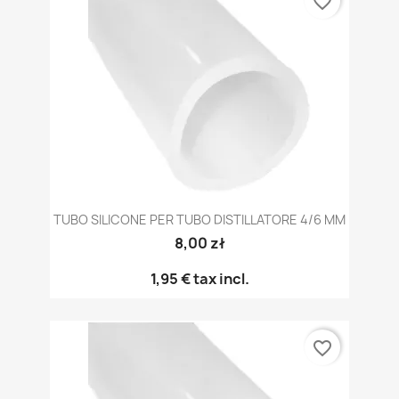
favorite_border
TUBO SILICONE PER TUBO DISTILLATORE 4/6 MM
8,00 zł
1,95 €
tax incl.
favorite_border