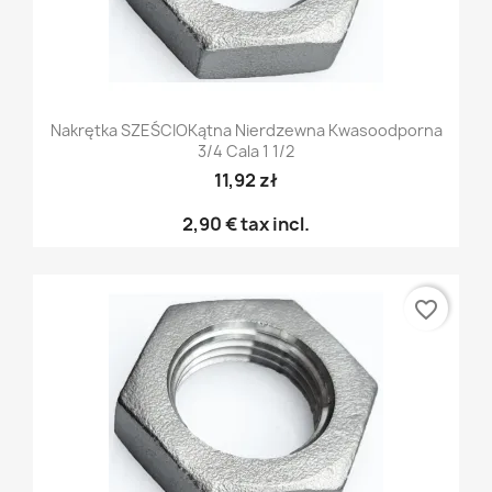
Nakrętka SZEŚCIOKątna Nierdzewna Kwasoodporna
3/4 Cala 1 1/2
11,92 zł
2,90 €
tax incl.
favorite_border