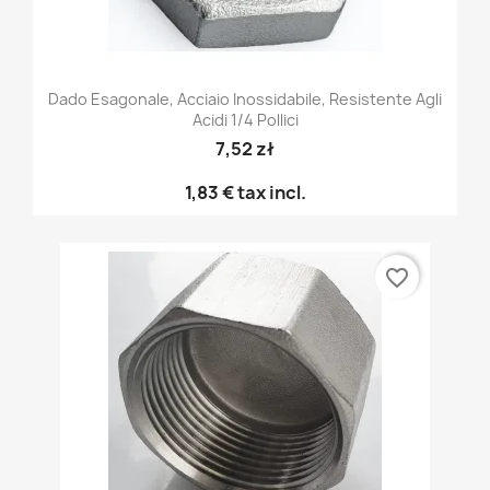
Dado Esagonale, Acciaio Inossidabile, Resistente Agli
Acidi 1/4 Pollici
7,52 zł
1,83 €
tax incl.
favorite_border