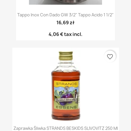
Tappo Inox Con Dado GW 3/2" Tappo Acido 1 1/2"
16,69 zł
4,06 €
tax incl.
favorite_border
Zaprawka Śliwka STRANDS BESKIDS SLIVOVITZ 250 Ml