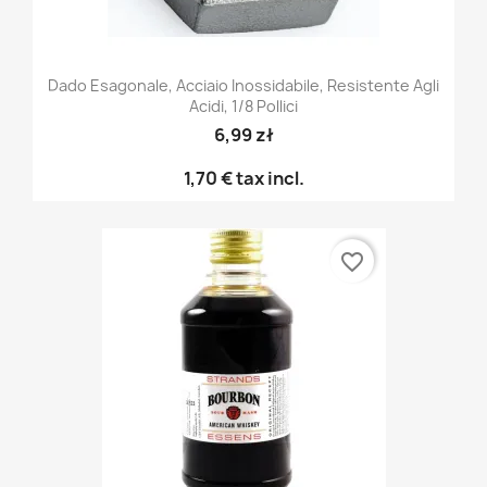
Dado Esagonale, Acciaio Inossidabile, Resistente Agli
Acidi, 1/8 Pollici
6,99 zł
1,70 €
tax incl.
favorite_border