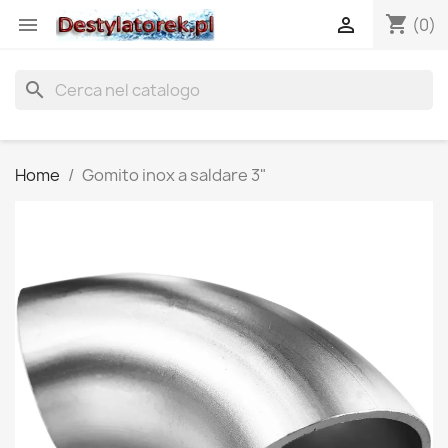
shopping_cart


(0)
search
Home
Gomito inox a saldare 3"