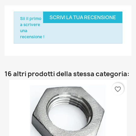
SCRIVI LA TUA RECENSIONE
Sii il primo
a scrivere
una
recensione !
16 altri prodotti della stessa categoria:
favorite_border