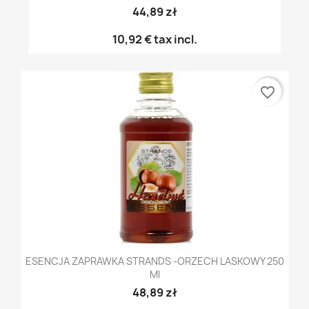
44,89 zł
10,92 €
tax incl.
favorite_border
ESENCJA ZAPRAWKA STRANDS -ORZECH LASKOWY 250
Ml
48,89 zł