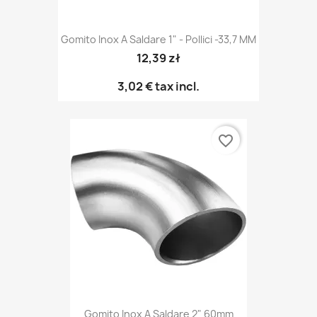
Gomito Inox A Saldare 1" - Pollici -33,7 MM
12,39 zł
3,02 €
tax incl.
favorite_border
Gomito Inox A Saldare 2" 60mm