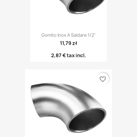
Gomito Inox A Saldare 1/2"
11,79 zł
2,87 €
tax incl.
favorite_border