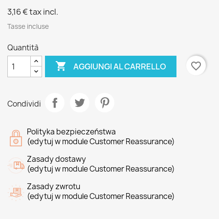
3,16 €
tax incl.
Tasse incluse
Quantità

favorite_border
AGGIUNGI AL CARRELLO
Condividi
Polityka bezpieczeństwa
(edytuj w module Customer Reassurance)
Zasady dostawy
(edytuj w module Customer Reassurance)
Zasady zwrotu
(edytuj w module Customer Reassurance)