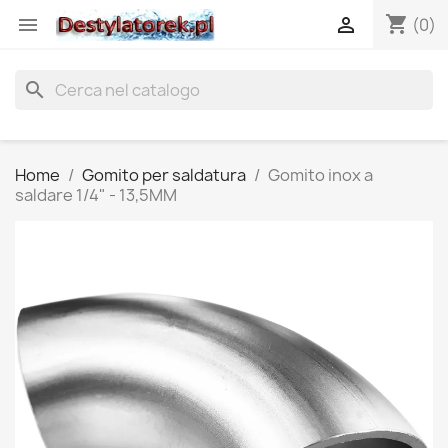
shopping_cart


(0)
search
Home
Gomito per saldatura
Gomito inox a
saldare 1/4" - 13,5MM