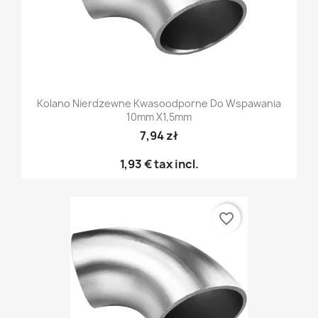
Kolano Nierdzewne Kwasoodporne Do Wspawania
10mm X1,5mm
7,94 zł
1,93 €
tax incl.
favorite_border