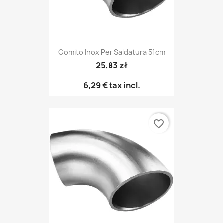
Gomito Inox Per Saldatura 51cm
25,83 zł
6,29 €
tax incl.
favorite_border