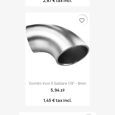
2,87 €
tax incl.
favorite_border
Gomito Inox A Saldare 1/8" - 8mm
5,94 zł
1,45 €
tax incl.