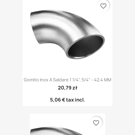
favorite_border
Gomito Inox A Saldare 1 1/4", 5/4" - 42,4 MM
20,79 zł
5,06 €
tax incl.
favorite_border