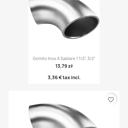
Gomito Inox A Saldare 1 1/2", 3/2"
13,79 zł
3,36 €
tax incl.
favorite_border