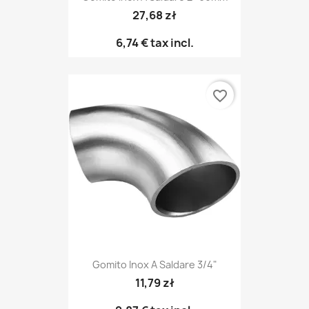
27,68 zł
6,74 €
tax incl.
favorite_border
Gomito Inox A Saldare 3/4"
11,79 zł