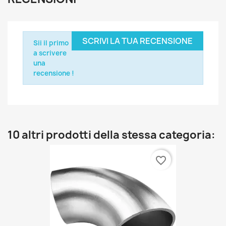
SCRIVI LA TUA RECENSIONE
Sii il primo
a scrivere
una
recensione !
10 altri prodotti della stessa categoria:
favorite_border