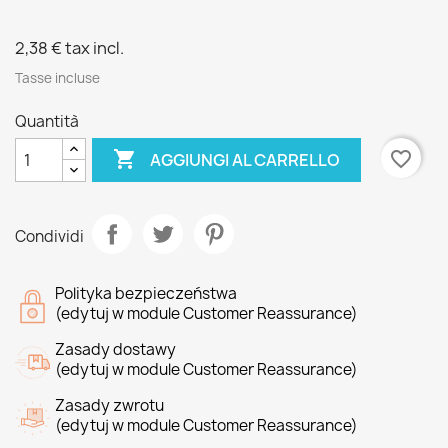
2,38 €
tax incl.
Tasse incluse
Quantità

favorite_border
AGGIUNGI AL CARRELLO
Condividi
Polityka bezpieczeństwa
(edytuj w module Customer Reassurance)
Zasady dostawy
(edytuj w module Customer Reassurance)
Zasady zwrotu
(edytuj w module Customer Reassurance)