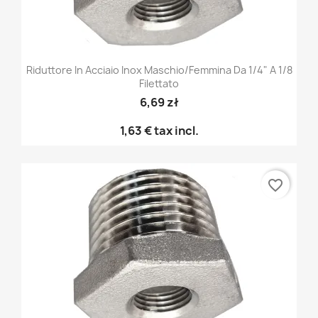
Riduttore In Acciaio Inox Maschio/femmina Da 1/4" A 1/8
Filettato
6,69 zł
1,63 €
tax incl.
favorite_border