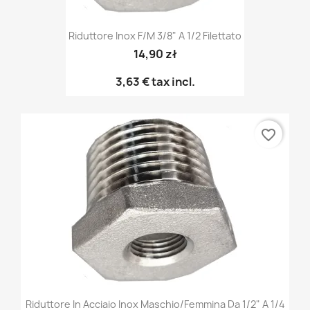
Riduttore Inox F/M 3/8" A 1/2 Filettato
14,90 zł
3,63 €
tax incl.
favorite_border
Riduttore In Acciaio Inox Maschio/femmina Da 1/2" A 1/4