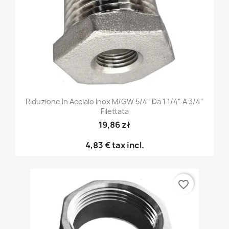
Riduzione In Acciaio Inox M/GW 5/4" Da 1 1/4" A 3/4"
Filettata
19,86 zł
4,83 €
tax incl.
favorite_border