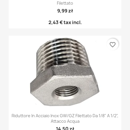
Filettato
9,99 zł
2,43 €
tax incl.
favorite_border
Riduttore In Acciaio Inox GW/GZ Filettato Da 1/8" A 1/2",
Attacco Acqua
14,50 zł