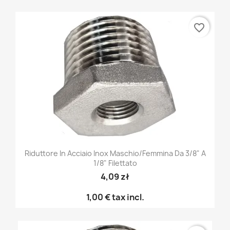
favorite_border
Riduttore In Acciaio Inox Maschio/femmina Da 3/8" A
1/8" Filettato
4,09 zł
1,00 €
tax incl.