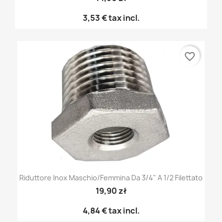
3,53 €
tax incl.
favorite_border
Riduttore Inox Maschio/femmina Da 3/4" A 1/2 Filettato
19,90 zł
4,84 €
tax incl.