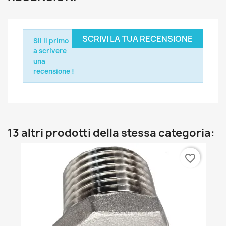
SCRIVI LA TUA RECENSIONE
Sii il primo
a scrivere
una
recensione !
13 altri prodotti della stessa categoria:
favorite_border