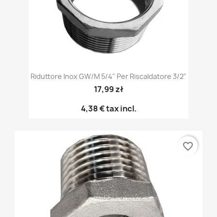
Riduttore Inox GW/M 5/4" Per Riscaldatore 3/2"
17,99 zł
4,38 €
tax incl.
favorite_border