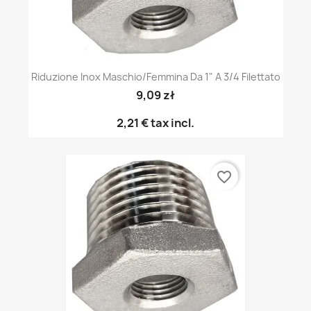
Riduzione Inox Maschio/femmina Da 1" A 3/4 Filettato
9,09 zł
2,21 €
tax incl.
favorite_border