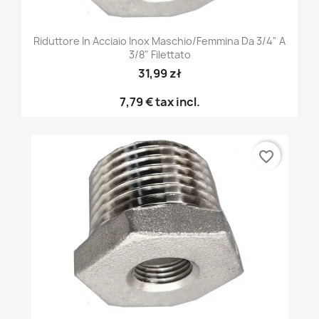
Riduttore In Acciaio Inox Maschio/femmina Da 3/4" A
3/8" Filettato
31,99 zł
7,79 €
tax incl.
favorite_border