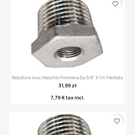
favorite_border
Riduttore Inox Maschio/femmina Da 3/8" A 1/4 Filettato
31,99 zł
7,79 €
tax incl.
favorite_border