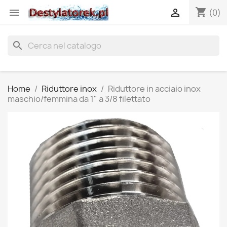
shopping_cart


(0)
search
Home
Riduttore inox
Riduttore in acciaio inox
maschio/femmina da 1" a 3/8 filettato