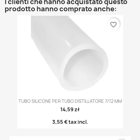
I clienti che hanno acquistato questo
prodotto hanno comprato anche:
favorite_border
TUBO SILICONE PER TUBO DISTILLATORE 7/12 MM
14,59 zł
3,55 €
tax incl.