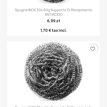
Spugna INOX 304 60g Supporto Di Riempimento
ANTIACIDO
6,99 zł
1,70 €
tax incl.
favorite_border