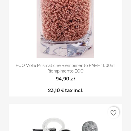
ECO Molle Prismatiche Riempimento RAME 1000ml
Riempimento ECO
94,90 zł
23,10 €
tax incl.
favorite_border