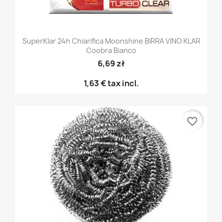
SuperKlar 24h Chiarifica Moonshine BIRRA VINO KLAR
Coobra Bianco
6,69 zł
1,63 €
tax incl.
favorite_border