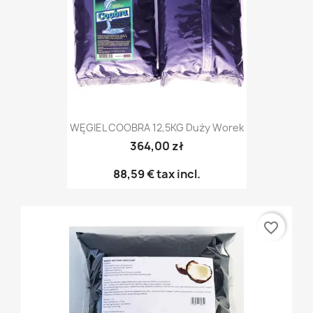
WĘGIEL COOBRA 12,5KG Duży Worek
364,00 zł
88,59 €
tax incl.
favorite_border