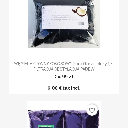
WĘGIEL AKTYWNY KOKOSOWY Pure Gorzejniczy 1,7L
FILTRACJA DESTYLACJA PADEW
24,99 zł
6,08 €
tax incl.
favorite_border