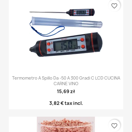
favorite_border
Termometro A Spillo Da -50 A 300 Gradi C LCD CUCINA
CARNE VINO
15,69 zł
3,82 €
tax incl.
favorite_border