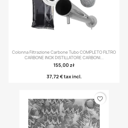
Colonna Filtrazione Carbone Tubo COMPLETO FILTRO
CARBONE INOX DISTILLATORE CARBONI...
155,00 zł
37,72 €
tax incl.
favorite_border