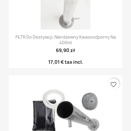
FILTR Do Destylacji, Nierdzewny Kwasoodporny Na
400ml
69,90 zł
17,01 €
tax incl.
favorite_border