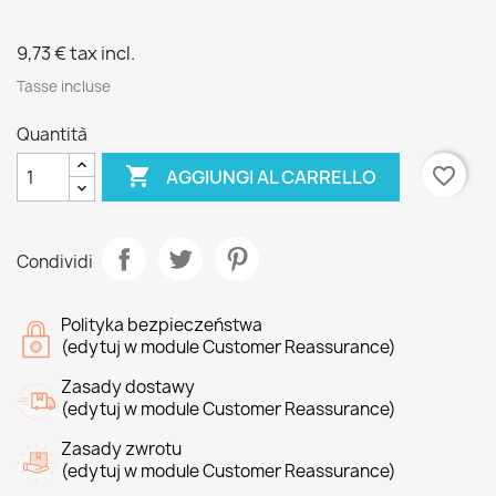
9,73 €
tax incl.
Tasse incluse
Quantità

favorite_border
AGGIUNGI AL CARRELLO
Condividi
Polityka bezpieczeństwa
(edytuj w module Customer Reassurance)
Zasady dostawy
(edytuj w module Customer Reassurance)
Zasady zwrotu
(edytuj w module Customer Reassurance)