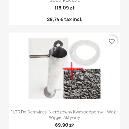
SOLIDI PER 1,5 L
118,09 zł
28,74 €
tax incl.
favorite_border
FILTR Do Destylacji, Nierdzewny Kwasoodporny + Waż +
Węgiel Aktywny
69,90 zł