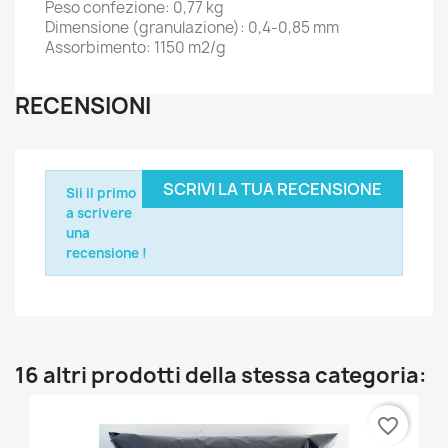
Peso confezione: 0,77 kg
Dimensione (granulazione): 0,4-0,85 mm
Assorbimento: 1150 m2/g
RECENSIONI
SCRIVI LA TUA RECENSIONE
Sii il primo
a scrivere
una
recensione !
16 altri prodotti della stessa categoria:
favorite_border