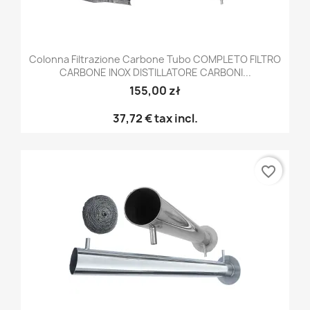
Colonna Filtrazione Carbone Tubo COMPLETO FILTRO
CARBONE INOX DISTILLATORE CARBONI...
155,00 zł
37,72 €
tax incl.
favorite_border