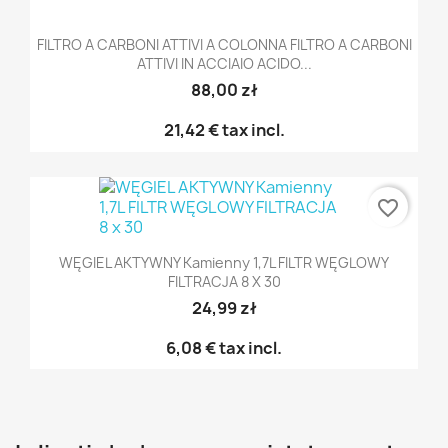
FILTRO A CARBONI ATTIVI A COLONNA FILTRO A CARBONI
ATTIVI IN ACCIAIO ACIDO...
88,00 zł
21,42 €
tax incl.
favorite_border
WĘGIEL AKTYWNY Kamienny 1,7L FILTR WĘGLOWY
FILTRACJA 8 X 30
24,99 zł
6,08 €
tax incl.