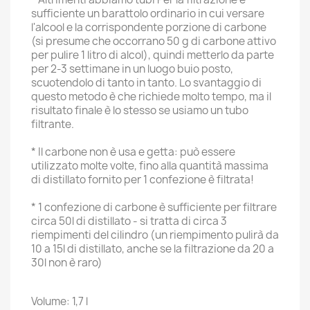
sufficiente un barattolo ordinario in cui versare
l'alcool e la corrispondente porzione di carbone
(si presume che occorrano 50 g di carbone attivo
per pulire 1 litro di alcol), quindi metterlo da parte
per 2-3 settimane in un luogo buio posto,
scuotendolo di tanto in tanto. Lo svantaggio di
questo metodo è che richiede molto tempo, ma il
risultato finale è lo stesso se usiamo un tubo
filtrante.
* Il carbone non è usa e getta: può essere
utilizzato molte volte, fino alla quantità massima
di distillato fornito per 1 confezione è filtrata!
* 1 confezione di carbone è sufficiente per filtrare
circa 50l di distillato - si tratta di circa 3
riempimenti del cilindro (un riempimento pulirà da
10 a 15l di distillato, anche se la filtrazione da 20 a
30l non è raro)
Volume: 1,7 l