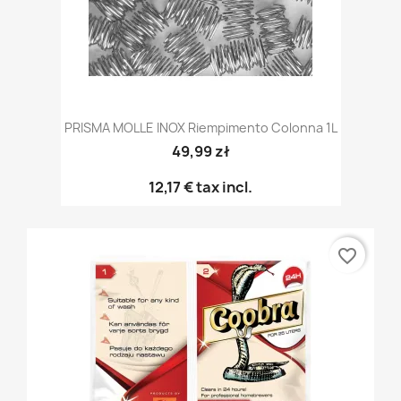
PRISMA MOLLE INOX Riempimento Colonna 1L
49,99 zł
12,17 €
tax incl.
favorite_border