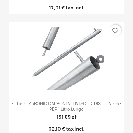
17,01 €
tax incl.
favorite_border
FILTRO CARBONIO CARBONI ATTIVI SOLIDI DISTILLATORE
PER 1 Litro Lungo
131,89 zł
32,10 €
tax incl.