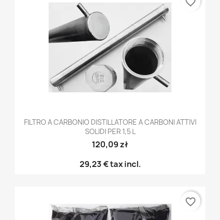
favorite_border
FILTRO A CARBONIO DISTILLATORE A CARBONI ATTIVI
SOLIDI PER 1,5 L
120,09 zł
29,23 €
tax incl.
favorite_border