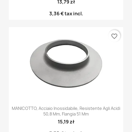
13,79 zł
3,36 €
tax incl.
favorite_border
MANICOTTO, Acciaio Inossidabile, Resistente Agli Acidi
50,8 Mm, Flangia 51 Mm
15,19 zł