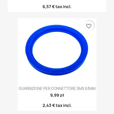
6,57 €
tax incl.
favorite_border
GUARNIZIONE PER CONNETTORE SMS 63MM
9,99 zł
2,43 €
tax incl.