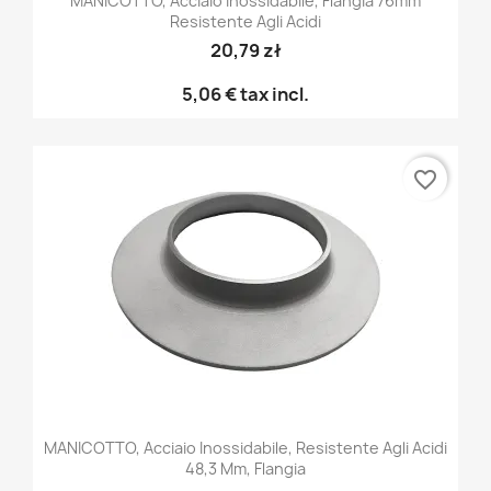
MANICOTTO, Acciaio Inossidabile, Flangia 76mm
Resistente Agli Acidi
20,79 zł
5,06 €
tax incl.
favorite_border
MANICOTTO, Acciaio Inossidabile, Resistente Agli Acidi
48,3 Mm, Flangia