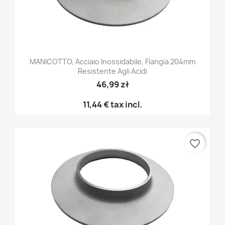
MANICOTTO, Acciaio Inossidabile, Flangia 204mm
Resistente Agli Acidi
46,99 zł
11,44 €
tax incl.
favorite_border