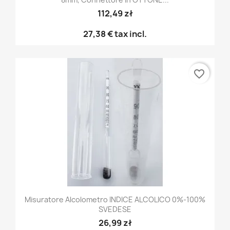
112,49 zł
27,38 €
tax incl.
favorite_border
Misuratore Alcolometro INDICE ALCOLICO 0%-100%
SVEDESE
26,99 zł