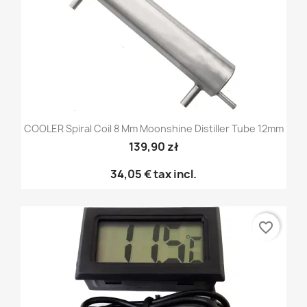
COOLER Spiral Coil 8 Mm Moonshine Distiller Tube 12mm
139,90 zł
34,05 €
tax incl.
favorite_border