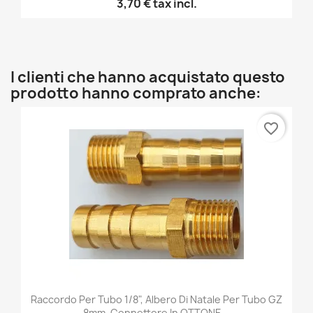
3,70 €
tax incl.
I clienti che hanno acquistato questo
prodotto hanno comprato anche:
favorite_border
Raccordo Per Tubo 1/8", Albero Di Natale Per Tubo GZ
8mm, Connettore In OTTONE...