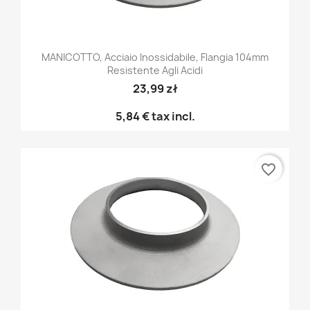
MANICOTTO, Acciaio Inossidabile, Flangia 104mm
Resistente Agli Acidi
23,99 zł
5,84 €
tax incl.
favorite_border