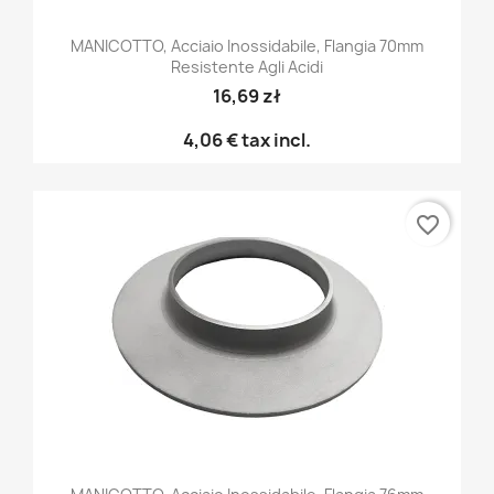
MANICOTTO, Acciaio Inossidabile, Flangia 70mm
Resistente Agli Acidi
16,69 zł
4,06 €
tax incl.
favorite_border