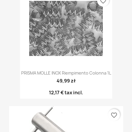
favorite_border
PRISMA MOLLE INOX Riempimento Colonna 1L
49,99 zł
12,17 €
tax incl.
favorite_border