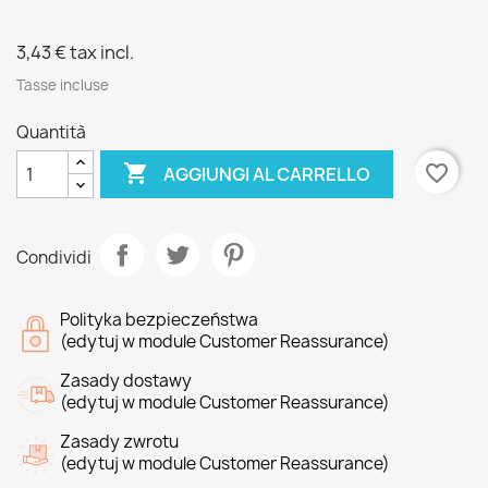
3,43 €
tax incl.
Tasse incluse
Quantità

favorite_border
AGGIUNGI AL CARRELLO
Condividi
Polityka bezpieczeństwa
(edytuj w module Customer Reassurance)
Zasady dostawy
(edytuj w module Customer Reassurance)
Zasady zwrotu
(edytuj w module Customer Reassurance)