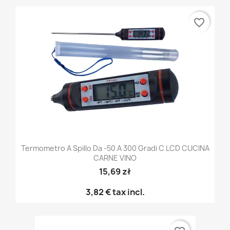
favorite_border
Termometro A Spillo Da -50 A 300 Gradi C LCD CUCINA
CARNE VINO
15,69 zł
3,82 €
tax incl.