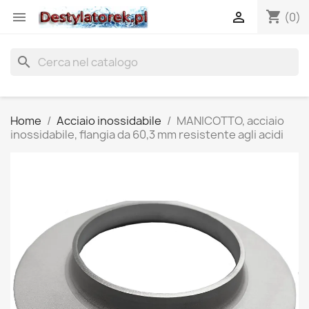
shopping_cart


(0)
search
Home
Acciaio inossidabile
MANICOTTO, acciaio
inossidabile, flangia da 60,3 mm resistente agli acidi