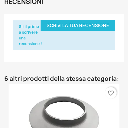
RECENSIONI
SCRIVI LA TUA RECENSIONE
Sii il primo
a scrivere
una
recensione !
6 altri prodotti della stessa categoria:
favorite_border