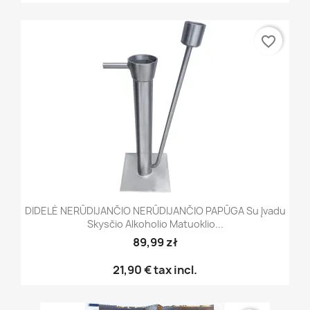
favorite_border
DIDELĖ NERŪDIJANČIO NERŪDIJANČIO PAPŪGA Su Įvadu
Skysčio Alkoholio Matuoklio...
89,99 zł
21,90 €
tax incl.