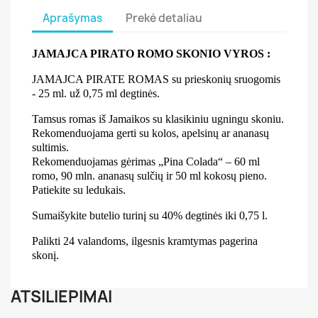
Aprašymas
Prekė detaliau
JAMAJCA PIRATO ROMO SKONIO VYROS :
JAMAJCA PIRATE ROMAS su prieskonių sruogomis
- 25 ml. už 0,75 ml degtinės.
Tamsus romas iš Jamaikos su klasikiniu ugningu skoniu.
Rekomenduojama gerti su kolos, apelsinų ar ananasų
sultimis.
Rekomenduojamas gėrimas „Pina Colada“ – 60 ml
romo, 90 mln. ananasų sulčių ir 50 ml kokosų pieno.
Patiekite su ledukais.
Sumaišykite butelio turinį su 40% degtinės iki 0,75 l.
Palikti 24 valandoms, ilgesnis kramtymas pagerina
skonį.
ATSILIEPIMAI