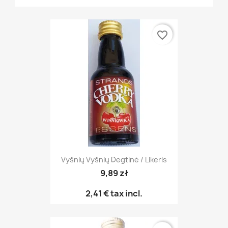
favorite_border
Vyšnių Vyšnių Degtinė / Likeris
9,89 zł
2,41 €
tax incl.