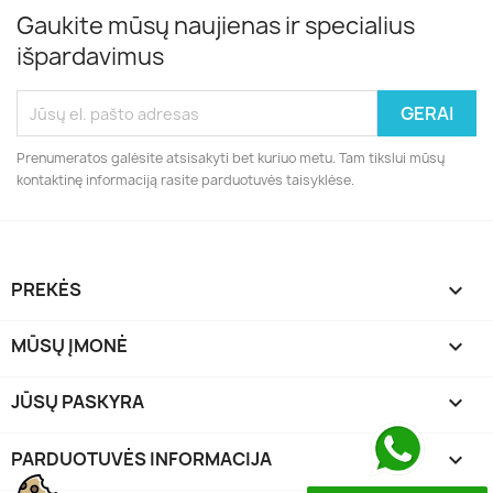
Gaukite mūsų naujienas ir specialius
išpardavimus
Prenumeratos galėsite atsisakyti bet kuriuo metu. Tam tikslui mūsų
kontaktinę informaciją rasite parduotuvės taisyklėse.
PREKĖS

MŪSŲ ĮMONĖ

JŪSŲ PASKYRA

PARDUOTUVĖS INFORMACIJA
keyboard_arrow_down