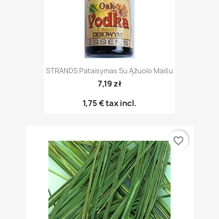
STRANDS Pataisymas Su Ąžuolo Maišu
7,19 zł
1,75 €
tax incl.
favorite_border