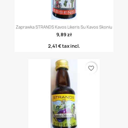
Zaprawka STRANDS Kavos Likeris Su Kavos Skoniu
9,89 zł
2,41 €
tax incl.
favorite_border