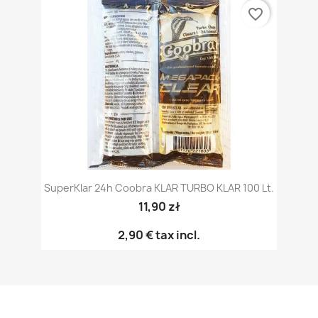
favorite_border
SuperKlar 24h Coobra KLAR TURBO KLAR 100 Lt.
11,90 zł
2,90 €
tax incl.