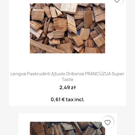
favorite_border
Lengvai Paskrudinti Ąžuolo Dribsniai PRANCŪZIJA Super
Taste
2,49 zł
0,61 €
tax incl.
favorite_border