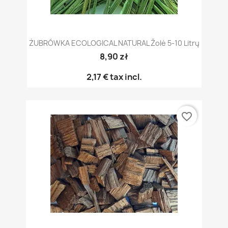
ŻUBRÓWKA ECOLOGICAL NATURAL Žolė 5-10 Litrų
8,90 zł
2,17 €
tax incl.
favorite_border