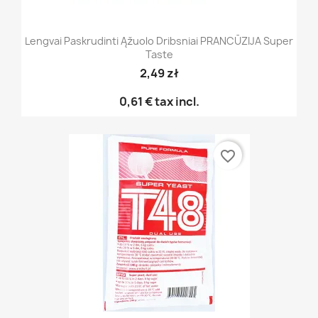
Lengvai Paskrudinti Ąžuolo Dribsniai PRANCŪZIJA Super
Taste
2,49 zł
0,61 €
tax incl.
favorite_border