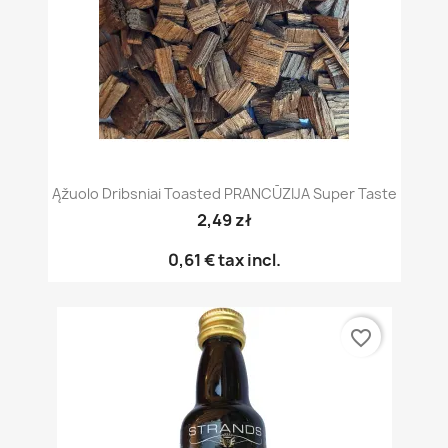
Ąžuolo Dribsniai Toasted PRANCŪZIJA Super Taste
2,49 zł
0,61 €
tax incl.
favorite_border