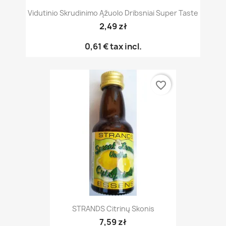
Vidutinio Skrudinimo Ąžuolo Dribsniai Super Taste
2,49 zł
0,61 €
tax incl.
favorite_border
STRANDS Citrinų Skonis
7,59 zł