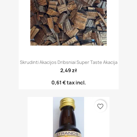
Skrudinti Akacijos Dribsniai Super Taste Akacija
2,49 zł
0,61 €
tax incl.
favorite_border