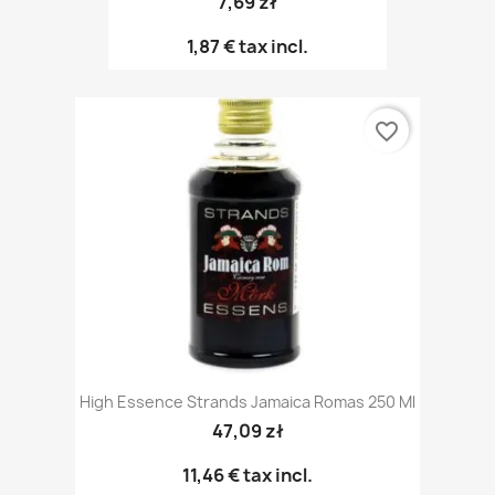
7,69 zł
1,87 €
tax incl.
favorite_border
High Essence Strands Jamaica Romas 250 Ml
47,09 zł
11,46 €
tax incl.