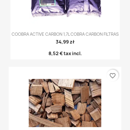
COOBRA ACTIVE CARBON 1,7L COBRA CARBON FILTRAS
34,99 zł
8,52 €
tax incl.
favorite_border