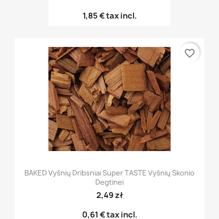
1,85 €
tax incl.
favorite_border
BAKED Vyšnių Dribsniai Super TASTE Vyšnių Skonio
Degtinei
2,49 zł
0,61 €
tax incl.