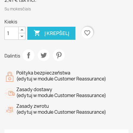
2,41 €
tax incl.
Su mokesčiais
Kiekis

favorite_border
Į KREPŠELĮ
Dalintis
Polityka bezpieczeństwa
(edytuj w module Customer Reassurance)
Zasady dostawy
(edytuj w module Customer Reassurance)
Zasady zwrotu
(edytuj w module Customer Reassurance)