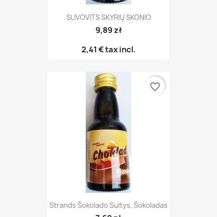
SLIVOVITS SKYRIŲ SKONIO
9,89 zł
2,41 €
tax incl.
favorite_border
Strands Šokolado Sultys, Šokoladas