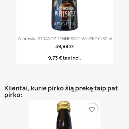
Zaprawka STRANDS TENNESSEE WHISKEY 250ml
39,99 zł
9,73 €
tax incl.
Klientai, kurie pirko šią prekę taip pat
pirko:
favorite_border