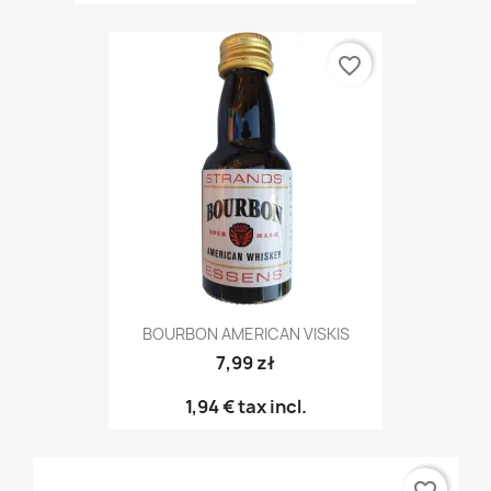
favorite_border
BOURBON AMERICAN VISKIS
7,99 zł
1,94 €
tax incl.