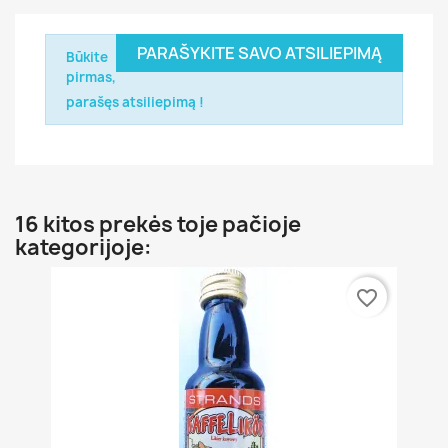
PARAŠYKITE SAVO ATSILIEPIMĄ
Būkite
pirmas,
parašęs atsiliepimą !
16 kitos prekės toje pačioje
kategorijoje:
favorite_border