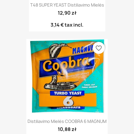
T48 SUPER YEAST Distiliavimo Mielės
12,90 zł
3,14 €
tax incl.
favorite_border
Distiliavimo Mielės COOBRA 6 MAGNUM
10,88 zł