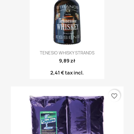
TENESIO WHISKY STRANDS
9,89 zł
2,41 €
tax incl.
favorite_border