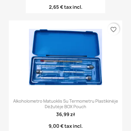
2,65 €
tax incl.
favorite_border
Alkoholometro Matuoklis Su Termometru Plastikinėje
Dėžutėje BOX Pouch
36,99 zł
9,00 €
tax incl.