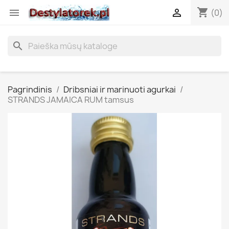
shopping_cart


(0)
search
Pagrindinis
Dribsniai ir marinuoti agurkai
STRANDS JAMAICA RUM tamsus