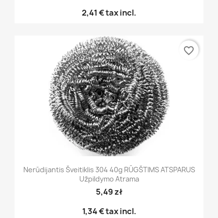
2,41 €
tax incl.
favorite_border
Nerūdijantis Šveitiklis 304 40g RŪGŠTIMS ATSPARUS
Užpildymo Atrama
5,49 zł
1,34 €
tax incl.