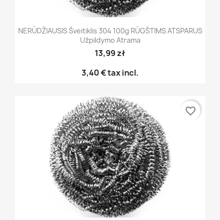
NERŪDŽIAUSIS Šveitiklis 304 100g RŪGŠTIMS ATSPARUS
Užpildymo Atrama
13,99 zł
3,40 €
tax incl.
favorite_border