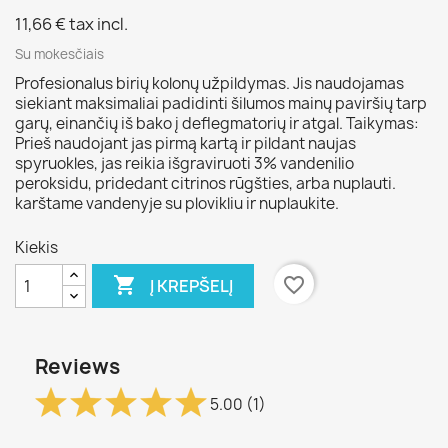
11,66 €
tax incl.
Su mokesčiais
Profesionalus birių kolonų užpildymas. Jis naudojamas
siekiant maksimaliai padidinti šilumos mainų paviršių tarp
garų, einančių iš bako į deflegmatorių ir atgal. Taikymas:
Prieš naudojant jas pirmą kartą ir pildant naujas
spyruokles, jas reikia išgraviruoti 3% vandenilio
peroksidu, pridedant citrinos rūgšties, arba nuplauti.
karštame vandenyje su plovikliu ir nuplaukite.
Kiekis

favorite_border
Į KREPŠELĮ
Reviews
5.00
(1)