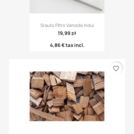
Srauto Filtro Vamzdis Indui
19,99 zł
4,86 €
tax incl.
favorite_border