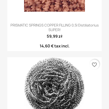
PRISMATIC SPRINGS COPPER FILLING 0,5l Distiliatorius
SUPER!
59,99 zł
14,60 €
tax incl.
favorite_border