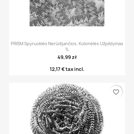
PRISM Spyruoklės Nerūdijančios. Kolonėlės Užpildymas
1L
49,99 zł
12,17 €
tax incl.
favorite_border