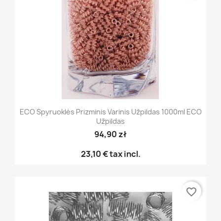
ECO Spyruoklės Prizminis Varinis Užpildas 1000ml ECO
Užpildas
94,90 zł
23,10 €
tax incl.
favorite_border