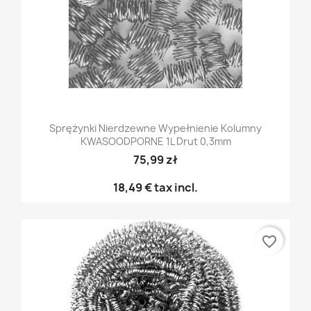
Sprężynki Nierdzewne Wypełnienie Kolumny
KWASOODPORNE 1L Drut 0,3mm
75,99 zł
18,49 €
tax incl.
favorite_border