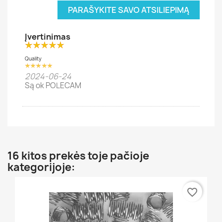
PARAŠYKITE SAVO ATSILIEPIMĄ
Įvertinimas
Quality
2024-06-24
Są ok POLECAM
16 kitos prekės toje pačioje
kategorijoje:
favorite_border