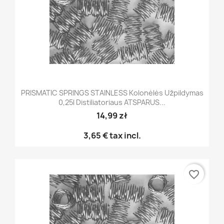
PRISMATIC SPRINGS STAINLESS Kolonėlės Užpildymas
0,25l Distiliatoriaus ATSPARUS...
14,99 zł
3,65 €
tax incl.
favorite_border