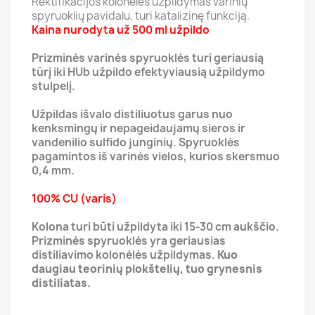
Rektifikacijos kolonėlės užpildymas varinių
spyruoklių pavidalu, turi katalizinę funkciją.
Kaina nurodyta už 500 ml užpildo
Prizminės varinės spyruoklės turi geriausią
tūrį iki HUb užpildo efektyviausią užpildymo
stulpelį.
Užpildas išvalo distiliuotus garus nuo
kenksmingų ir nepageidaujamų sieros ir
vandenilio sulfido junginių. Spyruoklės
pagamintos iš varinės vielos, kurios skersmuo
0,4 mm.
100% CU (varis)
Kolona turi būti užpildyta iki 15-30 cm aukščio.
Prizminės spyruoklės yra geriausias
distiliavimo kolonėlės užpildymas.
Kuo
daugiau teorinių plokštelių, tuo grynesnis
distiliatas.