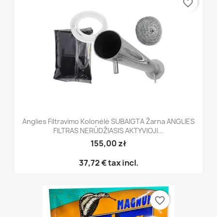
favorite_border
Anglies Filtravimo Kolonėlė SUBAIGTA Žarna ANGLIES
FILTRAS NERŪDŽIASIS AKTYVIOJI...
155,00 zł
37,72 €
tax incl.
favorite_border