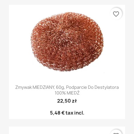
favorite_border
Zmywak MIEDZIANY, 60g, Podparcie Do Destylatora
100% MIEDŹ
22,50 zł
5,48 €
tax incl.