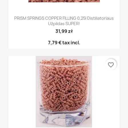
PRISM SPRINGS COPPER FILLING 0,25l Distiliatoriaus
Užpildas SUPER!
31,99 zł
7,79 €
tax incl.
favorite_border