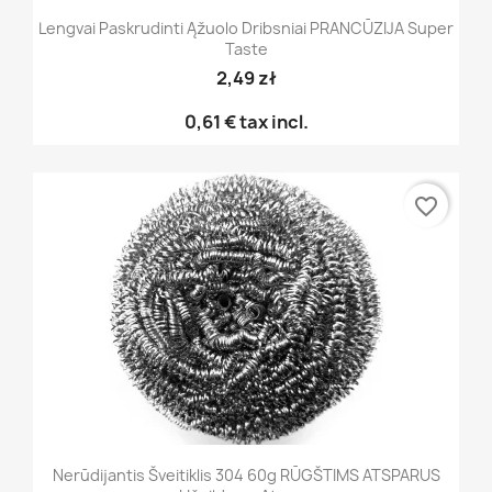
Lengvai Paskrudinti Ąžuolo Dribsniai PRANCŪZIJA Super
Taste
2,49 zł
0,61 €
tax incl.
favorite_border
Nerūdijantis Šveitiklis 304 60g RŪGŠTIMS ATSPARUS