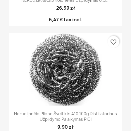
NERŪDŽIAMASIS Kolonėlės Užpildymas 0,5l...
26,59 zł
6,47 €
tax incl.
favorite_border
Nerūdijančio Plieno Šveitiklis 410 100g Distiliatoriaus
Užpildymo Palaikymas PIGI
9,90 zł