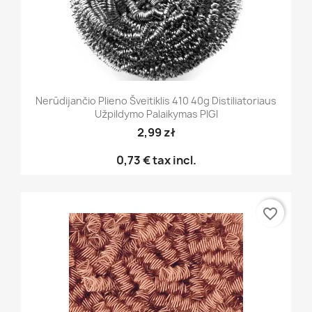
Nerūdijančio Plieno Šveitiklis 410 40g Distiliatoriaus
Užpildymo Palaikymas PIGI
2,99 zł
0,73 €
tax incl.
favorite_border