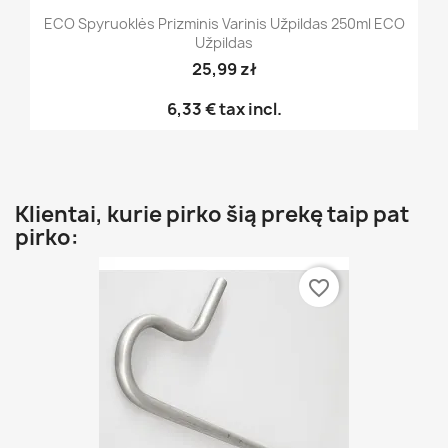
ECO Spyruoklės Prizminis Varinis Užpildas 250ml ECO
Užpildas
25,99 zł
6,33 €
tax incl.
Klientai, kurie pirko šią prekę taip pat
pirko:
favorite_border