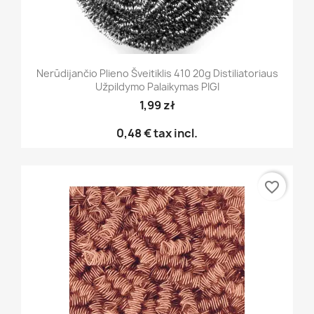
Nerūdijančio Plieno Šveitiklis 410 20g Distiliatoriaus
Užpildymo Palaikymas PIGI
1,99 zł
0,48 €
tax incl.
favorite_border