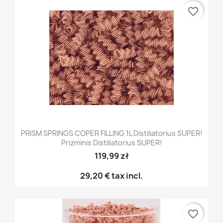
favorite_border
PRISM SPRINGS COPER FILLING 1L Distiliatorius SUPER!
Prizminis Distiliatorius SUPER!
119,99 zł
29,20 €
tax incl.
favorite_border