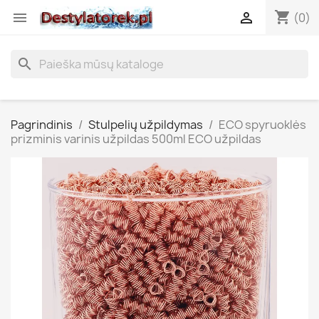
shopping_cart


(0)
search
Pagrindinis
Stulpelių užpildymas
ECO spyruoklės
prizminis varinis užpildas 500ml ECO užpildas