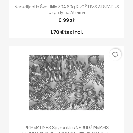
Nerūdijantis Šveitiklis 304 60g RŪGŠTIMS ATSPARUS
Užpildymo Atrama
6,99 zł
1,70 €
tax incl.
favorite_border
PRISMATINĖS Spyruoklės NERŪDŽIAMASIS