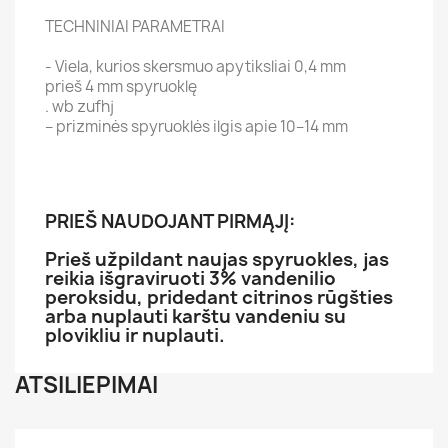
TECHNINIAI PARAMETRAI
- Viela, kurios skersmuo apytiksliai 0,4 mm
prieš 4 mm spyruoklę
. wb zufhj
– prizminės spyruoklės ilgis apie 10–14 mm
PRIEŠ NAUDOJANT PIRMĄJĮ:
Prieš užpildant naujas spyruokles, jas
reikia išgraviruoti 3% vandenilio
peroksidu, pridedant citrinos rūgšties
arba nuplauti karštu vandeniu su
plovikliu ir nuplauti.
ATSILIEPIMAI