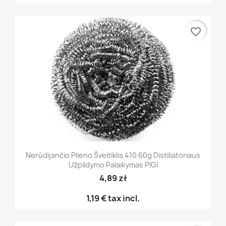
favorite_border
Nerūdijančio Plieno Šveitiklis 410 60g Distiliatoriaus
Užpildymo Palaikymas PIGI
4,89 zł
1,19 €
tax incl.