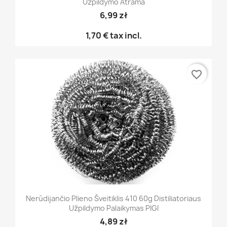
Užpildymo Atrama
6,99 zł
1,70 €
tax incl.
favorite_border
Nerūdijančio Plieno Šveitiklis 410 60g Distiliatoriaus
Užpildymo Palaikymas PIGI
4,89 zł