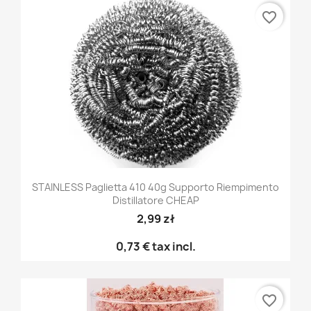
favorite_border
STAINLESS Paglietta 410 40g Supporto Riempimento
Distillatore CHEAP
2,99 zł
0,73 €
tax incl.
favorite_border