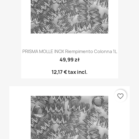
PRISMA MOLLE INOX Riempimento Colonna 1L
49,99 zł
12,17 €
tax incl.
favorite_border