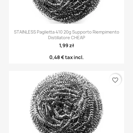
STAINLESS Paglietta 410 20g Supporto Riempimento
Distillatore CHEAP
1,99 zł
0,48 €
tax incl.
favorite_border