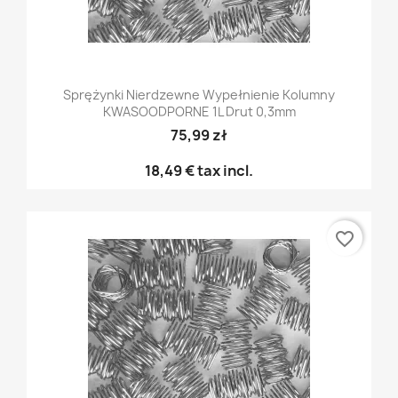
Sprężynki Nierdzewne Wypełnienie Kolumny
KWASOODPORNE 1L Drut 0,3mm
75,99 zł
18,49 €
tax incl.
favorite_border