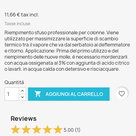
11,66 €
tax incl.
Tasse incluse
Riempimento sfuso professionale per colonne. Viene
utilizzato per massimizzare la superficie di scambio
termico tra il vapore che va dal serbatoio al deflemmatore
e ritorno. Applicazione: Prima del primo utilizzo e del
riempimento delle nuove molle, è necessario mordenzarli
con acqua ossigenata al 3% con aggiunta di acido citrico
o lavarli. in acqua calda con detersivo e risciacquare.
Quantità

favorite_border
AGGIUNGI AL CARRELLO
Reviews
5.00
(1)