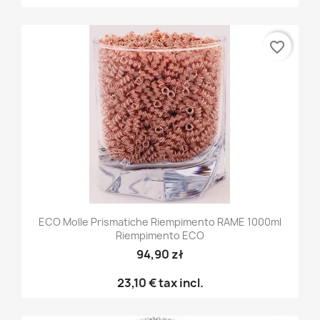
favorite_border
ECO Molle Prismatiche Riempimento RAME 1000ml
Riempimento ECO
94,90 zł
23,10 €
tax incl.