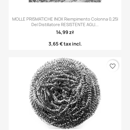
MOLLE PRISMATICHE INOX Riempimento Colonna 0,25l
Del Distillatore RESISTENTE AGLI...
14,99 zł
3,65 €
tax incl.
favorite_border