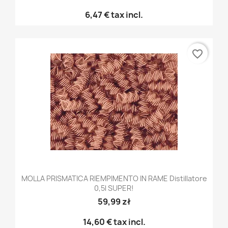
6,47 €
tax incl.
favorite_border
MOLLA PRISMATICA RIEMPIMENTO IN RAME Distillatore
0,5l SUPER!
59,99 zł
14,60 €
tax incl.