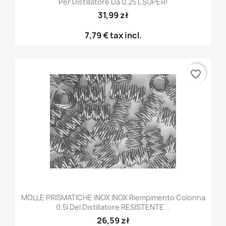
Per Distillatore Da 0,25 L SUPER!
31,99 zł
7,79 €
tax incl.
favorite_border
MOLLE PRISMATICHE INOX INOX Riempimento Colonna
0,5l Del Distillatore RESISTENTE...
26,59 zł