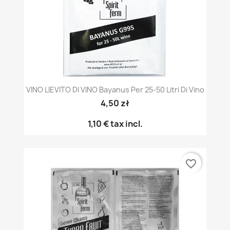
VINO LIEVITO DI VINO Bayanus Per 25-50 Litri Di Vino
4,50 zł
1,10 €
tax incl.
favorite_border