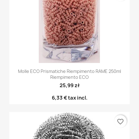
Molle ECO Prismatiche Riempimento RAME 250ml
Riempimento ECO
25,99 zł
6,33 €
tax incl.
favorite_border