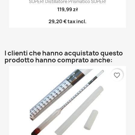
SUPER! Distillatore Prismatico SUPER!
119,99 zł
29,20 €
tax incl.
I clienti che hanno acquistato questo
prodotto hanno comprato anche:
favorite_border