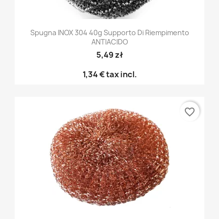
Spugna INOX 304 40g Supporto Di Riempimento
ANTIACIDO
5,49 zł
1,34 €
tax incl.
favorite_border