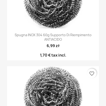
Spugna INOX 304 60g Supporto Di Riempimento
ANTIACIDO
6,99 zł
1,70 €
tax incl.
favorite_border