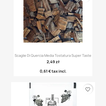
Scaglie Di Quercia Media Tostatura Super Taste
2,49 zł
0,61 €
tax incl.
favorite_border