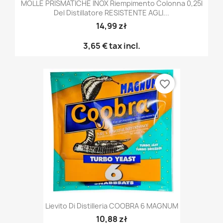
MOLLE PRISMATICHE INOX Riempimento Colonna 0,25l
Del Distillatore RESISTENTE AGLI...
14,99 zł
3,65 €
tax incl.
favorite_border
Lievito Di Distilleria COOBRA 6 MAGNUM
10,88 zł