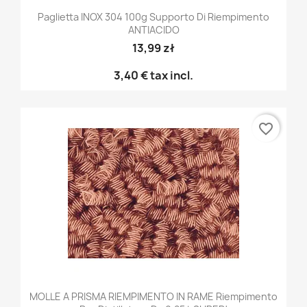
Paglietta INOX 304 100g Supporto Di Riempimento
ANTIACIDO
13,99 zł
3,40 €
tax incl.
favorite_border
MOLLE A PRISMA RIEMPIMENTO IN RAME Riempimento