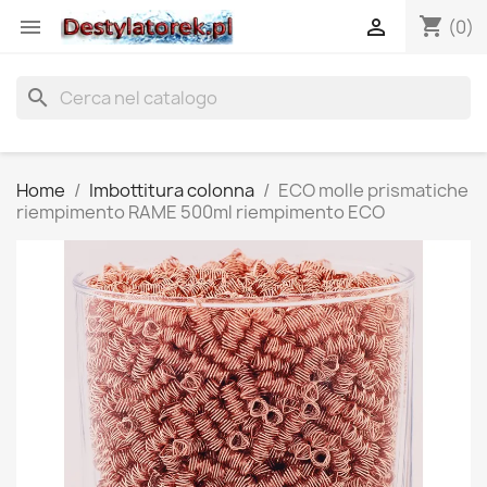
shopping_cart


(0)
search
Home
Imbottitura colonna
ECO molle prismatiche
riempimento RAME 500ml riempimento ECO