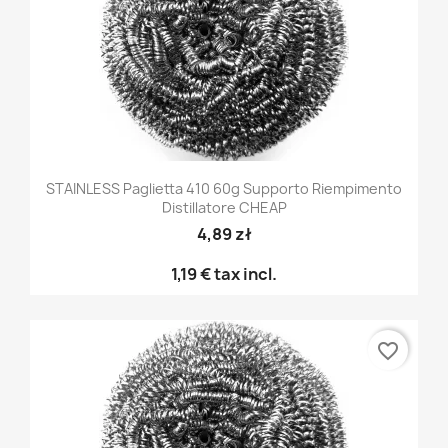
STAINLESS Paglietta 410 60g Supporto Riempimento
Distillatore CHEAP
4,89 zł
1,19 €
tax incl.
favorite_border