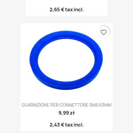
2,65 €
tax incl.
favorite_border
GUARNIZIONE PER CONNETTORE SMS 63MM
9,99 zł
2,43 €
tax incl.