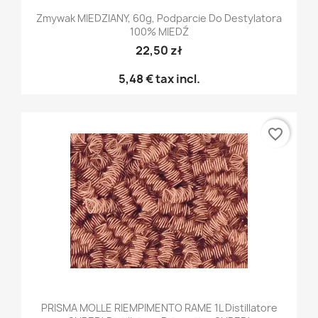
Zmywak MIEDZIANY, 60g, Podparcie Do Destylatora
100% MIEDŹ
22,50 zł
5,48 €
tax incl.
favorite_border
PRISMA MOLLE RIEMPIMENTO RAME 1L Distillatore