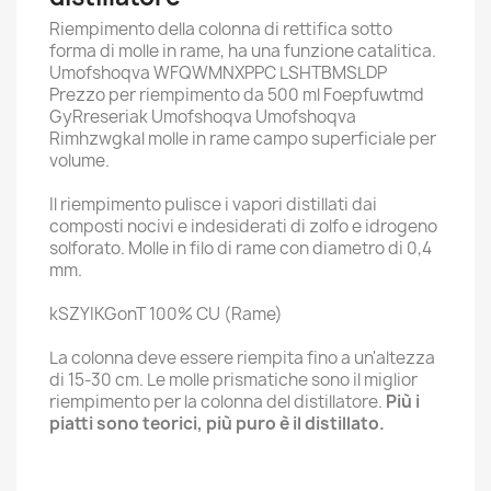
Riempimento della colonna di rettifica sotto
forma di molle in rame, ha una funzione catalitica.
Umofshoqva WFQWMNXPPC LSHTBMSLDP
Prezzo per riempimento da 500 ml Foepfuwtmd
GyRreseriak Umofshoqva Umofshoqva
Rimhzwgkal molle in rame campo superficiale per
volume.
Il riempimento pulisce i vapori distillati dai
composti nocivi e indesiderati di zolfo e idrogeno
solforato. Molle in filo di rame con diametro di 0,4
mm.
kSZYIKGonT 100% CU (Rame)
La colonna deve essere riempita fino a un'altezza
di 15-30 cm. Le molle prismatiche sono il miglior
riempimento per la colonna del distillatore.
Più i
piatti sono teorici, più puro è il distillato.