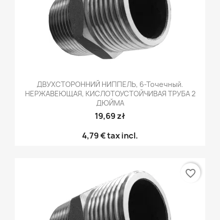
ДВУХСТОРОННИЙ НИППЕЛЬ, 6-Точечный.
НЕРЖАВЕЮЩАЯ, КИСЛОТОУСТОЙЧИВАЯ ТРУБА 2
ДЮЙМА
19,69 zł
4,79 €
tax incl.
favorite_border