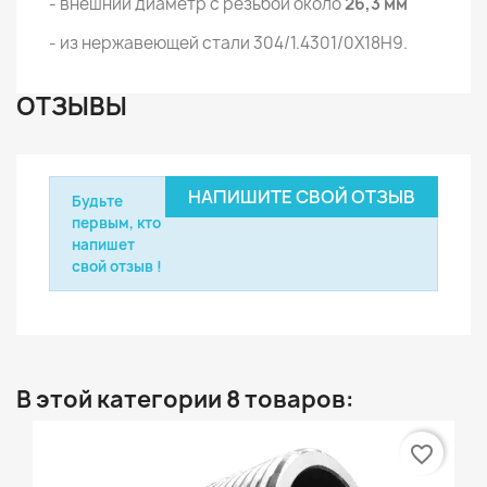
- внешний диаметр с резьбой около
26,3 мм
- из нержавеющей стали 304/1.4301/0Х18Н9.
ОТЗЫВЫ
НАПИШИТЕ СВОЙ ОТЗЫВ
Будьте
первым, кто
напишет
свой отзыв !
В этой категории 8 товаров:
favorite_border