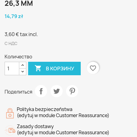
26,3 ММ
14,79 zł
3,60 €
tax incl.
С НДС
Количество

favorite_border
В КОРЗИНУ
Поделиться
Polityka bezpieczeństwa
(edytuj w module Customer Reassurance)
Zasady dostawy
(edytuj w module Customer Reassurance)