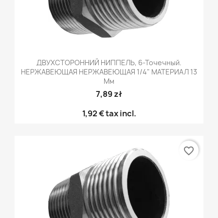
ДВУХСТОРОННИЙ НИППЕЛЬ, 6-Точечный.
НЕРЖАВЕЮЩАЯ НЕРЖАВЕЮЩАЯ 1/4" МАТЕРИАЛ 13
Мм
7,89 zł
1,92 €
tax incl.
favorite_border