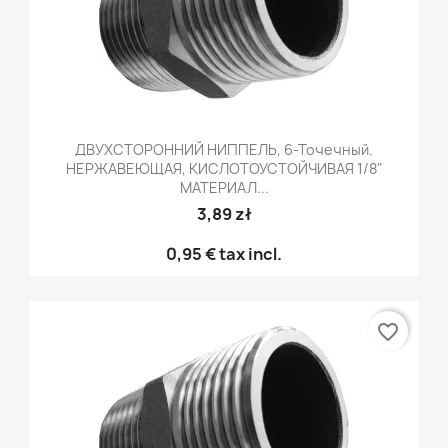
ДВУХСТОРОННИЙ НИППЕЛЬ, 6-Точечный.
НЕРЖАВЕЮЩАЯ, КИСЛОТОУСТОЙЧИВАЯ 1/8"
МАТЕРИАЛ...
3,89 zł
0,95 €
tax incl.
favorite_border