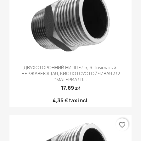
ДВУХСТОРОННИЙ НИППЕЛЬ, 6-Точечный.
НЕРЖАВЕЮЩАЯ, КИСЛОТОУСТОЙЧИВАЯ 3/2
"МАТЕРИАЛ 1...
17,89 zł
4,35 €
tax incl.
favorite_border