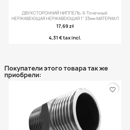
ДВУХСТОРОННИЙ НИППЕЛЬ, 6-Точечный.
НЕРЖАВЕЮЩАЯ НЕРЖАВЕЮЩАЯ 1" 33мм МАТЕРИАЛ
17,69 zł
4,31 €
tax incl.
Покупатели этого товара так же
приобрели:
favorite_border