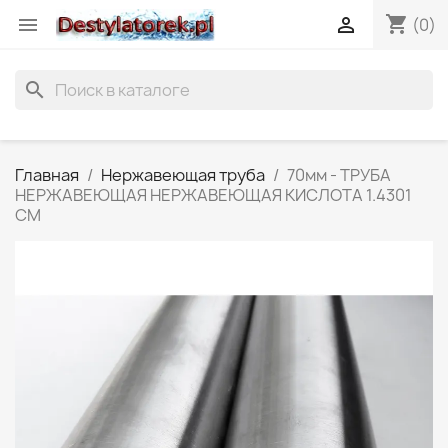
shopping_cart


(0)
search
Главная
Нержавеющая труба
70мм - ТРУБА
НЕРЖАВЕЮЩАЯ НЕРЖАВЕЮЩАЯ КИСЛОТА 1.4301
CM