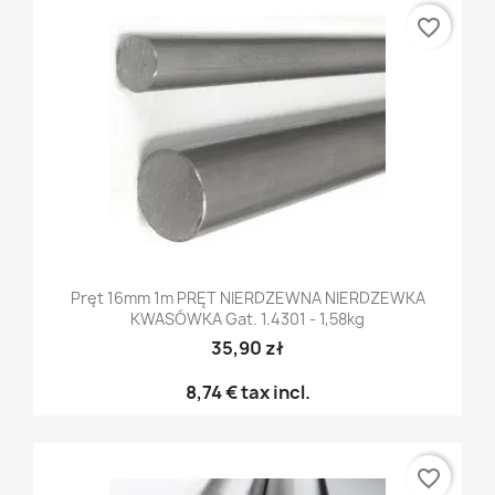
favorite_border
Pręt 16mm 1m PRĘT NIERDZEWNA NIERDZEWKA
KWASÓWKA Gat. 1.4301 - 1,58kg
35,90 zł
8,74 €
tax incl.
favorite_border