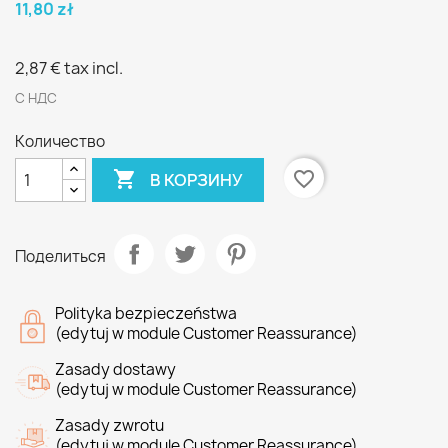
11,80 zł
2,87 €
tax incl.
С НДС
Количество

favorite_border
В КОРЗИНУ
Поделиться
Polityka bezpieczeństwa
(edytuj w module Customer Reassurance)
Zasady dostawy
(edytuj w module Customer Reassurance)
Zasady zwrotu
(edytuj w module Customer Reassurance)