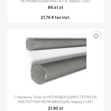
НЕРЖАВЕЮЩАЯ КИСЛОТА, Марка 1.4301
89,41 zł
21,76 €
tax incl.
favorite_border
Стержень 10мм 1м НЕРЖАВЕЮЩИЙ СТЕРЖЕНЬ
КИСЛОТНАЯ НЕРЖАВЕЮЩАЯ, Марка 1.4301
21,90 zł