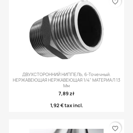
favorite_border
ДВУХСТОРОННИЙ НИППЕЛЬ, 6-Точечный.
НЕРЖАВЕЮЩАЯ НЕРЖАВЕЮЩАЯ 1/4" МАТЕРИАЛ 13
Мм
7,89 zł
1,92 €
tax incl.
favorite_border