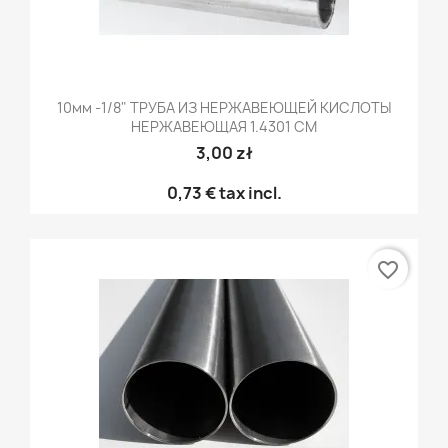
10мм -1/8" ТРУБА ИЗ НЕРЖАВЕЮЩЕЙ КИСЛОТЫ
НЕРЖАВЕЮЩАЯ 1.4301 CM
3,00 zł
0,73 €
tax incl.
favorite_border