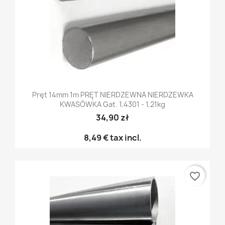
Pręt 14mm 1m PRĘT NIERDZEWNA NIERDZEWKA
KWASÓWKA Gat. 1.4301 - 1,21kg
34,90 zł
8,49 €
tax incl.
favorite_border