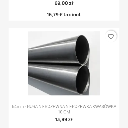
69,00 zł
16,79 €
tax incl.
favorite_border
54mm - RURA NIERDZEWNA NIERDZEWKA KWASÓWKA
10 CM
13,99 zł