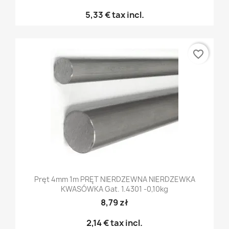
5,33 €
tax incl.
favorite_border
Pręt 4mm 1m PRĘT NIERDZEWNA NIERDZEWKA
KWASÓWKA Gat. 1.4301 -0,10kg
8,79 zł
2,14 €
tax incl.