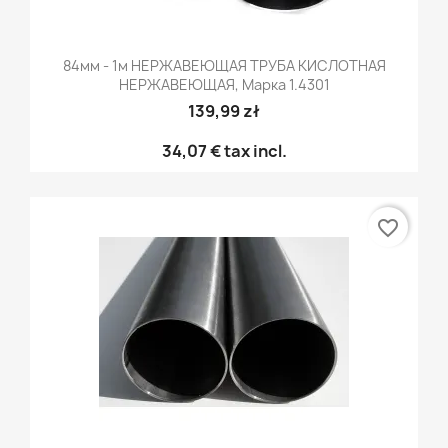
84мм - 1м НЕРЖАВЕЮЩАЯ ТРУБА КИСЛОТНАЯ
НЕРЖАВЕЮЩАЯ, Марка 1.4301
139,99 zł
34,07 €
tax incl.
favorite_border