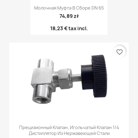
Молочная Муфта В Сборе DN 65
74,89 zł
18,23 €
tax incl.
favorite_border
Прецизионный Клапан, Игольчатый Клапан 1/4
Дистиллятор Из Нержавеющей Стали