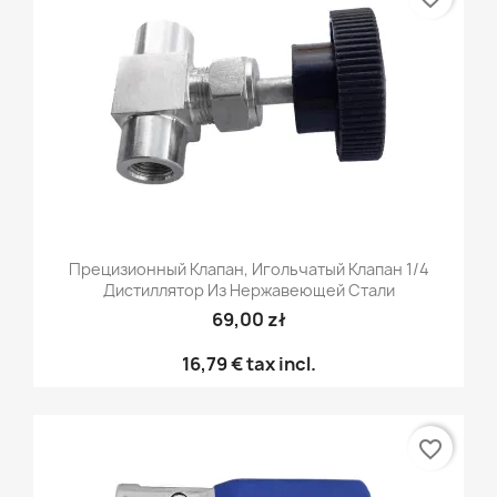
Прецизионный Клапан, Игольчатый Клапан 1/4
Дистиллятор Из Нержавеющей Стали
69,00 zł
16,79 €
tax incl.
favorite_border