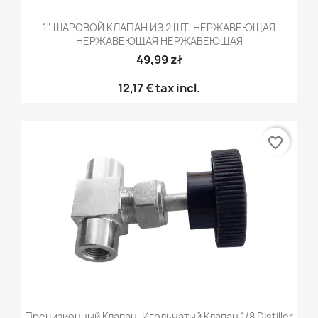
1" ШАРОВОЙ КЛАПАН ИЗ 2 ШТ. НЕРЖАВЕЮЩАЯ
НЕРЖАВЕЮЩАЯ НЕРЖАВЕЮЩАЯ
49,99 zł
12,17 €
tax incl.
favorite_border
Прецизионный Клапан, Игольчатый Клапан 1/8 Distiller