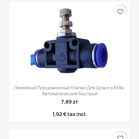
favorite_border
Линейный Прецизионный Клапан Для Шланга 8 Мм,
Автоматический Быстрый
7,89 zł
1,92 €
tax incl.
favorite_border