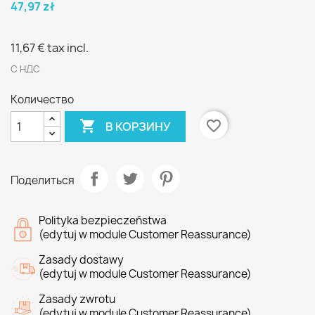
47,97 zł
11,67 €
tax incl.
С НДС
Количество

favorite_border
В КОРЗИНУ
Поделиться
Polityka bezpieczeństwa
(edytuj w module Customer Reassurance)
Zasady dostawy
(edytuj w module Customer Reassurance)
Zasady zwrotu
(edytuj w module Customer Reassurance)