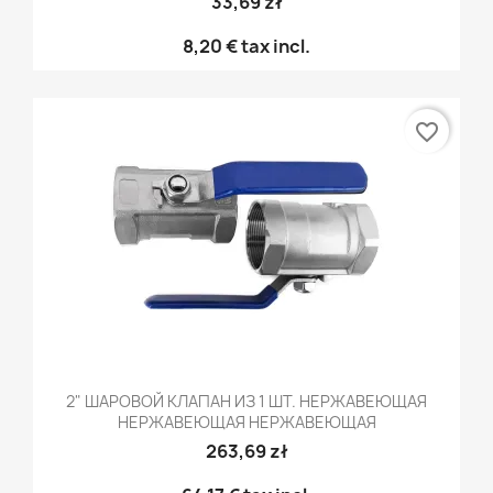
33,69 zł
8,20 €
tax incl.
favorite_border
2" ШАРОВОЙ КЛАПАН ИЗ 1 ШТ. НЕРЖАВЕЮЩАЯ
НЕРЖАВЕЮЩАЯ НЕРЖАВЕЮЩАЯ
263,69 zł