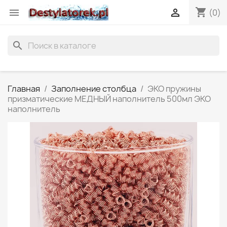
shopping_cart


(0)
search
Главная
Заполнение столбца
ЭКО пружины
призматические МЕДНЫЙ наполнитель 500мл ЭКО
наполнитель