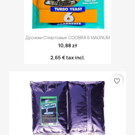
Дрожжи Спиртовые COOBRA 6 MAGNUM
10,88 zł
2,65 €
tax incl.
favorite_border