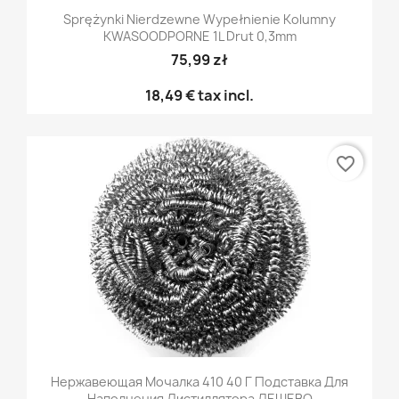
Sprężynki Nierdzewne Wypełnienie Kolumny
KWASOODPORNE 1L Drut 0,3mm
75,99 zł
18,49 €
tax incl.
favorite_border
Нержавеющая Мочалка 410 40 Г Подставка Для
Наполнения Дистиллятора ДЕШЕВО