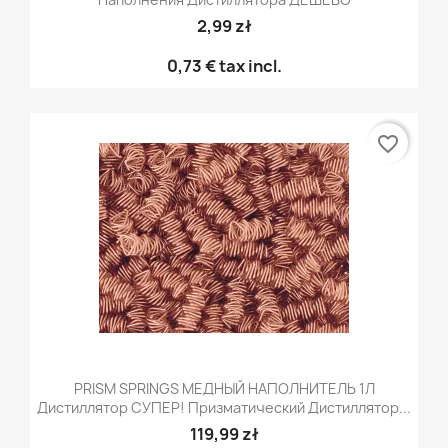
2,99 zł
0,73 €
tax incl.
favorite_border
PRISM SPRINGS МЕДНЫЙ НАПОЛНИТЕЛЬ 1Л
Дистиллятор СУПЕР! Призматический Дистиллятор...
119,99 zł