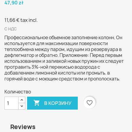
47,90 zł
11,66 €
tax incl.
С НДС
Профессиональное объемное заполнение колонн. Он
используется для максимизации поверхности
теплообмена между паром, идущим из резервуара в
дефлегматор и обратно. Приложение: Перед первым
использованием и заливкой новых пружин их следует
протравить 3%-ной перекисью водорода с
добавлением лимонной кислоты или промыть. в
горячей воде с моющим средством и прополоскать.
Количество

favorite_border
В КОРЗИНУ
Reviews