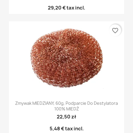
29,20 €
tax incl.
favorite_border
Zmywak MIEDZIANY, 60g, Podparcie Do Destylatora
100% MIEDŹ
22,50 zł
5,48 €
tax incl.