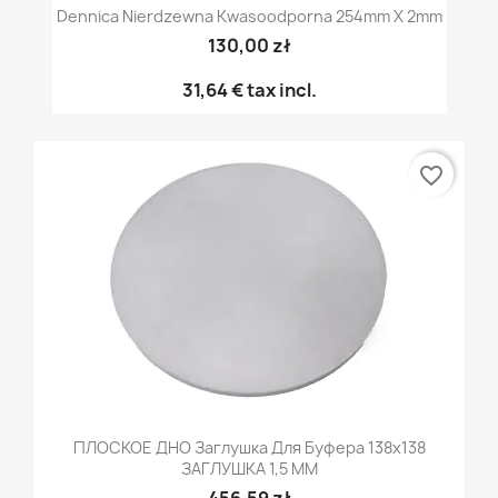
Dennica Nierdzewna Kwasoodporna 254mm X 2mm
130,00 zł
31,64 €
tax incl.
favorite_border
ПЛОСКОЕ ДНО Заглушка Для Буфера 138x138
ЗАГЛУШКА 1,5 ММ
456,59 zł