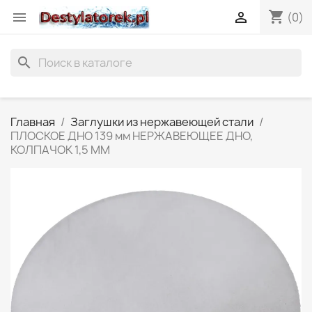
shopping_cart


(0)
search
Главная
Заглушки из нержавеющей стали
ПЛОСКОЕ ДНО 139 мм НЕРЖАВЕЮЩЕЕ ДНО,
КОЛПАЧОК 1,5 ММ