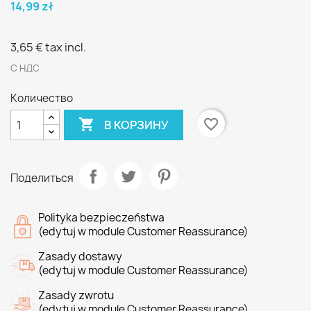
14,99 zł
3,65 €
tax incl.
С НДС
Количество

favorite_border
В КОРЗИНУ
Поделиться
Polityka bezpieczeństwa
(edytuj w module Customer Reassurance)
Zasady dostawy
(edytuj w module Customer Reassurance)
Zasady zwrotu
(edytuj w module Customer Reassurance)