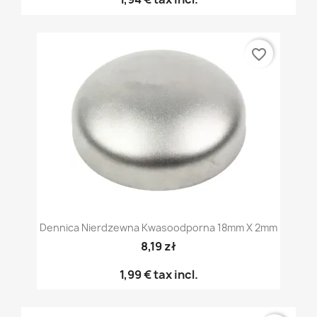
favorite_border
Dennica Nierdzewna Kwasoodporna 18mm X 2mm
8,19 zł
1,99 €
tax incl.