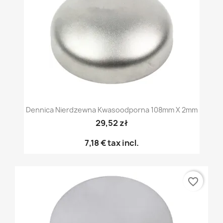
Dennica Nierdzewna Kwasoodporna 108mm X 2mm
29,52 zł
7,18 €
tax incl.
favorite_border