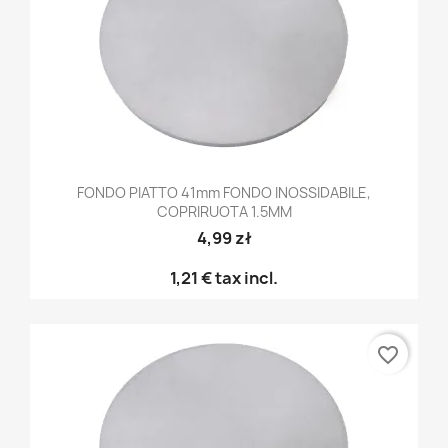
FONDO PIATTO 41mm FONDO INOSSIDABILE,
COPRIRUOTA 1.5MM
4,99 zł
1,21 €
tax incl.
favorite_border