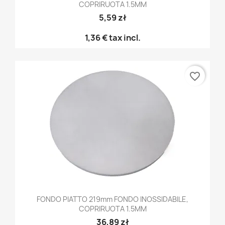
COPRIRUOTA 1.5MM
5,59 zł
1,36 €
tax incl.
favorite_border
FONDO PIATTO 219mm FONDO INOSSIDABILE,
COPRIRUOTA 1.5MM
36,89 zł