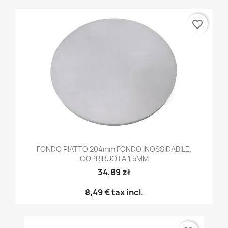
favorite_border
FONDO PIATTO 204mm FONDO INOSSIDABILE,
COPRIRUOTA 1.5MM
34,89 zł
8,49 €
tax incl.