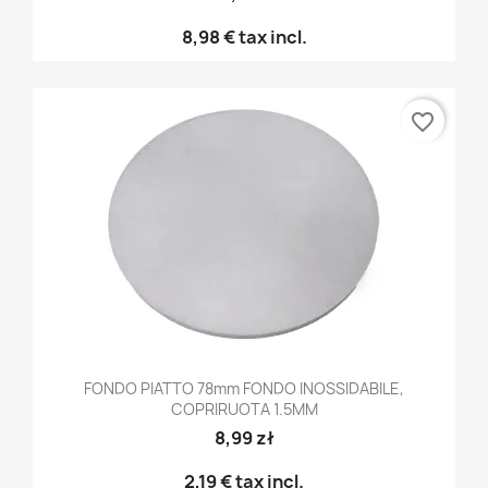
8,98 €
tax incl.
favorite_border
FONDO PIATTO 78mm FONDO INOSSIDABILE,
COPRIRUOTA 1.5MM
8,99 zł
2,19 €
tax incl.