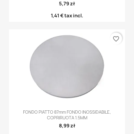
5,79 zł
1,41 €
tax incl.
favorite_border
FONDO PIATTO 87mm FONDO INOSSIDABILE,
COPRIRUOTA 1.5MM
8,99 zł