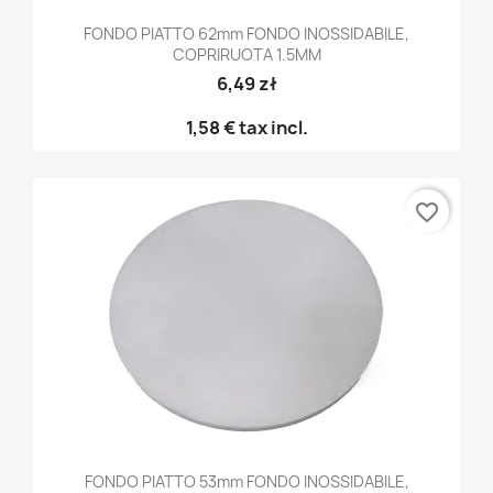
FONDO PIATTO 62mm FONDO INOSSIDABILE,
COPRIRUOTA 1.5MM
6,49 zł
1,58 €
tax incl.
favorite_border
FONDO PIATTO 53mm FONDO INOSSIDABILE,