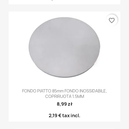
favorite_border
FONDO PIATTO 85mm FONDO INOSSIDABILE,
COPRIRUOTA 1.5MM
8,99 zł
2,19 €
tax incl.