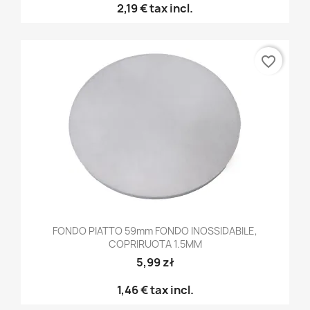
2,19 €
tax incl.
favorite_border
FONDO PIATTO 59mm FONDO INOSSIDABILE,
COPRIRUOTA 1.5MM
5,99 zł
1,46 €
tax incl.