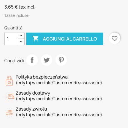
3,65 €
tax incl.
Tasse incluse
Quantità

favorite_border
AGGIUNGI AL CARRELLO
Condividi
Polityka bezpieczeństwa
(edytuj w module Customer Reassurance)
Zasady dostawy
(edytuj w module Customer Reassurance)
Zasady zwrotu
(edytuj w module Customer Reassurance)