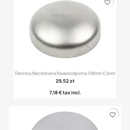
favorite_border
Dennica Nierdzewna Kwasoodporna 108mm X 2mm
29,52 zł
7,18 €
tax incl.
favorite_border