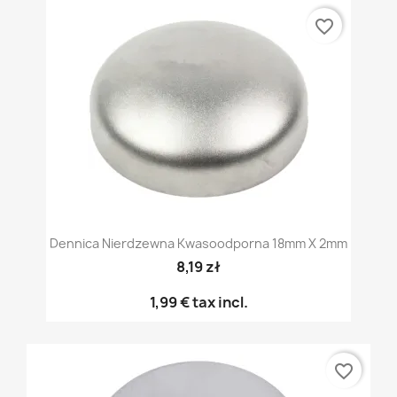
favorite_border
Dennica Nierdzewna Kwasoodporna 18mm X 2mm
8,19 zł
1,99 €
tax incl.
favorite_border