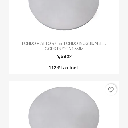
FONDO PIATTO 47mm FONDO INOSSIDABILE,
COPRIRUOTA 1.5MM
4,59 zł
1,12 €
tax incl.
favorite_border