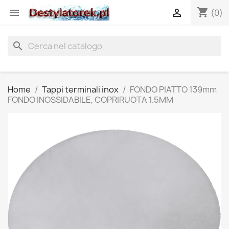
shopping_cart


(0)
search
Home
Tappi terminali inox
FONDO PIATTO 139mm
FONDO INOSSIDABILE, COPRIRUOTA 1.5MM