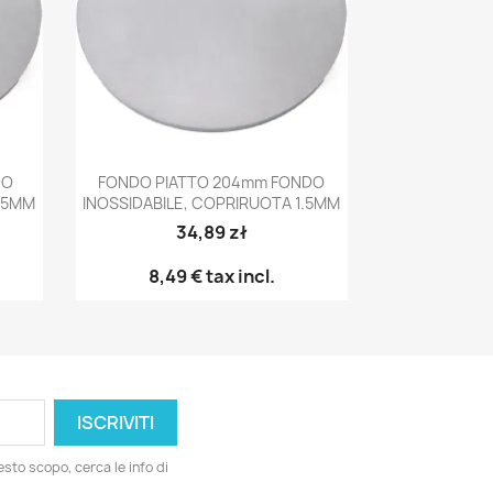
Anteprima

DO
FONDO PIATTO 204mm FONDO
1.5MM
INOSSIDABILE, COPRIRUOTA 1.5MM
34,89 zł
8,49 €
tax incl.
esto scopo, cerca le info di