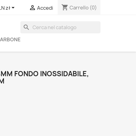
shopping_cart


Carrello
(0)
LN zł
Accedi
search
 CARBONE
4MM FONDO INOSSIDABILE,
MM