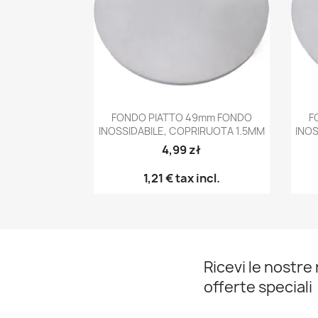
Anteprima

FONDO PIATTO 49mm FONDO
F
INOSSIDABILE, COPRIRUOTA 1.5MM
INOS
4,99 zł
1,21 €
tax incl.
Ricevi le nostre 
offerte speciali