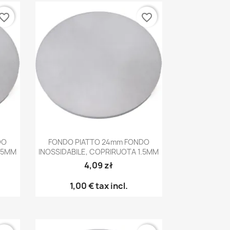
vorite_border
favorite_border
Anteprima

DO
FONDO PIATTO 24mm FONDO
1.5MM
INOSSIDABILE, COPRIRUOTA 1.5MM
4,09 zł
1,00 €
tax incl.