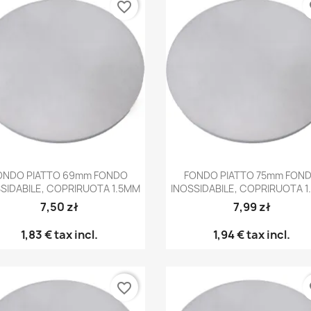
favorite_border
fa
Anteprima
Anteprima


ONDO PIATTO 69mm FONDO
FONDO PIATTO 75mm FON
SIDABILE, COPRIRUOTA 1.5MM
INOSSIDABILE, COPRIRUOTA 
7,50 zł
7,99 zł
1,83 €
tax incl.
1,94 €
tax incl.
favorite_border
fa