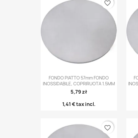
favorite_border
Anteprima

FONDO PIATTO 57mm FONDO
F
INOSSIDABILE, COPRIRUOTA 1.5MM
INOS
5,79 zł
1,41 €
tax incl.
favorite_border