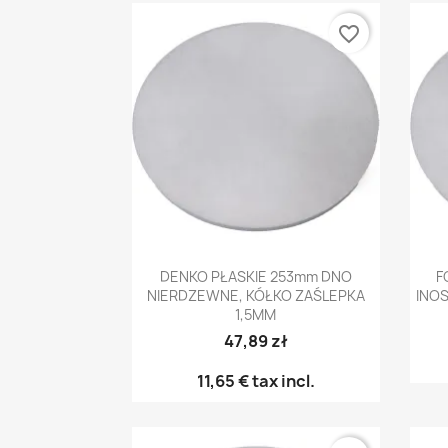
favorite_border
Anteprima

DENKO PŁASKIE 253mm DNO
F
NIERDZEWNE, KÓŁKO ZAŚLEPKA
INOS
1,5MM
47,89 zł
11,65 €
tax incl.