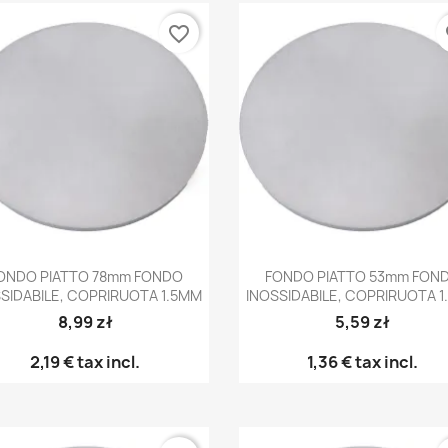
favorite_border
fa
Anteprima
Anteprima


ONDO PIATTO 78mm FONDO
FONDO PIATTO 53mm FON
SIDABILE, COPRIRUOTA 1.5MM
INOSSIDABILE, COPRIRUOTA 
8,99 zł
5,59 zł
2,19 €
tax incl.
1,36 €
tax incl.