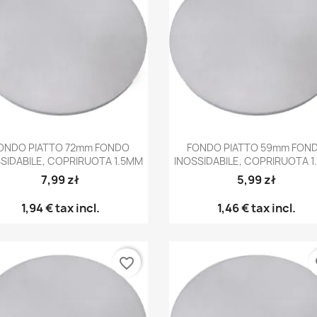
Anteprima
Anteprima


ONDO PIATTO 72mm FONDO
FONDO PIATTO 59mm FON
SIDABILE, COPRIRUOTA 1.5MM
INOSSIDABILE, COPRIRUOTA 
7,99 zł
5,99 zł
1,94 €
tax incl.
1,46 €
tax incl.
favorite_border
fa