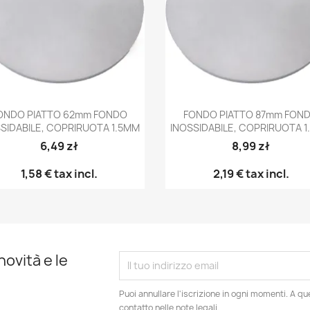
Anteprima
Anteprima


ONDO PIATTO 62mm FONDO
FONDO PIATTO 87mm FON
SIDABILE, COPRIRUOTA 1.5MM
INOSSIDABILE, COPRIRUOTA 
6,49 zł
8,99 zł
1,58 €
tax incl.
2,19 €
tax incl.
novità e le
Puoi annullare l'iscrizione in ogni momenti. A qu
contatto nelle note legali.