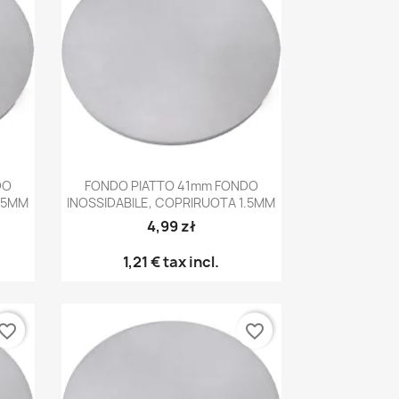
Anteprima

DO
FONDO PIATTO 41mm FONDO
1.5MM
INOSSIDABILE, COPRIRUOTA 1.5MM
4,99 zł
1,21 €
tax incl.
vorite_border
favorite_border