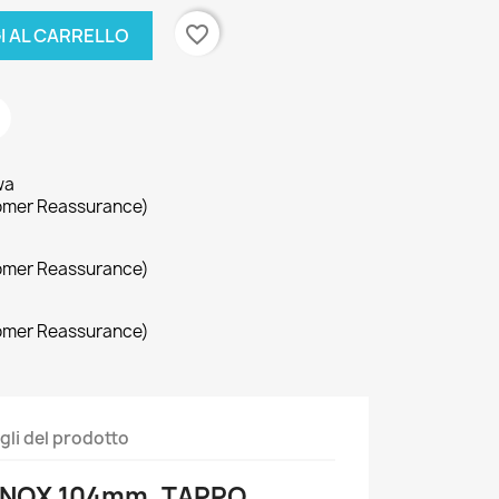
favorite_border
I AL CARRELLO
wa
omer Reassurance)
omer Reassurance)
omer Reassurance)
gli del prodotto
INOX 104mm, TAPPO