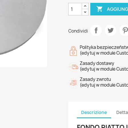

AGGIUNG
Condividi
Polityka bezpieczeńst
(edytuj w module Cust
Zasady dostawy
(edytuj w module Cust
Zasady zwrotu
(edytuj w module Cust
Descrizione
Detta
FONDO PIATTO 