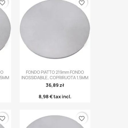
vorite_border
favorite_border
Anteprima

DO
FONDO PIATTO 219mm FONDO
1.5MM
INOSSIDABILE, COPRIRUOTA 1.5MM
36,89 zł
8,98 €
tax incl.
vorite_border
favorite_border