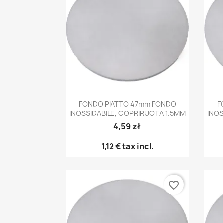
Anteprima

FONDO PIATTO 47mm FONDO
F
INOSSIDABILE, COPRIRUOTA 1.5MM
INOS
4,59 zł
1,12 €
tax incl.
favorite_border