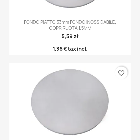
FONDO PIATTO 53mm FONDO INOSSIDABILE,
COPRIRUOTA 1.5MM
5,59 zł
1,36 €
tax incl.
favorite_border