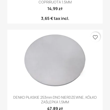
COPRIRUOTA 1.5MM
14,99 zł
3,65 €
tax incl.
favorite_border
DENKO PŁASKIE 253mm DNO NIERDZEWNE, KÓŁKO
ZAŚLEPKA 1,5MM
47,89 zł