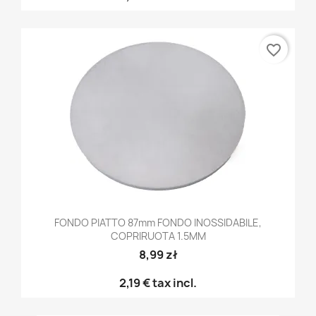
favorite_border
FONDO PIATTO 87mm FONDO INOSSIDABILE,
COPRIRUOTA 1.5MM
8,99 zł
2,19 €
tax incl.