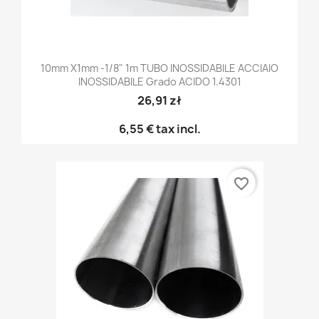
10mm X1mm -1/8" 1m TUBO INOSSIDABILE ACCIAIO
INOSSIDABILE Grado ACIDO 1.4301
26,91 zł
6,55 €
tax incl.
favorite_border