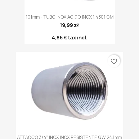
101mm - TUBO INOX ACIDO INOX 1.4301 CM
19,99 zł
4,86 €
tax incl.
favorite_border
ATTACCO 3/4" INOX INOX RESISTENTE GW 24.1mm