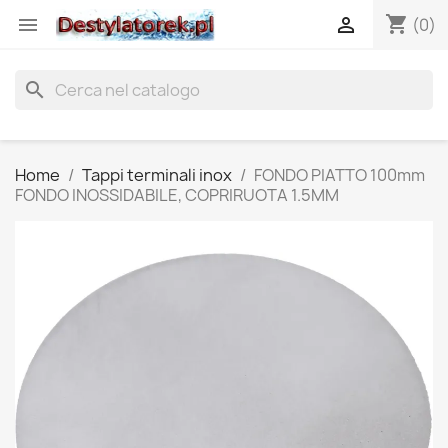
shopping_cart


(0)
search
Home
Tappi terminali inox
FONDO PIATTO 100mm
FONDO INOSSIDABILE, COPRIRUOTA 1.5MM