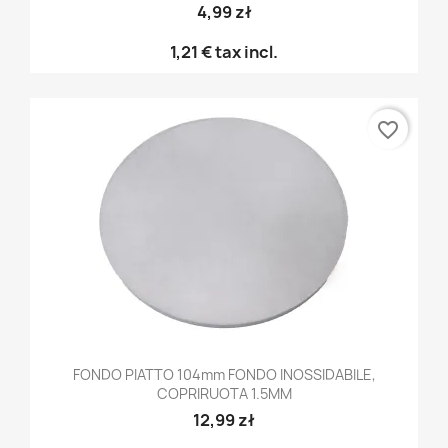
4,99 zł
1,21 €
tax incl.
favorite_border
FONDO PIATTO 104mm FONDO INOSSIDABILE,
COPRIRUOTA 1.5MM
12,99 zł