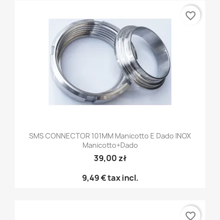
favorite_border
SMS CONNECTOR 101MM Manicotto E Dado INOX
Manicotto+dado
39,00 zł
9,49 €
tax incl.
favorite_border