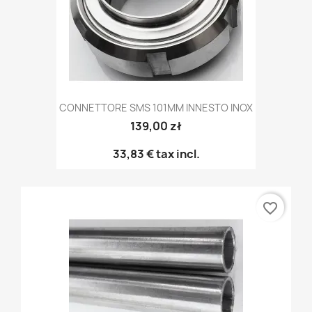
CONNETTORE SMS 101MM INNESTO INOX
139,00 zł
33,83 €
tax incl.
favorite_border