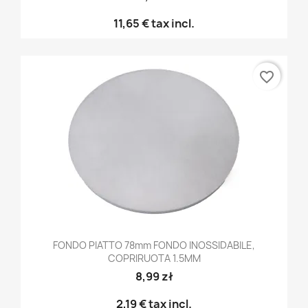
11,65 €
tax incl.
favorite_border
FONDO PIATTO 78mm FONDO INOSSIDABILE,
COPRIRUOTA 1.5MM
8,99 zł
2,19 €
tax incl.