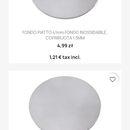
FONDO PIATTO 41mm FONDO INOSSIDABILE,
COPRIRUOTA 1.5MM
4,99 zł
1,21 €
tax incl.
favorite_border