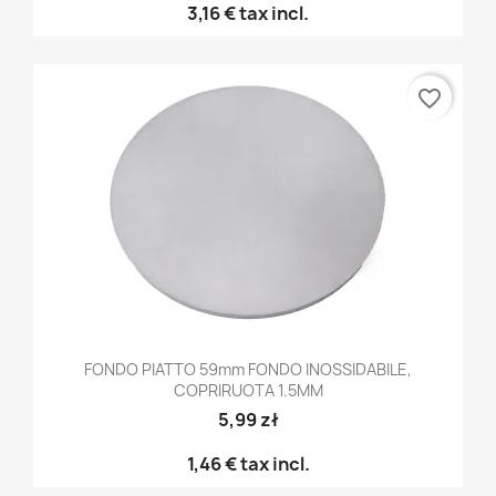
3,16 €
tax incl.
favorite_border
FONDO PIATTO 59mm FONDO INOSSIDABILE,
COPRIRUOTA 1.5MM
5,99 zł
1,46 €
tax incl.