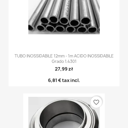
TUBO INOSSIDABILE 12mm - 1m ACIDO INOSSIDABILE
Grado 1.4301
27,99 zł
6,81 €
tax incl.
favorite_border