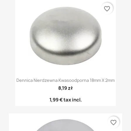
favorite_border
Dennica Nierdzewna Kwasoodporna 18mm X 2mm
8,19 zł
1,99 €
tax incl.
favorite_border