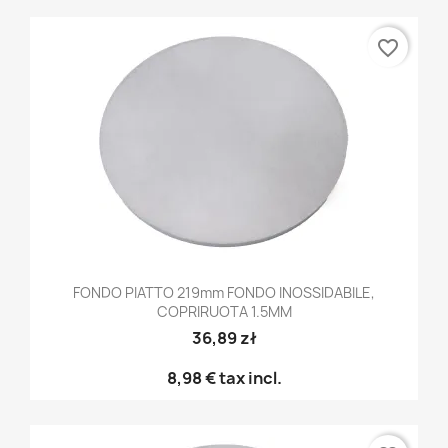
favorite_border
FONDO PIATTO 219mm FONDO INOSSIDABILE,
COPRIRUOTA 1.5MM
36,89 zł
8,98 €
tax incl.