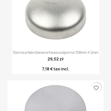
Dennica Nierdzewna Kwasoodporna 108mm X 2mm
29,52 zł
7,18 €
tax incl.
favorite_border