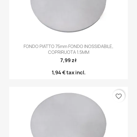
FONDO PIATTO 75mm FONDO INOSSIDABILE,
COPRIRUOTA 1.5MM
7,99 zł
1,94 €
tax incl.
favorite_border