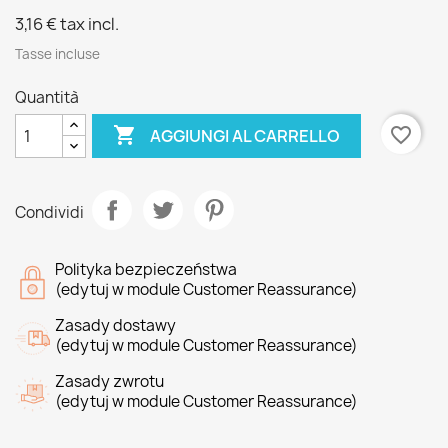
3,16 €
tax incl.
Tasse incluse
Quantità

favorite_border
AGGIUNGI AL CARRELLO
Condividi
Polityka bezpieczeństwa
(edytuj w module Customer Reassurance)
Zasady dostawy
(edytuj w module Customer Reassurance)
Zasady zwrotu
(edytuj w module Customer Reassurance)