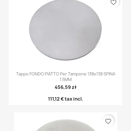
favorite_border
Tappo FONDO PIATTO Per Tampone 138x138 SPINA
1.5MM
456,59 zł
111,12 €
tax incl.
favorite_border