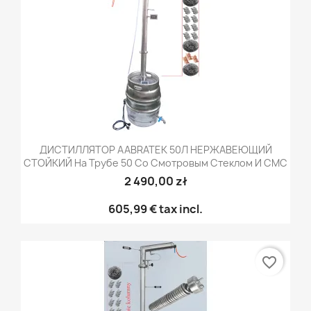
ДИСТИЛЛЯТОР AABRATEK 50Л НЕРЖАВЕЮЩИЙ
СТОЙКИЙ На Трубе 50 Со Смотровым Стеклом И СМС
2 490,00 zł
605,99 €
tax incl.
favorite_border