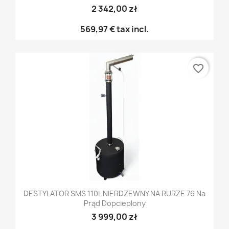
2 342,00 zł
569,97 €
tax incl.
favorite_border
DESTYLATOR SMS 110L NIERDZEWNY NA RURZE 76 Na
Prąd Dopcieplony
3 999,00 zł