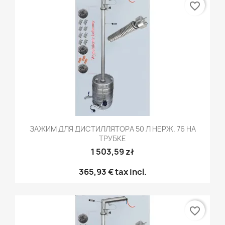
favorite_border
ЗАЖИМ ДЛЯ ДИСТИЛЛЯТОРА 50 Л НЕРЖ. 76 НА
ТРУБКЕ
1 503,59 zł
365,93 €
tax incl.
favorite_border