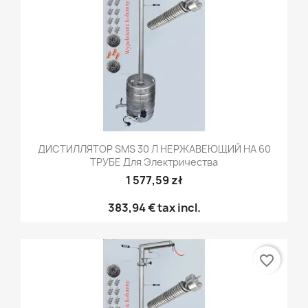
ДИСТИЛЛЯТОР SMS 30 Л НЕРЖАВЕЮЩИЙ НА 60
ТРУБЕ Для Электричества
1 577,59 zł
383,94 €
tax incl.
favorite_border