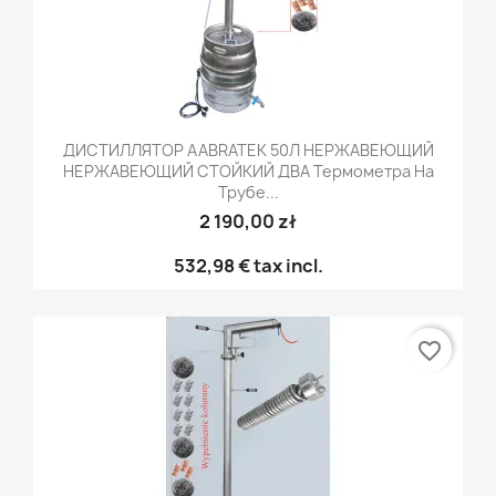
ДИСТИЛЛЯТОР AABRATEK 50Л НЕРЖАВЕЮЩИЙ
НЕРЖАВЕЮЩИЙ СТОЙКИЙ ДВА Термометра На
Трубе...
2 190,00 zł
532,98 €
tax incl.
favorite_border