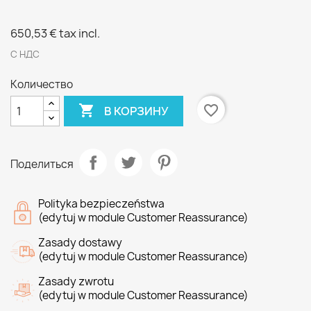
650,53 €
tax incl.
С НДС
Количество

favorite_border
В КОРЗИНУ
Поделиться
Polityka bezpieczeństwa
(edytuj w module Customer Reassurance)
Zasady dostawy
(edytuj w module Customer Reassurance)
Zasady zwrotu
(edytuj w module Customer Reassurance)