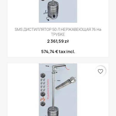
SMS ДИСТИЛЛЯТОР 50 Л НЕРЖАВЕЮЩАЯ 76 На
ТРУБКЕ
2 361,59 zł
574,74 €
tax incl.
favorite_border