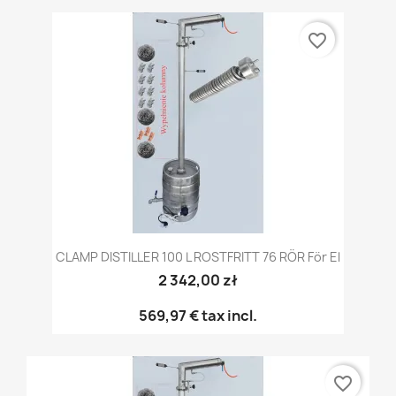
favorite_border
CLAMP DISTILLER 100 L ROSTFRITT 76 RÖR För El
2 342,00 zł
569,97 €
tax incl.
favorite_border