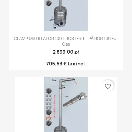
CLAMP DISTILLATOR 100 L ROSTFRITT PÅ RÖR 100 För
Gas
2 899,00 zł
705,53 €
tax incl.
favorite_border