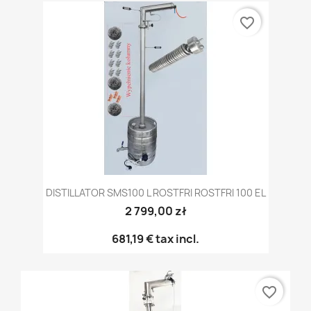
favorite_border
DISTILLATOR SMS100 L ROSTFRI ROSTFRI 100 EL
2 799,00 zł
681,19 €
tax incl.
favorite_border