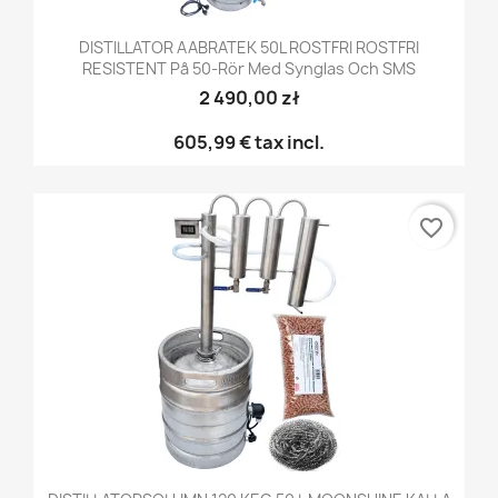
DISTILLATOR AABRATEK 50L ROSTFRI ROSTFRI
RESISTENT På 50-Rör Med Synglas Och SMS
2 490,00 zł
605,99 €
tax incl.
favorite_border