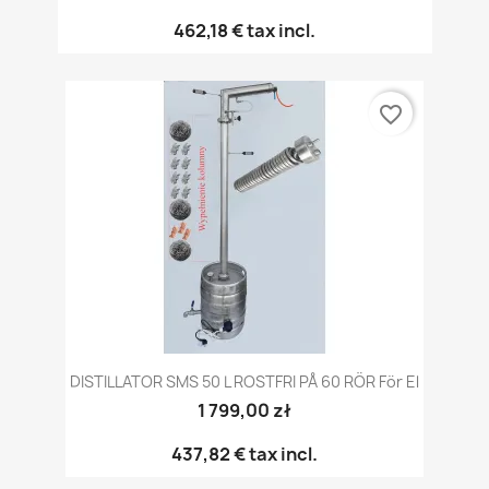
462,18 €
tax incl.
favorite_border
DISTILLATOR SMS 50 L ROSTFRI PÅ 60 RÖR För El
1 799,00 zł
437,82 €
tax incl.