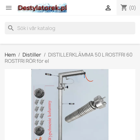
shopping_cart


(0)
search
Hem
Distiller
DISTILLERKLÄMMA 50 L ROSTFRI 60
ROSTFRI RÖR för el