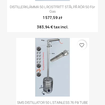
DISTILLERKLÄMMA 50 L ROSTFRITT STÅL PÅ RÖR 50 För
Gas
1 577,59 zł
383,94 €
tax incl.
favorite_border
SMS DISTILLATOR 50 L STAINLESS 76 På TUBE