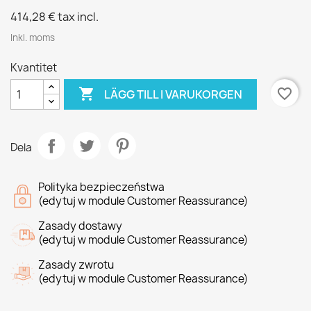
414,28 €
tax incl.
Inkl. moms
Kvantitet

favorite_border
LÄGG TILL I VARUKORGEN
Dela
Polityka bezpieczeństwa
(edytuj w module Customer Reassurance)
Zasady dostawy
(edytuj w module Customer Reassurance)
Zasady zwrotu
(edytuj w module Customer Reassurance)