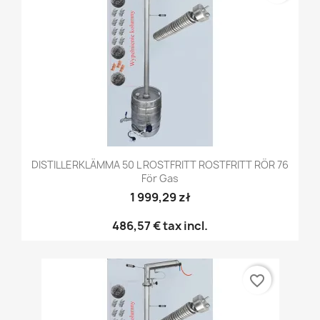
DISTILLERKLÄMMA 50 L ROSTFRITT ROSTFRITT RÖR 76
För Gas
1 999,29 zł
486,57 €
tax incl.
favorite_border