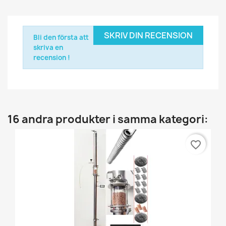
SKRIV DIN RECENSION
Bli den första att
skriva en
recension !
16 andra produkter i samma kategori:
favorite_border