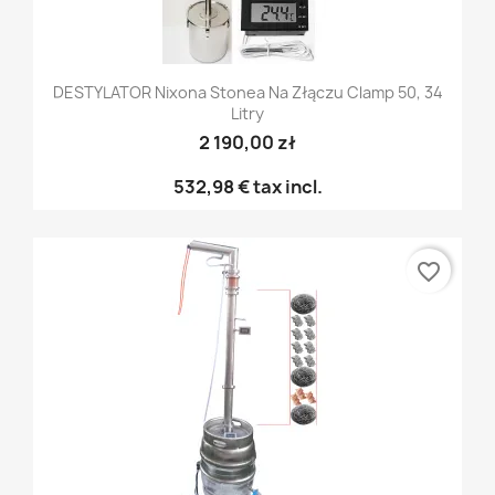
DESTYLATOR Nixona Stonea Na Złączu Clamp 50, 34
Litry
2 190,00 zł
532,98 €
tax incl.
favorite_border