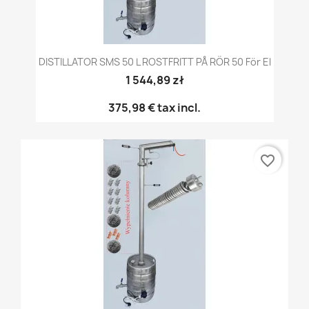
DISTILLATOR SMS 50 L ROSTFRITT PÅ RÖR 50 För El
1 544,89 zł
375,98 €
tax incl.
favorite_border