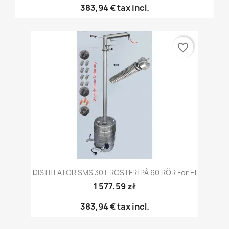
383,94 €
tax incl.
favorite_border
DISTILLATOR SMS 30 L ROSTFRI PÅ 60 RÖR För El
1 577,59 zł
383,94 €
tax incl.