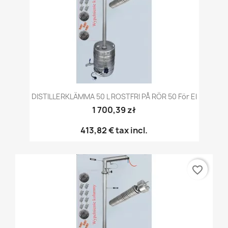
DISTILLERKLÄMMA 50 L ROSTFRI PÅ RÖR 50 För El
1 700,39 zł
413,82 €
tax incl.
favorite_border