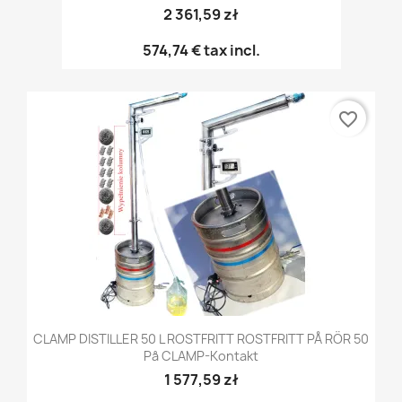
2 361,59 zł
574,74 €
tax incl.
favorite_border
CLAMP DISTILLER 50 L ROSTFRITT ROSTFRITT PÅ RÖR 50
På CLAMP-Kontakt
1 577,59 zł