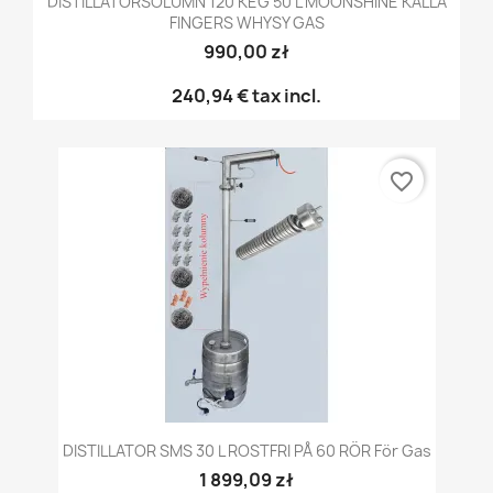
DISTILLATORSOLUMN 120 KEG 50 L MOONSHINE KALLA
FINGERS WHYSY GAS
990,00 zł
240,94 €
tax incl.
favorite_border
DISTILLATOR SMS 30 L ROSTFRI PÅ 60 RÖR För Gas
1 899,09 zł