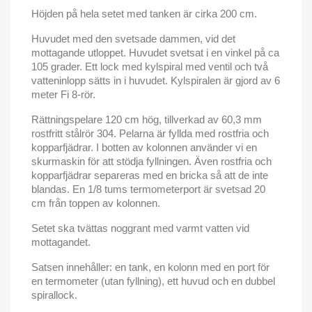
Höjden på hela setet med tanken är cirka 200 cm.
Huvudet med den svetsade dammen, vid det
mottagande utloppet. Huvudet svetsat i en vinkel på ca
105 grader. Ett lock med kylspiral med ventil och två
vatteninlopp sätts in i huvudet. Kylspiralen är gjord av 6
meter Fi 8-rör.
Rättningspelare 120 cm hög, tillverkad av 60,3
mm
rostfritt stålrör 304. Pelarna är fyllda med rostfria och
kopparfjädrar. I botten av kolonnen använder vi en
skurmaskin för att stödja fyllningen. Även rostfria och
kopparfjädrar separeras med en bricka så att de inte
blandas. En 1/8 tums termometerport är svetsad 20
cm från toppen av kolonnen.
Setet ska tvättas noggrant med varmt vatten vid
mottagandet.
Satsen innehåller: en tank, en kolonn med en port för
en termometer (utan fyllning), ett huvud och en dubbel
spirallock.