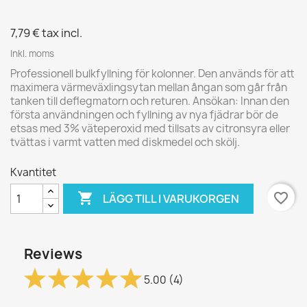
7,79 €
tax incl.
Inkl. moms
Professionell bulkfyllning för kolonner. Den används för att
maximera värmeväxlingsytan mellan ångan som går från
tanken till deflegmatorn och returen. Ansökan: Innan den
första användningen och fyllning av nya fjädrar bör de
etsas med 3% väteperoxid med tillsats av citronsyra eller
tvättas i varmt vatten med diskmedel och skölj.
Kvantitet

favorite_border
LÄGG TILL I VARUKORGEN
Reviews
5.00
(4)