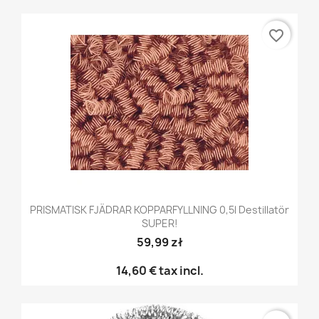
favorite_border
PRISMATISK FJÄDRAR KOPPARFYLLNING 0,5l Destillatör
SUPER!
59,99 zł
14,60 €
tax incl.