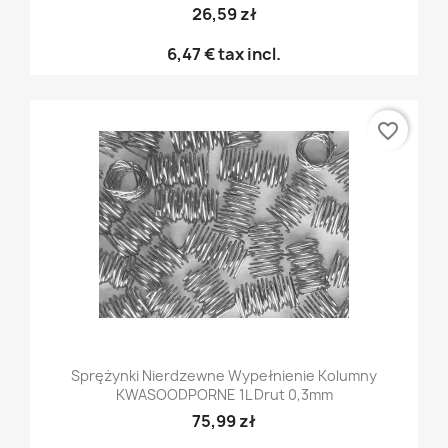
26,59 zł
6,47 €
tax incl.
favorite_border
Sprężynki Nierdzewne Wypełnienie Kolumny
KWASOODPORNE 1L Drut 0,3mm
75,99 zł