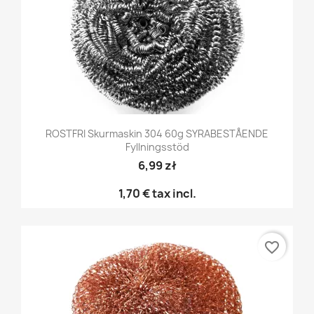
ROSTFRI Skurmaskin 304 60g SYRABESTÅENDE
Fyllningsstöd
6,99 zł
1,70 €
tax incl.
favorite_border