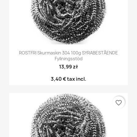
ROSTFRI Skurmaskin 304 100g SYRABESTÅENDE
Fyllningsstöd
13,99 zł
3,40 €
tax incl.
favorite_border