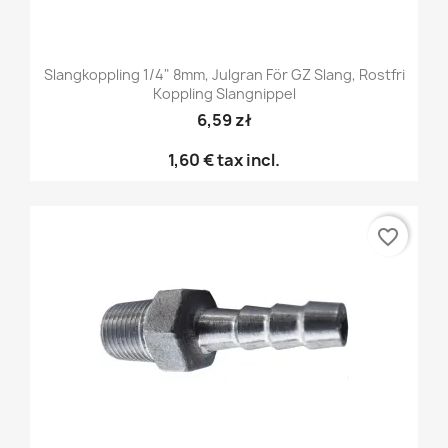
Slangkoppling 1/4" 8mm, Julgran För GZ Slang, Rostfri
Koppling Slangnippel
6,59 zł
1,60 €
tax incl.
favorite_border