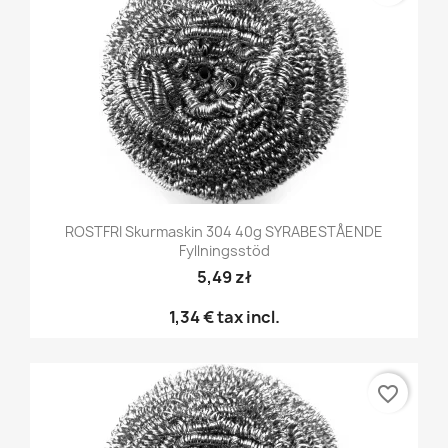
ROSTFRI Skurmaskin 304 40g SYRABESTÅENDE
Fyllningsstöd
5,49 zł
1,34 €
tax incl.
favorite_border