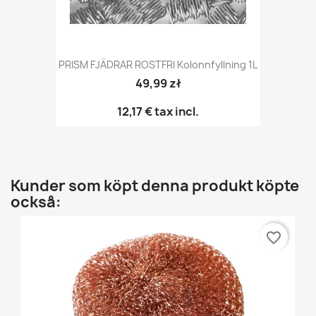
PRISM FJÄDRAR ROSTFRI Kolonnfyllning 1L
49,99 zł
12,17 €
tax incl.
Kunder som köpt denna produkt köpte
också:
favorite_border