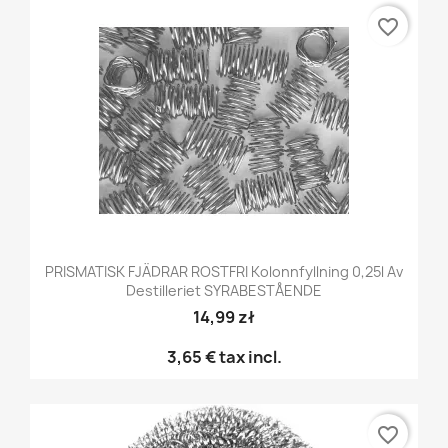
favorite_border
PRISMATISK FJÄDRAR ROSTFRI Kolonnfyllning 0,25l Av
Destilleriet SYRABESTÅENDE
14,99 zł
3,65 €
tax incl.
favorite_border