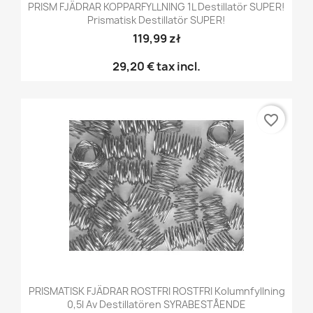
PRISM FJÄDRAR KOPPARFYLLNING 1L Destillatör SUPER!
Prismatisk Destillatör SUPER!
119,99 zł
29,20 €
tax incl.
favorite_border
PRISMATISK FJÄDRAR ROSTFRI ROSTFRI Kolumnfyllning
0,5l Av Destillatören SYRABESTÅENDE