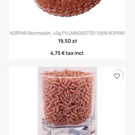
KOPPAR Skurmaskin, 40g FYLLNINGSSTÖD 100% KOPPAR
19,50 zł
4,75 €
tax incl.
favorite_border