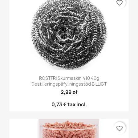
favorite_border
ROSTFRI Skurmaskin 410 40g
Destilleringspåfyllningsstöd BILLIGT
2,99 zł
0,73 €
tax incl.
favorite_border