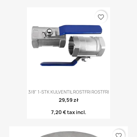
favorite_border
3/8" 1-STK KULVENTIL ROSTFRI ROSTFRI
29,59 zł
7,20 €
tax incl.
favorite_border