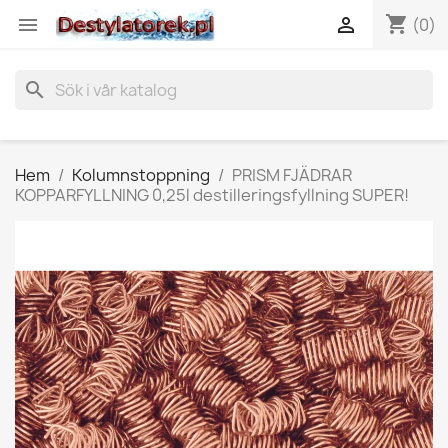
shopping_cart


(0)
search
Hem
Kolumnstoppning
PRISM FJÄDRAR
KOPPARFYLLNING 0,25l destilleringsfyllning SUPER!