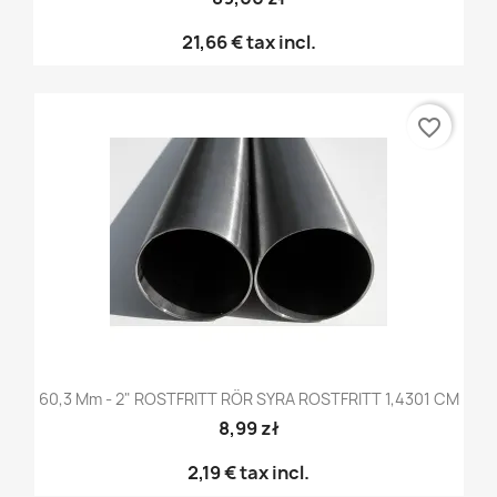
21,66 €
tax incl.
favorite_border
60,3 Mm - 2" ROSTFRITT RÖR SYRA ROSTFRITT 1,4301 CM
8,99 zł
2,19 €
tax incl.