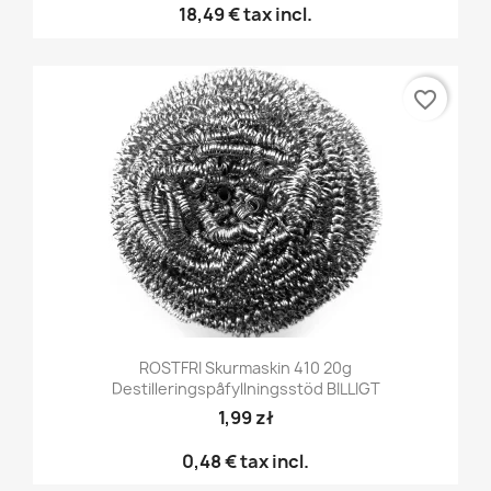
18,49 €
tax incl.
favorite_border
ROSTFRI Skurmaskin 410 20g
Destilleringspåfyllningsstöd BILLIGT
1,99 zł
0,48 €
tax incl.