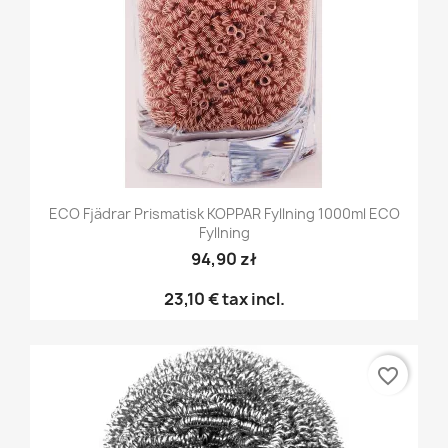
ECO Fjädrar Prismatisk KOPPAR Fyllning 1000ml ECO
Fyllning
94,90 zł
23,10 €
tax incl.
favorite_border