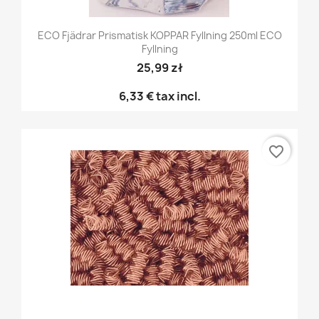
ECO Fjädrar Prismatisk KOPPAR Fyllning 250ml ECO
Fyllning
25,99 zł
6,33 €
tax incl.
favorite_border