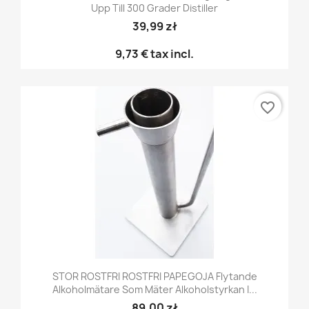
Upp Till 300 Grader Distiller
39,99 zł
9,73 €
tax incl.
favorite_border
STOR ROSTFRI ROSTFRI PAPEGOJA Flytande
Alkoholmätare Som Mäter Alkoholstyrkan I...
89,00 zł