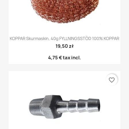
KOPPAR Skurmaskin, 40g FYLLNINGSSTÖD 100% KOPPAR
19,50 zł
4,75 €
tax incl.
favorite_border