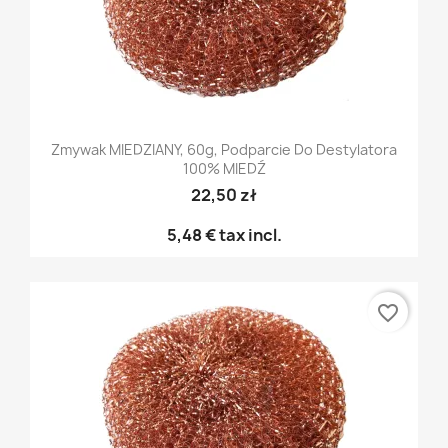
Zmywak MIEDZIANY, 60g, Podparcie Do Destylatora
100% MIEDŹ
22,50 zł
5,48 €
tax incl.
favorite_border