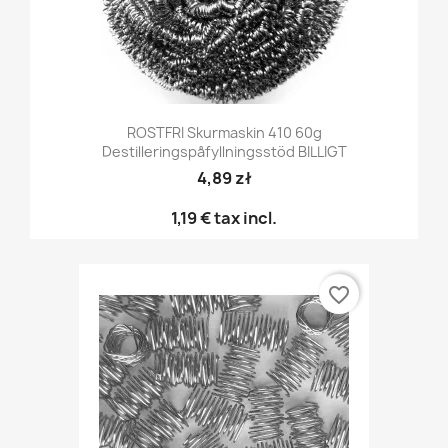
ROSTFRI Skurmaskin 410 60g
Destilleringspåfyllningsstöd BILLIGT
4,89 zł
1,19 €
tax incl.
favorite_border