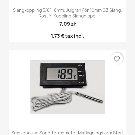
Slangkoppling 3/8" 10mm, Julgran För 10mm GZ Slang,
Rostfri Koppling Slangnippel
7,09 zł
1,73 €
tax incl.
favorite_border
Smokehouse Sond Termometer Matlagningslarm Stort