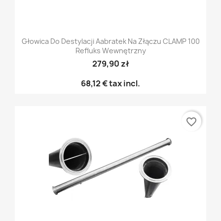
Głowica Do Destylacji Aabratek Na Złączu CLAMP 100
Refluks Wewnętrzny
279,90 zł
68,12 €
tax incl.
favorite_border