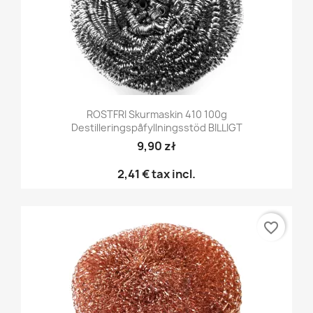
ROSTFRI Skurmaskin 410 100g
Destilleringspåfyllningsstöd BILLIGT
9,90 zł
2,41 €
tax incl.
favorite_border