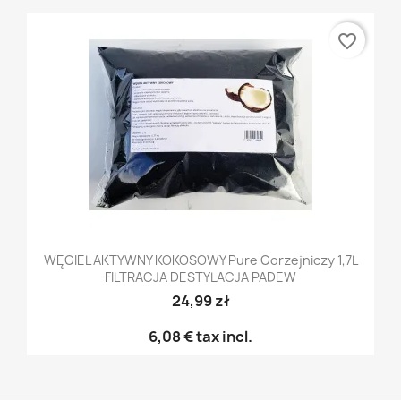
favorite_border
WĘGIEL AKTYWNY KOKOSOWY Pure Gorzejniczy 1,7L
FILTRACJA DESTYLACJA PADEW
24,99 zł
6,08 €
tax incl.