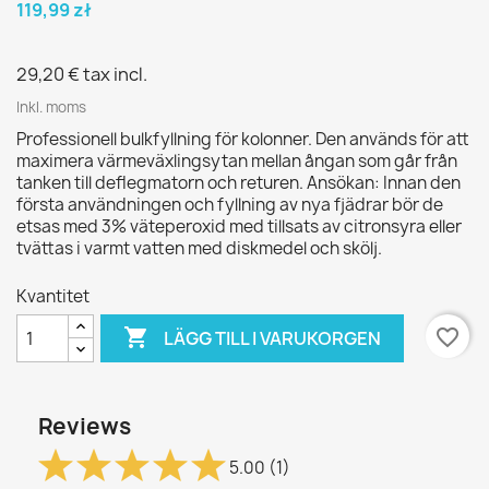
119,99 zł
29,20 €
tax incl.
Inkl. moms
Professionell bulkfyllning för kolonner. Den används för att
maximera värmeväxlingsytan mellan ångan som går från
tanken till deflegmatorn och returen. Ansökan: Innan den
första användningen och fyllning av nya fjädrar bör de
etsas med 3% väteperoxid med tillsats av citronsyra eller
tvättas i varmt vatten med diskmedel och skölj.
Kvantitet

favorite_border
LÄGG TILL I VARUKORGEN
Reviews
5.00
(1)