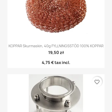
KOPPAR Skurmaskin, 40g FYLLNINGSSTÖD 100% KOPPAR
19,50 zł
4,75 €
tax incl.
favorite_border