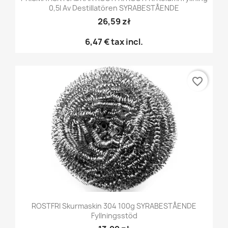
0,5l Av Destillatören SYRABESTÅENDE
26,59 zł
6,47 €
tax incl.
favorite_border
ROSTFRI Skurmaskin 304 100g SYRABESTÅENDE
Fyllningsstöd