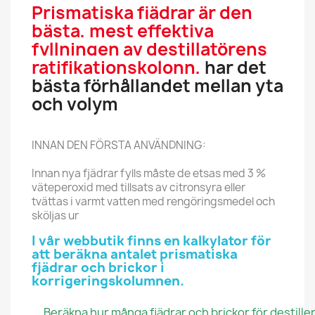
Prismatiska fjädrar är den
bästa, mest effektiva
fyllningen av destillatörens
ratifikationskolonn,
har det
bästa förhållandet mellan yta
och volym
INNAN DEN FÖRSTA ANVÄNDNING:
Innan nya fjädrar fylls måste de etsas med 3 %
väteperoxid med tillsats av citronsyra eller
tvättas i varmt vatten med rengöringsmedel och
sköljas ur
I vår webbutik finns en kalkylator för
att beräkna antalet prismatiska
fjädrar och brickor i
korrigeringskolumnen.
Beräkna hur många fjädrar och brickor för destiller