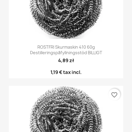
ROSTFRI Skurmaskin 410 60g
Destilleringspåfyllningsstöd BILLIGT
4,89 zł
1,19 €
tax incl.
favorite_border