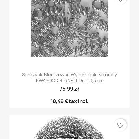
Sprężynki Nierdzewne Wypełnienie Kolumny
KWASOODPORNE 1L Drut 0,3mm
75,99 zł
18,49 €
tax incl.
favorite_border