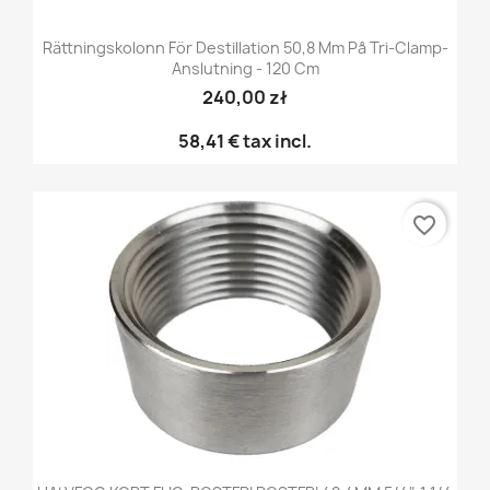
Rättningskolonn För Destillation 50,8 Mm På Tri-Clamp-
Anslutning - 120 Cm
240,00 zł
58,41 €
tax incl.
favorite_border