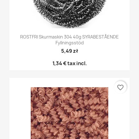
ROSTFRI Skurmaskin 304 40g SYRABESTÅENDE
Fyllningsstöd
5,49 zł
1,34 €
tax incl.
favorite_border