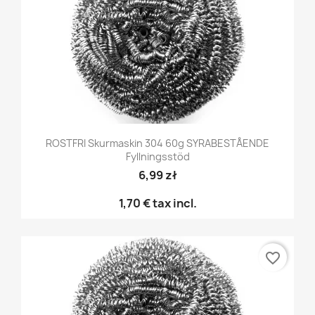
ROSTFRI Skurmaskin 304 60g SYRABESTÅENDE
Fyllningsstöd
6,99 zł
1,70 €
tax incl.
favorite_border