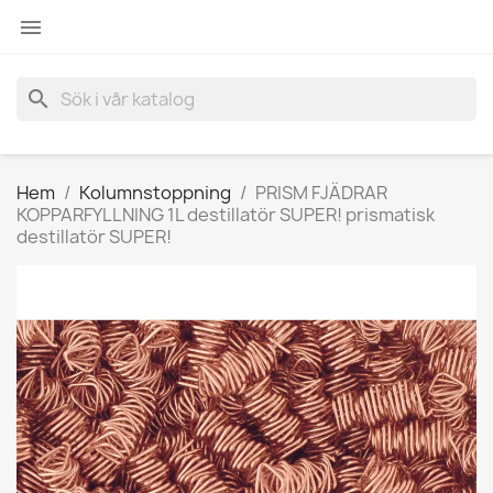

search
Hem
Kolumnstoppning
PRISM FJÄDRAR
KOPPARFYLLNING 1L destillatör SUPER! prismatisk
destillatör SUPER!