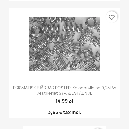
favorite_border
PRISMATISK FJÄDRAR ROSTFRI Kolonnfyllning 0,25l Av
Destilleriet SYRABESTÅENDE
14,99 zł
3,65 €
tax incl.