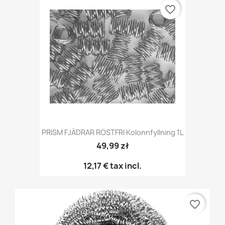
favorite_border
PRISM FJÄDRAR ROSTFRI Kolonnfyllning 1L
49,99 zł
12,17 €
tax incl.
favorite_border