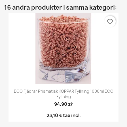
16 andra produkter i samma kategori:
favorite_border
ECO Fjädrar Prismatisk KOPPAR Fyllning 1000ml ECO
Fyllning
94,90 zł
23,10 €
tax incl.