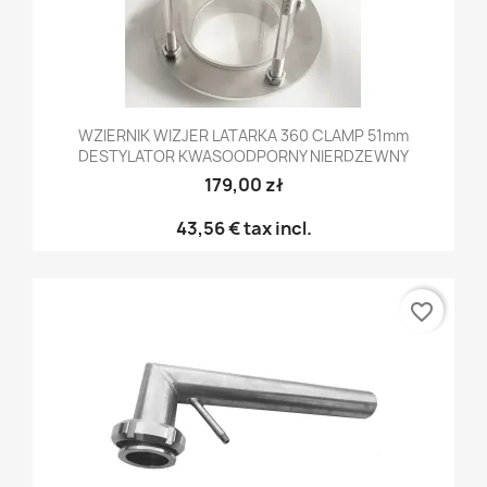
WZIERNIK WIZJER LATARKA 360 CLAMP 51mm
DESTYLATOR KWASOODPORNY NIERDZEWNY
179,00 zł
43,56 €
tax incl.
favorite_border