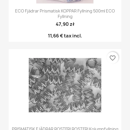
ECO Fjädrar Prismatisk KOPPAR Fyllning 500ml ECO
Fyllning
47,90 zł
11,66 €
tax incl.
favorite_border
PRISMATISK FJÄDRAR ROSTFRI ROSTFRI Kolumnfyllning