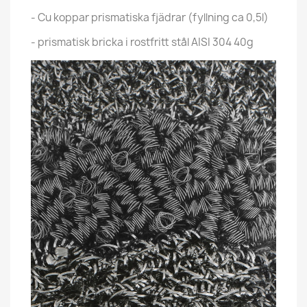
- Cu koppar prismatiska fjädrar (fyllning ca 0,5l)
- prismatisk bricka i rostfritt stål AISI 304 40g