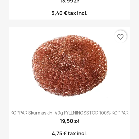
13,99 zł
3,40 €
tax incl.
favorite_border
KOPPAR Skurmaskin, 40g FYLLNINGSSTÖD 100% KOPPAR
19,50 zł
4,75 €
tax incl.