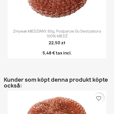
Zmywak MIEDZIANY, 60g, Podparcie Do Destylatora
100% MIEDŹ
22,50 zł
5,48 €
tax incl.
Kunder som köpt denna produkt köpte
också:
favorite_border