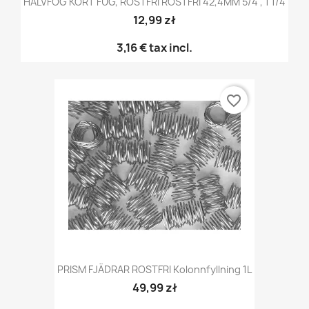
HALVFOG KORT FUG, ROSTFRI ROSTFRI 42,4MM 5/4", 1 1/4
12,99 zł
3,16 €
tax incl.
favorite_border
PRISM FJÄDRAR ROSTFRI Kolonnfyllning 1L
49,99 zł