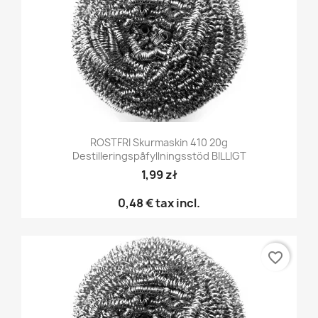
ROSTFRI Skurmaskin 410 20g
Destilleringspåfyllningsstöd BILLIGT
1,99 zł
0,48 €
tax incl.
favorite_border