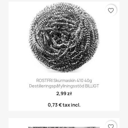
favorite_border
ROSTFRI Skurmaskin 410 40g
Destilleringspåfyllningsstöd BILLIGT
2,99 zł
0,73 €
tax incl.
favorite_border