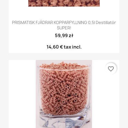
PRISMATISK FJÄDRAR KOPPARFYLLNING 0,5l Destillatör
SUPER!
59,99 zł
14,60 €
tax incl.
favorite_border