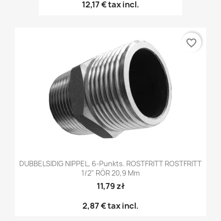
12,17 €
tax incl.
favorite_border
DUBBELSIDIG NIPPEL, 6-Punkts. ROSTFRITT ROSTFRITT
1/2" RÖR 20,9 Mm
11,79 zł
2,87 €
tax incl.